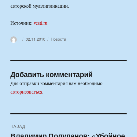
авторской мультипликации.
Источник:
vesti.ru
Автор
Опубликовано
Рубрики
02.11.2010
Новости
Добавить комментарий
Для отправки комментария вам необходимо
авторизоваться
.
Навигация
НАЗАД
по
Владимир Полупанов: «Убойное
Предыдущая