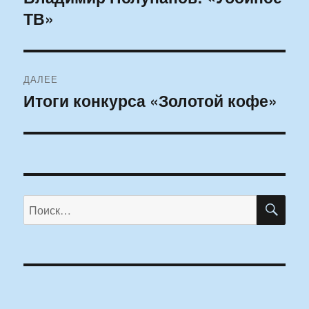
ТВ»
запись:
записям
ДАЛЕЕ
Итоги конкурса «Золотой кофе»
Следующая
запись:
ПО
Искать: