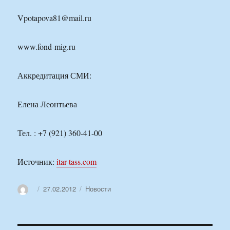
Vpotapova81@mail.ru
www.fond-mig.ru
Аккредитация СМИ:
Елена Леонтьева
Тел. : +7 (921) 360-41-00
Источник:
itar-tass.com
Автор
Опубликовано
Рубрики
27.02.2012
Новости