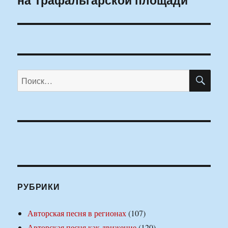
ПО
Искать:
РУБРИКИ
Авторская песня в регионах
(107)
Авторская песня как движение
(120)