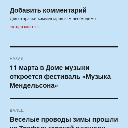
Добавить комментарий
Для отправки комментария вам необходимо
авторизоваться
.
Навигация
НАЗАД
по
11 марта в Доме музыки
Предыдущая
откроется фестиваль «Музыка
запись:
записям
Мендельсона»
ДАЛЕЕ
Веселые проводы зимы прошли
Следующая
на Трафальгарской площади
запись: