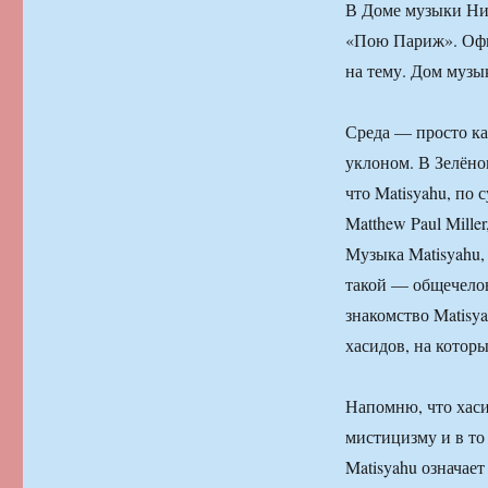
В Доме музыки Ни
«Пою Париж». Офи
на тему. Дом музык
Среда — просто ка
уклоном. В Зелёно
что Matisyahu, по
Matthew Paul Mille
Музыка Matisyahu,
такой — общечелов
знакомство Matis
хасидов, на которы
Напомню, что хаси
мистицизму и в то
Matisyahu означае