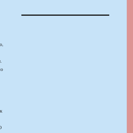
о,
.
но
 к
О