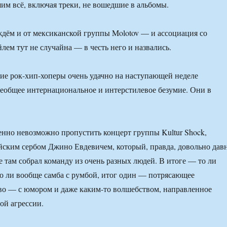
им всё, включая треки, не вошедшие в альбомы.
 ждём и от мексиканской группы Molotov — и ассоциация со
лем тут не случайна — в честь него и назвались.
е рок-хип-хоперы очень удачно на наступающей неделе
еобщее интернациональное и интерстилевое безумие. Они в
нно невозможно пропустить концерт группы Kultur Shock,
ским сербом Джино Евдевичем, который, правда, довольно дав
 там собрал команду из очень разных людей. В итоге — то ли
 то ли вообще самба с румбой, итог один — потрясающее
во — с юмором и даже каким-то волшебством, направленное
ой агрессии.