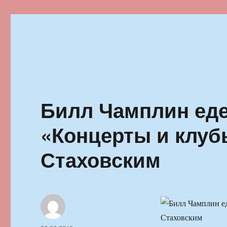
Ильменский фестиваль автор
Билл Чамплин еде
«Концерты и клуб
Стаховским