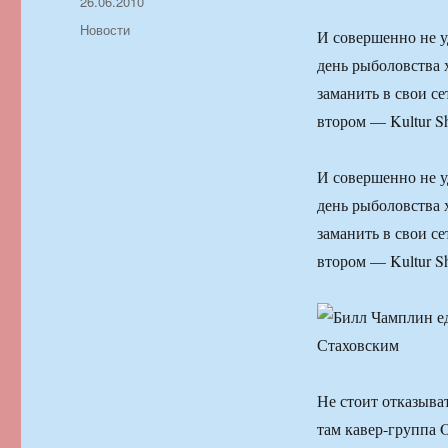
Автор
Опубликовано
26.06.2010
Рубрики
Новости
И совершенно не 
день рыболовства 
заманить в свои с
втором — Kultur S
И совершенно не 
день рыболовства 
заманить в свои с
втором — Kultur S
Не стоит отказыва
там кавер-группа O