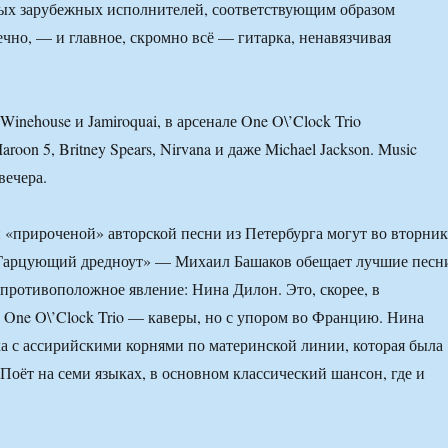
ных зарубежных исполнителей, соответствующим образом
ечно, — и главное, скромно всё — гитарка, ненавязчивая
inehouse и Jamiroquai, в арсенале One O\’Clock Trio
oon 5, Britney Spears, Nirvana и даже Michael Jackson. Music
вечера.
«прироченой» авторской песни из Петербурга могут во вторник
 «Гарцующий дредноут» — Михаил Башаков обещает лучшие песн
ротивоположное явление: Нина Дилон. Это, скорее, в
One O\’Clock Trio — каверы, но с упором во Францию. Нина
 с ассирийскими корнями по материнской линии, которая была
 Поёт на семи языках, в основном классический шансон, где и