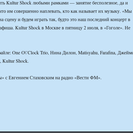
ть Kultur Shock любыми рамками — занятие бесполезное, да и
 что им совершенно наплевать, кто как называет их музыку. «Мы
а сцену и будем играть так, будто это наш последний концерт в
афиша. Kultur Shock в Москве в пятницу 2 июля, в «Гоголе». Не
йле: One O\’Clock Trio, Нина Дилон, Matisyahu, Farafina, Джейм
 Kultur Shock.
ы» с Евгением Стаховским на радио «Вести ФМ».