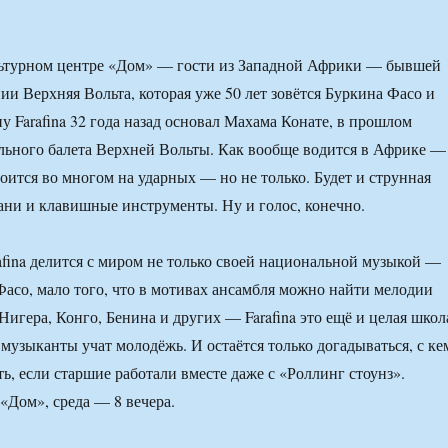
льтурном центре «Дом» — гости из Западной Африки — бывшей
ии Верхняя Вольта, которая уже 50 лет зовётся Буркина Фасо и
у Farafina 32 года назад основал Махама Конате, в прошлом
ьного балета Верхней Вольты. Как вообще водится в Африке —
роится во многом на ударных — но не только. Будет и струнная
лани и клавишные инструменты. Ну и голос, конечно.
rafina делится с миром не только своей национальной музыкой —
асо, мало того, что в мотивах ансамбля можно найти мелодии
игера, Конго, Бенина и других — Farafina это ещё и целая школ
 музыканты учат молодёжь. И остаётся только догадываться, с ке
ь, если старшие работали вместе даже с «Роллинг стоунз».
«Дом», среда — 8 вечера.