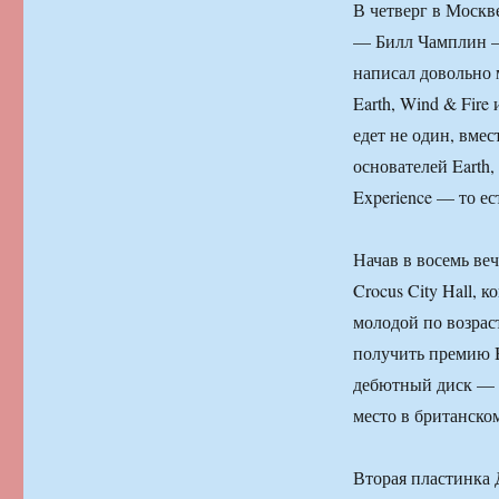
В четверг в Москв
— Билл Чамплин — 
написал довольно 
Earth, Wind & Fir
едет не один, вмес
основателей Earth,
Experience — то е
Начав в восемь ве
Crocus City Hall,
молодой по возрас
получить премию B
дебютный диск — U
место в британско
Вторая пластинка 