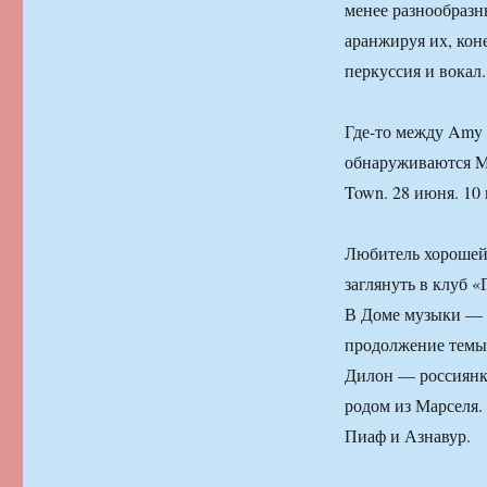
менее разнообраз
аранжируя их, кон
перкуссия и вокал.
Где-то между Amy W
обнаруживаются Mar
Town. 28 июня. 10 
Любитель хорошей 
заглянуть в клуб
В Доме музыки — п
продолжение темы 
Дилон — россиянка
родом из Марселя.
Пиаф и Азнавур.