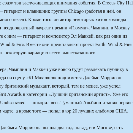
е сразу три заслуживающих внимания события. В Crocus City Hal
гитарист и клавишник группы Chicago (работая в ней, он
много песен). Кроме того, он автор некоторых хитов команды
e и неоднократный лауреат премии «Грэмми». Чамплин в Москву
те с ним — гитарист и композитор Эл Маккей, как раз один из
 Wind & Fire. Вместе они представляют проект Earth, Wind & Fire
сть некоторую вариацию всего вышесказанного.
чера, Чамплин и Маккей уже вовсю будут развлекать публику в
 когда на сцену «Б1 Maximum» поднимется Джеймс Моррисон,
ту британский музыкант, который, тем не менее, уже успел
rit Awards в категории «Лучший британский артист». Уже его
ndiscovered — покорил весь Туманный Альбион и занял первое
м чарте, а кроме того — попал в top 20 лучших альбомов США.
Джеймса Моррисона вышла два года назад, и в Москве, есть