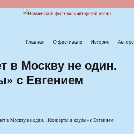
ской песни
Главная
О фестивале
История
Авторс
т в Москву не один.
ы» с Евгением