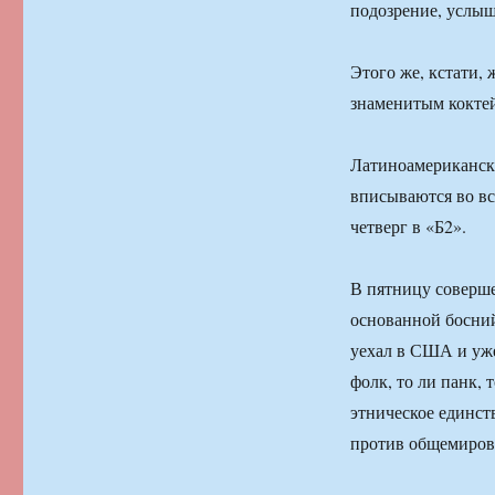
подозрение, услыш
Этого же, кстати,
знаменитым коктей
Латиноамерикански
вписываются во вс
четверг в «Б2».
В пятницу соверше
основанной босний
уехал в США и уже
фолк, то ли панк,
этническое единст
против общемиров