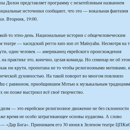
на Дилон представляет программу с незатейливым названием
циальные источники сообщают, что это — вокальная фантазия
и. Вторник, 19:00.
кой-то этно-день. Национальные истории с общечеловеческим
м театре — хасидский регги-хип-хоп от Matisyahu. Несмотря на т
 сути, один человек — американец еврейского происхождения
r, на практике это, конечно, целая команда. Но семинар не об этом
 как ни крути, пропитана не то чтобы религиозными мотивами, 
еческой духовностью. На такой поворот во многом повлияло
yahu с раввином, приобщившим Мэтью к музыкальным традициям
х он позже выстроил всё своё творчество.
дизм — это еврейское религиозное движение не без склонности
 же время не особо затрагивающее основы иудаизма. А слово
т — «Дар Бога». Принимаем его 30 июня в Зеленом театре ЦПКи