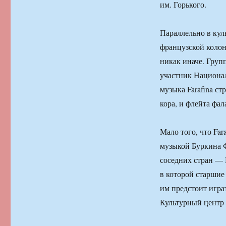
им. Горького.
Параллельно в ку
французской колон
никак иначе. Групп
участник Национал
музыка Farafina ст
кора, и флейта фа
Мало того, что Fa
музыкой Буркина Ф
соседних стран — Н
в которой старшие
им предстоит играт
Культурный центр 