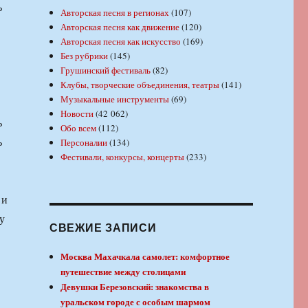
ь
Авторская песня в регионах
(107)
Авторская песня как движение
(120)
Авторская песня как искусство
(169)
Без рубрики
(145)
Грушинский фестиваль
(82)
Клубы, творческие объединения, театры
(141)
Музыкальные инструменты
(69)
Новости
(42 062)
ь
Обо всем
(112)
ь
Персоналии
(134)
Фестивали, конкурсы, концерты
(233)
 и
у
СВЕЖИЕ ЗАПИСИ
Москва Махачкала самолет: комфортное
путешествие между столицами
Девушки Березовский: знакомства в
уральском городе с особым шармом