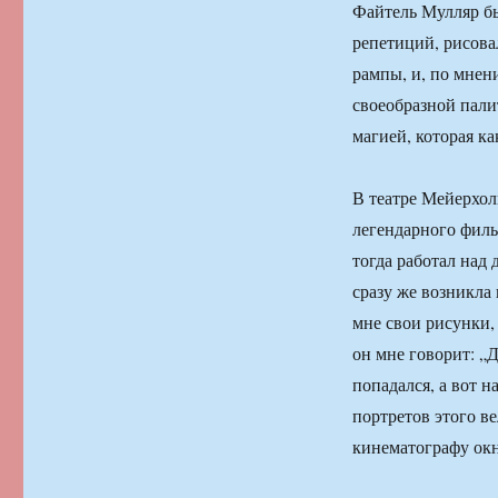
Файтель Мулляр бы
репетиций, рисовал
рампы, и, по мнен
своеобразной пали
магией, которая ка
В театре Мейерхол
легендарного фил
тогда работал над
сразу же возникла
мне свои рисунки, 
он мне говорит: „Д
попадался, а вот н
портретов этого в
кинематографу окн