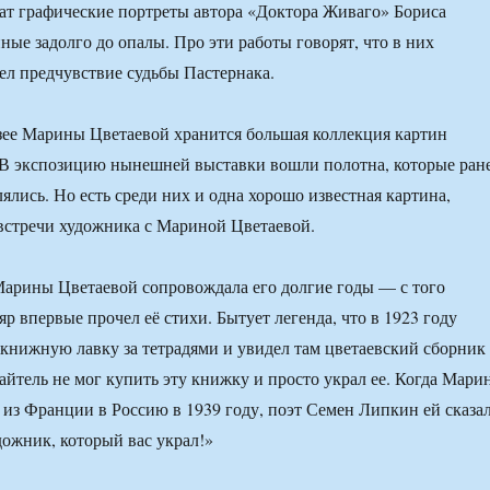
т графические портреты автора «Доктора Живаго» Бориса
ные задолго до опалы. Про эти работы говорят, что в них
ел предчувствие судьбы Пастернака.
зее Марины Цветаевой хранится большая коллекция картин
 В экспозицию нынешней выставки вошли полотна, которые ран
ялись. Но есть среди них и одна хорошо известная картина,
встречи художника с Мариной Цветаевой.
арины Цветаевой сопровождала его долгие годы — с того
р впервые прочел её стихи. Бытует легенда, что в 1923 году
книжную лавку за тетрадями и увидел там цветаевский сборник
айтель не мог купить эту книжку и просто украл ее. Когда Мари
 из Франции в Россию в 1939 году, поэт Семен Липкин ей сказал
дожник, который вас украл!»