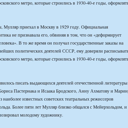
сковского метро, которые строились в 1930-40-е годы, оформлят
, Мулляр приехал в Москву в 1929 году. Официальная
итика не признавала его, обвиняя в том, что он «деформирует
еловека». В то же время он получал государственные заказы на
нейших политических деятелей СССР, ему доверяли расписыват
сковского метро, которые строились в 1930-40-е годы, оформлят
вилось писать выдающихся деятелей отечественной литературы
 Бориса Пастернака и Исаака Бродского, Анну Ахматову и Марин
из наиболее известных советских театральных режиссеров
льда. Более пяти лет Мулляр близко общался с Мейерхольдом, и
позировал молодому художнику.