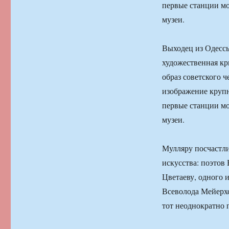
первые станции мо
музеи.
Выходец из Одессы
художественная кр
образ советского ч
изображение круп
первые станции мо
музеи.
Мулляру посчастли
искусства: поэтов
Цветаеву, одного 
Всеволода Мейерхо
тот неоднократно 