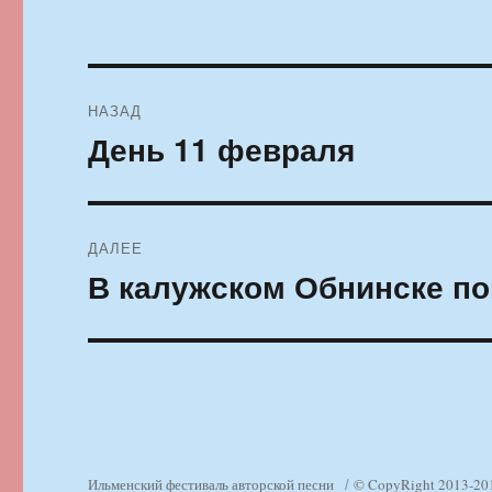
Навигация
НАЗАД
по
День 11 февраля
Предыдущая
запись:
записям
ДАЛЕЕ
В калужском Обнинске по
Следующая
запись:
Ильменский фестиваль авторской песни
© CopyRight 2013-20