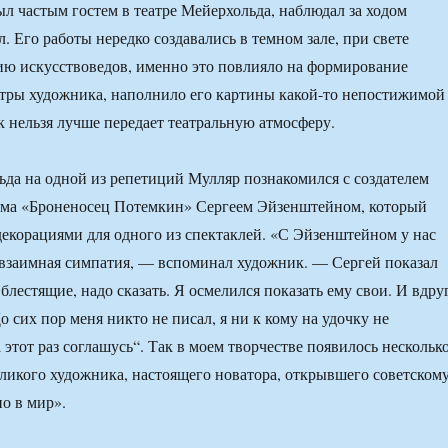
л частым гостем в театре Мейерхольда, наблюдал за ходом
. Его работы нередко создавались в темном зале, при свете
ию искусствоведов, именно это повлияло на формирование
тры художника, наполнило его картины какой-то непостижимой
к нельзя лучше передает театральную атмосферу.
ьда на одной из репетиций Мулляр познакомился с создателем
ьма «Броненосец Потемкин» Сергеем Эйзенштейном, который
 декорациями для одного из спектаклей. «С Эйзенштейном у нас
 взаимная симпатия, — вспоминал художник. — Сергей показал
блестящие, надо сказать. Я осмелился показать ему свои. И вдру
о сих пор меня никто не писал, я ни к кому на удочку не
а этот раз соглашусь“. Так в моем творчестве появилось нескольк
еликого художника, настоящего новатора, открывшего советском
о в мир».