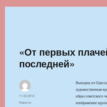
Ильменский фестиваль автор
«От первых плаче
последней»
Выходец из Одессы
художественная кр
Автор
Опубликовано
11.02.2012
образ советского ч
Рубрики
Новости
изображение круп