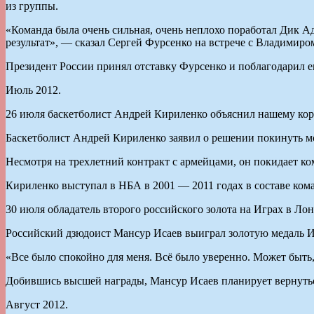
из группы.
«Команда была очень сильная, очень неплохо поработал Дик Адв
результат», — сказал Сергей Фурсенко на встрече с Владимир
Президент России принял отставку Фурсенко и поблагодарил е
Июль 2012.
26 июля баскетболист Андрей Кириленко объяснил нашему кор
Баскетболист Андрей Кириленко заявил о решении покинуть м
Несмотря на трехлетний контракт с армейцами, он покидает ко
Кириленко выступал в НБА в 2001 — 2011 годах в составе ком
30 июля обладатель второго российского золота на Играх в Ло
Российский дзюдоист Мансур Исаев выиграл золотую медаль Иг
«Все было спокойно для меня. Всё было уверенно. Может быть
Добившись высшей награды, Мансур Исаев планирует вернуться
Август 2012.