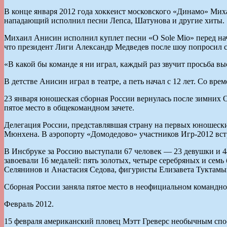
В конце января 2012 года хоккеист московского «Динамо» Миха
нападающий исполнил песни Лепса, Шатунова и другие хиты.
Михаил Анисин исполнил куплет песни «O Sole Mio» перед нач
что президент Лиги Александр Медведев после шоу попросил с
«В какой бы команде я ни играл, каждый раз звучит просьба в
В детстве Анисин играл в театре, а петь начал с 12 лет. Со вр
23 января юношеская сборная России вернулась после зимних 
пятое место в общекомандном зачете.
Делегация России, представлявшая страну на первых юношески
Мюнхена. В аэропорту «Домодедово» участников Игр-2012 встр
В Инсбруке за Россию выступали 67 человек — 23 девушки и 4
завоевали 16 медалей: пять золотых, четыре серебряных и се
Селянинов и Анастасия Седова, фигуристы Елизавета Туктамы
Сборная России заняла пятое место в неофициальном командн
Февраль 2012.
15 февраля американский пловец Мэтт Греверс необычным спо