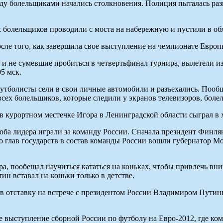
ду болельщиками начались столкновения. Полиция пыталась раз
х болельщиков проводили с моста на набережную и пустили в об
осле того, как завершила свое выступление на чемпионате Европ
и не сумевшие пробиться в четвертьфинал турнира, вылетели и
5 мск.
футболисты сели в свои личные автомобили и разъехались. Пообщ
ех болельщиков, которые следили у экранов телевизоров, болел
 курортном местечке Игора в Ленинградской области сыграл в 
ба лидера играли за команду России. Сначала президент Финлян
о глав государств в состав команды России вошли губернатор 
, пообещал научиться кататься на коньках, чтобы привлечь вни
ин вставал на коньки только в детстве.
в отставку на встрече с президентом России Владимиром Путин
е выступление сборной России по футболу на Евро-2012, где ко