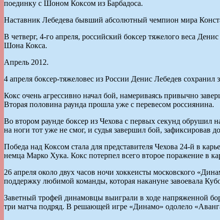
поединку с Шоном Коксом из Барбадоса.
Наставник Лебедева бывший абсолютный чемпион мира Конста
В четверг, 4-го апреля, российский боксер тяжелого веса Ден
Шона Кокса.
Апрель 2012.
4 апреля боксер-тяжеловес из России Денис Лебедев сохранил
Кокс очень агрессивно начал бой, намериваясь привычно заве
Вторая половина раунда прошла уже с перевесом россиянина.
Во втором раунде боксер из Чехова с первых секунд обрушил н
на ноги тот уже не смог, и судья завершил бой, зафиксировав 
Победа над Коксом стала для представителя Чехова 24-й в кар
немца Марко Хука. Кокс потерпел всего второе поражение в ка
26 апреля около двух часов ночи хоккеисты московского «Дин
поддержку любимой команды, которая накануне завоевала Кубо
Заветный трофей динамовцы выиграли в ходе напряженной борьб
три матча подряд. В решающей игре «Динамо» одолело «Аванг