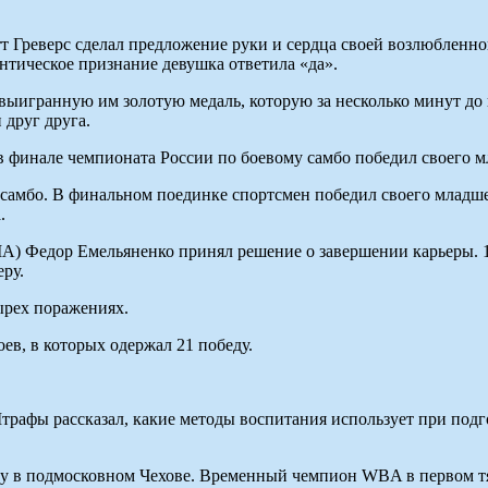
Греверс сделал предложение руки и сердца своей возлюбленной
нтическое признание девушка ответила «да».
 выигранную им золотую медаль, которую за несколько минут до
друг друга.
финале чемпионата России по боевому самбо победил своего мла
 самбо. В финальном поединке спортсмен победил своего младш
.
A) Федор Емельяненко принял решение о завершении карьеры. 1
ру.
ырех поражениях.
ев, в которых одержал 21 победу.
рафы рассказал, какие методы воспитания использует при подг
у в подмосковном Чехове. Временный чемпион WBA в первом тя