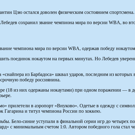
нтин Цзю остался доволен физическим состоянием спортсмена.
ис Лебедев сохранил звание чемпиона мира по версии WBA, во вт
 звание чемпиона мира по версии WBA, одержав победу нокауто
ршить поединок нокаутом на первых минутах. Но Лебедев уверен
а «снайпера из Барбадоса» шквал ударов, последним из которых в
досрочную победу россиянина.
ьере (18 из них одержаны нокаутами) при одном поражении — в 
рьере.
амо» прилетели в аэропорт «Внуково». Одетые в одежду с симво
к Гагарина и титул чемпиона России по хоккею.
ы. Бело-синие уступали в финальной серии игр до четырех побе
ард» с минимальным счетом 1:0. Автором победного гола стал 