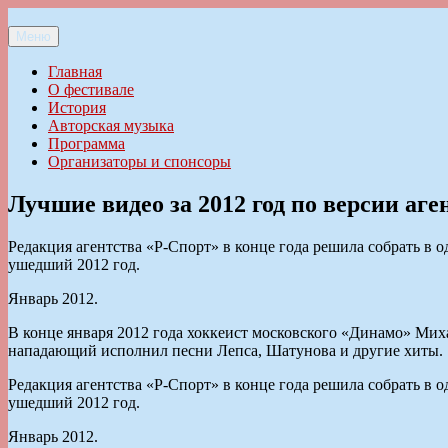
Перейти
к
Меню
Ильменский фестиваль авторской песни
содержимому
Главная
О фестивале
История
Авторская музыка
Программа
Организаторы и спонсоры
Лучшие видео за 2012 год по версии аге
Редакция агентства «Р-Спорт» в конце года решила собрать в
ушедший 2012 год.
Январь 2012.
В конце января 2012 года хоккеист московского «Динамо» Миха
нападающий исполнил песни Лепса, Шатунова и другие хиты.
Редакция агентства «Р-Спорт» в конце года решила собрать в
ушедший 2012 год.
Январь 2012.