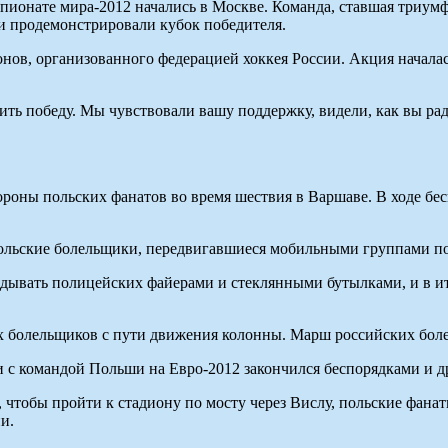
мпионате мира-2012 начались в Москве. Команда, ставшая триу
и продемонстрировали кубок победителя.
нов, организованного федерацией хоккея России. Акция началас
ить победу. Мы чувствовали вашу поддержку, видели, как вы рад
роны польских фанатов во время шествия в Варшаве. В ходе бе
ольские болельщики, передвигавшиеся мобильными группами по 
идывать полицейских файерами и стеклянными бутылками, и в 
х болельщиков с пути движения колонны. Марш российских боле
 с командой Польши на Евро-2012 закончился беспорядками и д
 чтобы пройти к стадиону по мосту через Вислу, польские фана
и.