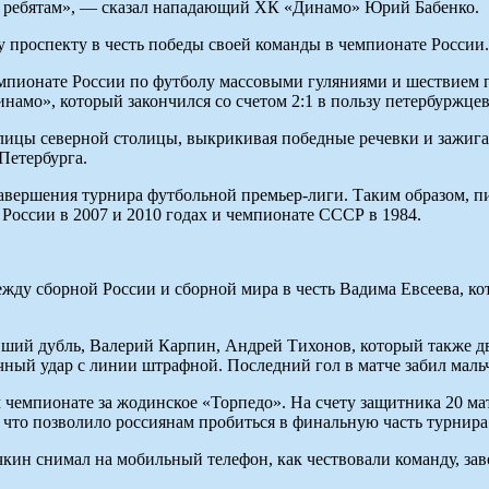
о ребятам», — сказал нападающий ХК «Динамо» Юрий Бабенко.
 проспекту в честь победы своей команды в чемпионате России.
пионате России по футболу массовыми гуляниями и шествием п
амо», который закончился со счетом 2:1 в пользу петербуржцев
лицы северной столицы, выкрикивая победные речевки и зажига
Петербурга.
завершения турнира футбольной премьер-лиги. Таким образом, пи
 России в 2007 и 2010 годах и чемпионате СССР в 1984.
жду сборной России и сборной мира в честь Вадима Евсеева, к
вший дубль, Валерий Карпин, Андрей Тихонов, который также дв
точный удар с линии штрафной. Последний гол в матче забил мал
 чемпионате за жодинское «Торпедо». На счету защитника 20 мат
 что позволило россиянам пробиться в финальную часть турнира
кин снимал на мобильный телефон, как чествовали команду, за