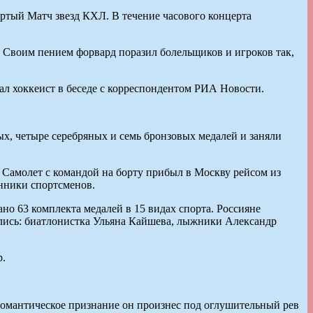
ертый Матч звезд КХЛ. В течение часового концерта
 Своим пением форвард поразил болельщиков и игроков так,
зал хоккеист в беседе с корреспондентом РИА Новости.
х, четыре серебряных и семь бронзовых медалей и заняли
 Самолет с командой на борту прибыл в Москву рейсом из
енники спортсменов.
о 63 комплекта медалей в 15 видах спорта. Россияне
ались: биатлонистка Ульяна Кайшева, лыжники Александр
р.
Романтическое признание он произнес под оглушительный рев