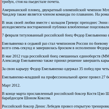
трибун, стоя на пьедестале почета.
Американский пловец, двукратный олимпийский чемпион Мэтт 
Чандлер также является членом команды по плаванию. На рома
В знак своей любви вместе с кольцом Греверс преподнес Энни
аплодисменты восторженной публики влюбленные поцеловали 
7 февраля титулованный российский боец Федор Емельяненко в 
Емельяненко в седьмой раз стал чемпионом России по боевому
всего семь секунд и завершилась броском в исполнении Федора
В мае 2012 года российский боец смешанных единоборств (MM
Александр Емельяненко также принял решение завершить карье
За свою карьеру Федор Емельяненко одержал 35 побед при чет
Емельяненко-младший на профессиональной арене провел 27 бо
Март 2012.
В конце марта прославленный российский боксер Костя Цзю Шт
барабдосцем Шоном Коксом.
Российский боксер Денис Лебедев провел открытую тренировк