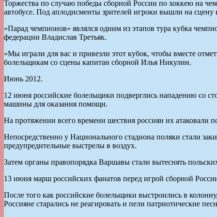
Торжества по случаю победы сборной России по хоккею на че
автобусе. Под аплодисменты зрителей игроки вышли на сцену 
«Парад чемпионов» являлся одним из этапов тура кубка чемпио
федерации Владислав Третьяк.
«Мы играли для вас и привезли этот кубок, чтобы вместе отмет
болельщикам со сцены капитан сборной Илья Никулин.
Июнь 2012.
12 июня российские болельщики подверглись нападению со сто
машины для оказания помощи.
На протяжении всего времени шествия россиян их атаковали п
Непосредственно у Национального стадиона поляки стали зак
предупредительные выстрелы в воздух.
Затем органы правопорядка Варшавы стали вытеснять польски
13 июня марш российских фанатов перед игрой сборной России
После того как российские болельщики выстроились в колонну,
Россияне старались не реагировать и пели патриотические песн