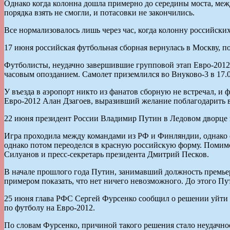
Однако когда колонна дошла примерно до середины моста, меж
порядка взять не смогли, и потасовки не закончились.
Все нормализовалось лишь через час, когда колонну российски
17 июня российская футбольная сборная вернулась в Москву, п
Футболисты, неудачно завершившие групповой этап Евро-2012 
часовым опозданием. Самолет приземлился во Внуково-3 в 17.0
У въезда в аэропорт никто из фанатов сборную не встречал, и 
Евро-2012 Алан Дзагоев, выразивший желание поблагодарить вс
22 июня президент России Владимир Путин в Ледовом дворце в
Игра проходила между командами из РФ и Финляндии, однако о
однако потом переоделся в красную российскую форму. Помим
Силуанов и пресс-секретарь президента Дмитрий Песков.
В начале прошлого года Путин, занимавший должность премьера
примером показать, что нет ничего невозможного. До этого Пут
25 июня глава РФС Сергей Фурсенко сообщил о решении уйти 
по футболу на Евро-2012.
По словам Фурсенко, причиной такого решения стало неудачно