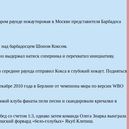
ором раунде нокаутировав в Москве представителя Барбадоса
м над барбадосцем Шоном Коксом.
но выдержал натиск соперника и перехватил инициативу.
 середине раунда отправил Кокса в глубокий нокаут. Подняться
декабре 2010 года в Берлине от чемпиона мира по версии WBO
ликой клуба фанаты пели песни и скандировали кричалки в
д со счетом 1:3, однако затем команда Олега Знарка выиграла
чешский форвард «бело-голубых» Якуб Клепиш.