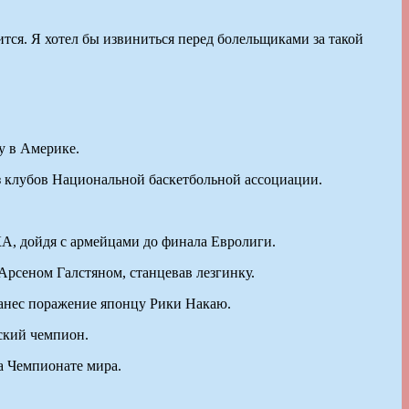
ится. Я хотел бы извиниться перед болельщиками за такой
у в Америке.
з клубов Национальной баскетбольной ассоциации.
А, дойдя с армейцами до финала Евролиги.
Арсеном Галстяном, станцевав лезгинку.
нанес поражение японцу Рики Накаю.
ский чемпион.
а Чемпионате мира.