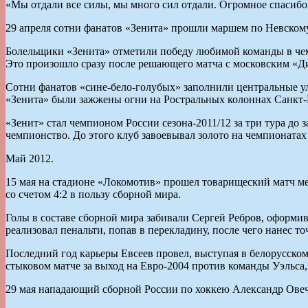
«Мы отдали все силы, мы много сил отдали. Огромное спасиб
29 апреля сотни фанатов «Зенита» прошли маршем по Невскому
Болельщики «Зенита» отметили победу любимой команды в чем
Это произошло сразу после решающего матча с московским «Дин
Сотни фанатов «сине-бело-голубых» заполнили центральные у
«Зенита» были зажжены огни на Ростральных колоннах Санкт-
«Зенит» стал чемпионом России сезона-2011/12 за три тура до 
чемпионство. До этого клуб завоевывал золото на чемпионатах
Май 2012.
15 мая на стадионе «Локомотив» прошел товарищеский матч ме
со счетом 4:2 в пользу сборной мира.
Голы в составе сборной мира забивали Сергей Ребров, оформи
реализовал пенальти, попав в перекладину, после чего нанес 
Последний год карьеры Евсеев провел, выступая в белорусском
стыковом матче за выход на Евро-2004 против команды Уэльса,
29 мая нападающий сборной России по хоккею Александр Овеч