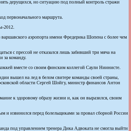
нять дерущихся, но ситуацию под полный контроль стражи
ход первоначального маршрута.
ы-2012.
з варшавского аэропорта имени Фредерика Шопена с более чем
аться с прессой не отказался лишь забивший три мяча на
и за команду.
хоккей вместе со своим финским коллегой Саули Ниинисте.
дии вышел на лед в белом свитере команды своей страны,
Московской области Сергей Шойгу, министр финансов Антон
мание к здоровому образу жизни и, как он выразился, своим
ым и извинился перед болельщиками за провал сборной России
манда под управлением тренера Дика Адвоката не смогла выйти