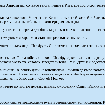
ил Анисин дал сольное выступление в Риге, где состоялся четв
алом четвертого Матча звезд Континентальной хоккейной лиги.
портсмена дать небольшой концерт для команды.
ыступить с концертом для болельщиков, и я ее выполняю», — ска
еменем увлекся караоке и стал интересоваться шансоном.
Олимпийских игр в Инсбруке. Спортсмены завоевали пять золоты
х зимних Олимпийских играх в Инсбруке, вернулась на родину.
ечали около ста человек: представители СМИ, друзья и родств
4 юноши. За девять дней на юношеской Олимпиаде было разыгран
мь бронзовых. На высшую ступень пьедестала в Инсбруке подним
шева, Анна Яновская и Сергей Мозгов.
ом зачете по итогам первых зимних юношеских Олимпийских иг
собом сделал предложение руки и сердца своей возлюбленной. 