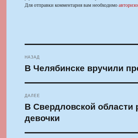
Для отправки комментария вам необходимо
авторизо
Навигация
НАЗАД
по
В Челябинске вручили п
Предыдущая
запись:
записям
ДАЛЕЕ
В Свердловской области 
Следующая
запись:
девочки