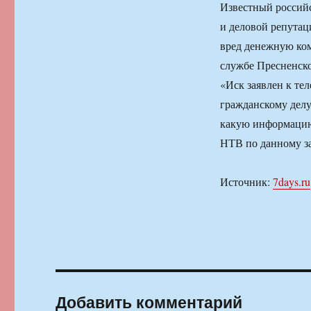
Известный российс
и деловой репутац
вред денежную ко
службе Пресненско
«Иск заявлен к те
гражданскому делу
какую информацию 
НТВ по данному за
Источник:
7days.ru
Добавить комментарий