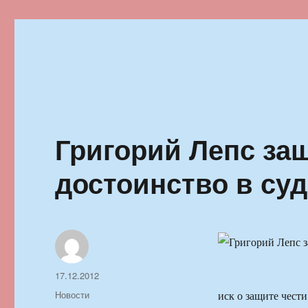
Ильменский фестиваль автор
Григорий Лепс защ
достоинство в суд
Автор
Опубликовано
17.12.2012
Рубрики
Новости
иск о защите чест