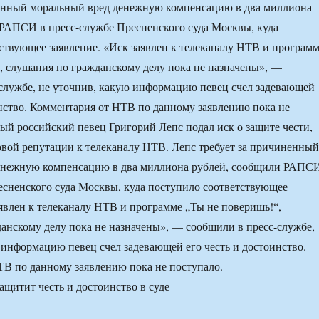
ненный моральный вред денежную компенсацию в два миллиона
РАПСИ в пресс-службе Пресненского суда Москвы, куда
ствующее заявление. «Иск заявлен к телеканалу НТВ и програм
, слушания по гражданскому делу пока не назначены», —
службе, не уточнив, какую информацию певец счел задевающей
инство. Комментария от НТВ по данному заявлению пока не
ый российский певец Григорий Лепс подал иск о защите чести,
овой репутации к телеканалу НТВ. Лепс требует за причиненный
енежную компенсацию в два миллиона рублей, сообщили РАПС
есненского суда Москвы, куда поступило соответствующее
аявлен к телеканалу НТВ и программе „Ты не поверишь!“,
анскому делу пока не назначены», — сообщили в пресс-службе,
 информацию певец счел задевающей его честь и достоинство.
В по данному заявлению пока не поступало.