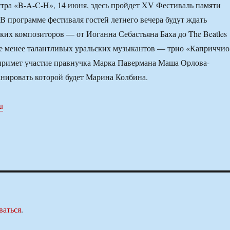
тра «B-A-C-H», 14 июня, здесь пройдет XV Фестиваль памяти
В программе фестиваля гостей летнего вечера будут ждать
ких композиторов — от Иоганна Себастьяна Баха до The Beatles
е менее талантливых уральских музыкантов — трио «Каприччио
примет участие правнучка Марка Павермана Маша Орлова-
нировать которой будет Марина Колбина.
ru
ваться
.