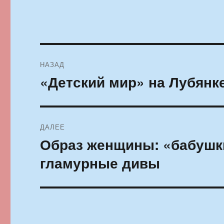
Навигация
НАЗАД
по
«Детский мир» на Лубянк
Предыдущая
запись:
записям
ДАЛЕЕ
Образ женщины: «бабушк
Следующая
запись:
гламурные дивы