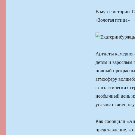
В музее истории 1
«Золотая птица»
Артисты камерного
детям и взрослым п
полный прекрасных
атмосферу волшебс
фантастических ге
необычный день из
услышат танец пау
Как сообщили «АиФ
представление, кот