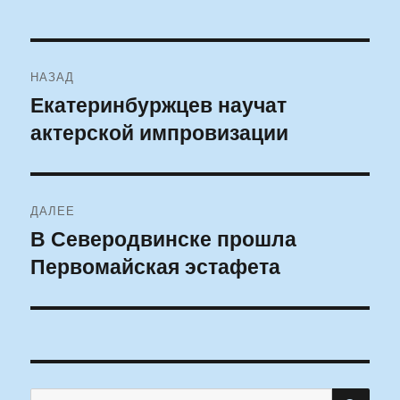
Навигация
НАЗАД
по
Екатеринбуржцев научат
Предыдущая
актерской импровизации
запись:
записям
ДАЛЕЕ
В Северодвинске прошла
Следующая
Первомайская эстафета
запись:
ПО
Искать: