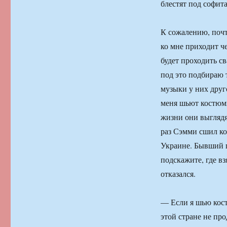
блестят под софит
К сожалению, почт
ко мне приходит че
будет проходить с
под это подбираю 
музыки у них друго
меня шьют костюм
жизни они выглядя
раз Сэмми сшил ко
Украине. Бывший п
подскажите, где в
отказался.
— Если я шью кост
этой стране не пр