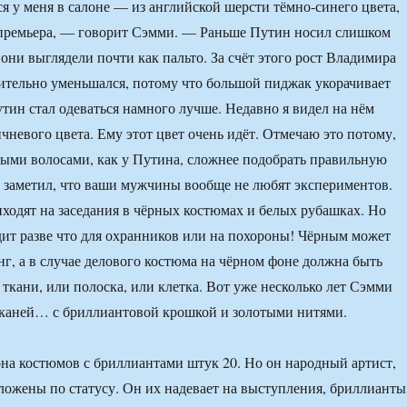
 у меня в салоне — из английской шерсти тёмно-синего цвета,
 премьера, — говорит Сэмми. — Раньше Путин носил слишком
они выглядели почти как пальто. За счёт этого рост Владимира
тельно уменьшался, потому что большой пиджак укорачивает
утин стал одеваться намного лучше. Недавно я видел на нём
чневого цвета. Ему этот цвет очень идёт. Отмечаю это потому,
лыми волосами, как у Путина, сложнее подобрать правильную
 заметил, что ваши мужчины вообще не любят экспериментов.
одят на заседания в чёрных костюмах и белых рубашках. Но
дит разве что для охранников или на похороны! Чёрным может
нг, а в случае делового костюма на чёрном фоне должна быть
 ткани, или полоска, или клетка. Вот уже несколько лет Сэмми
тканей… с бриллиантовой крошкой и золотыми нитями.
а костюмов с бриллиантами штук 20. Но он народный артист,
ложены по статусу. Он их надевает на выступления, бриллианты