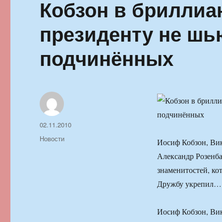
Кобзон в бриллиа
президенту не шь
подчинённых
Автор
Опубликовано
02.11.2010
Рубрики
Новости
Иосиф Кобзон, Вик
Александр Розенб
знаменитостей, ко
Дружбу укрепил…
Иосиф Кобзон, Вик