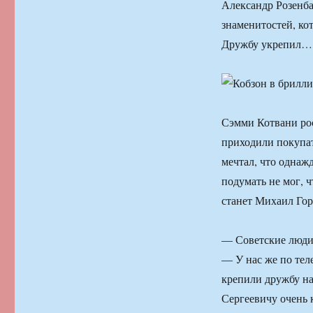
Александр Розенб
знаменитостей, ко
Дружбу укрепил…
Сэмми Котвани рос
приходили покупат
мечтал, что однаж
подумать не мог, ч
станет Михаил Гор
— Советские люди 
— У нас же по тел
крепили дружбу на
Сергеевичу очень 