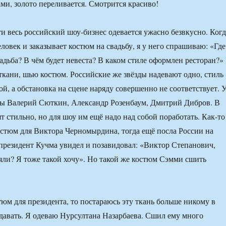
ами, золото переливается. Смотрится красиво!
и весь российский шоу-бизнес одевается ужасно безвкусно. Когд
ловек и заказывает костюм на свадьбу, я у него спрашиваю: «Где
вадьба? В чём будет невеста? В каком стиле оформлен ресторан?»
ткани, шью костюм. Российские же звёзды надевают одно, стиль
й, а обстановка на сцене наряду совершенно не соответствует. 
ы Валерий Сюткин, Александр Розенбаум, Дмитрий Дибров. В
т стильно, но для шоу им ещё надо над собой поработать. Как-то
стюм для Виктора Черномырдина, тогда ещё посла России на
резидент Кучма увидел и позавидовал: «Виктор Степанович,
зяли? Я тоже такой хочу». Но такой же костюм Сэмми сшить
юм для президента, то постараюсь эту ткань больше никому в
одавать. Я одеваю Нурсултана Назарбаева. Сшил ему много