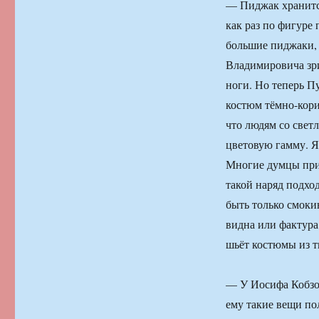
— Пиджак хранится
как раз по фигуре
большие пиджаки, 
Владимировича зри
ноги. Но теперь П
костюм тёмно-кори
что людям со свет
цветовую гамму. Я
Многие думцы прих
такой наряд подхо
быть только смоки
видна или фактура
шьёт костюмы из 
— У Иосифа Кобзон
ему такие вещи по