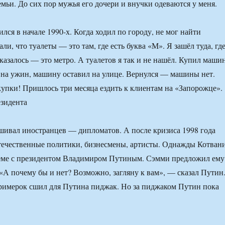
емьи. До сих пор мужья его дочери и внучки одеваются у меня.
лся в начале 1990-х. Когда ходил по городу, не мог найти
али, что туалеты — это там, где есть буква «М». Я зашёл туда, гд
казалось — это метро. А туалетов я так и не нашёл. Купил маши
на ужин, машину оставил на улице. Вернулся — машины нет.
купки! Пришлось три месяца ездить к клиентам на «Запорожце».
зидента
ивал иностранцев — дипломатов. А после кризиса 1998 года
отечественные политики, бизнесмены, артисты. Однажды Котван
иёме с президентом Владимиром Путиным. Сэмми предложил ему
 «А почему бы и нет? Возможно, загляну к вам», — сказал Путин
римерок сшил для Путина пиджак. Но за пиджаком Путин пока