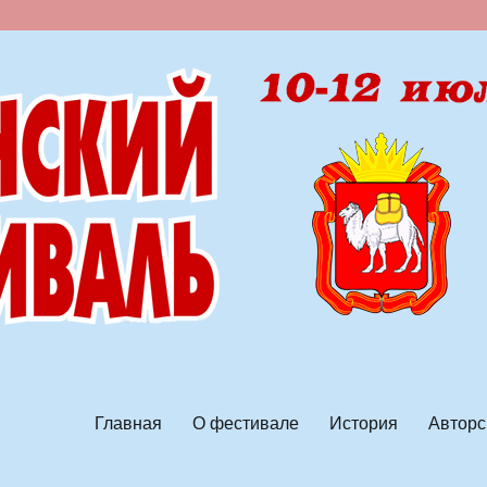
ской песни
Главная
О фестивале
История
Авторс