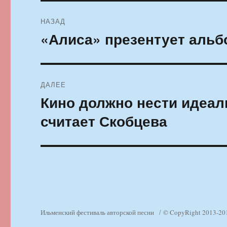
Навигация
НАЗАД
по
«Алиса» презентует альб
Предыдущая
запись:
записям
ДАЛЕЕ
Кино должно нести идеал
Следующая
запись:
считает Скобцева
Ильменский фестиваль авторской песни
© CopyRight 2013-20