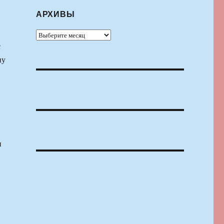
АРХИВЫ
Архивы
е
ну
и
.