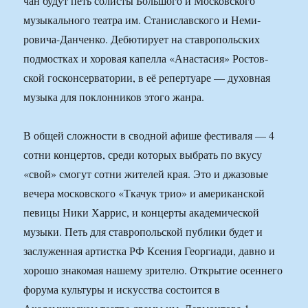
чан будут петь солисты Большого и Московского
музыкального театра им. Станиславского и Неми­
ровича-Данченко. Дебю­тирует на ставропольских
подмостках и хоровая ка­пелла «Анастасия» Ростов­
ской госконсерватории, в её репертуаре — духовная
музыка для поклонников этого жанра.
В общей сложности в сводной афише фестива­ля — 4
сотни концертов, среди которых выбрать по вкусу
«свой» смогут сотни жителей края. Это и джа­зовые
вечера московского «Ткачук трио» и американ­ской
певицы Ники Харрис, и концерты академической
музыки. Петь для ставро­польской публики будет и
заслуженная артистка РФ Ксения Георгиади, давно и
хорошо знакомая на­шему зрителю. Открытие осеннего
форума культу­ры и искусства состоится в