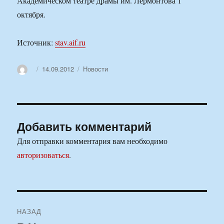
Академическом театре драмы им. Лермонтова 1
октября.
Источник:
stav.aif.ru
Автор
Опубликовано
Рубрики
14.09.2012
Новости
Добавить комментарий
Для отправки комментария вам необходимо
авторизоваться
.
Навигация
НАЗАД
по