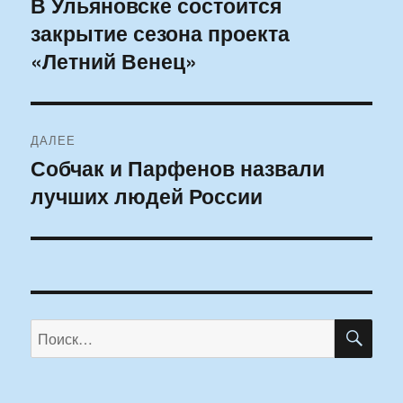
В Ульяновске состоится
Предыдущая
закрытие сезона проекта
запись:
записям
«Летний Венец»
ДАЛЕЕ
Собчак и Парфенов назвали
Следующая
лучших людей России
запись:
ПО
Искать: