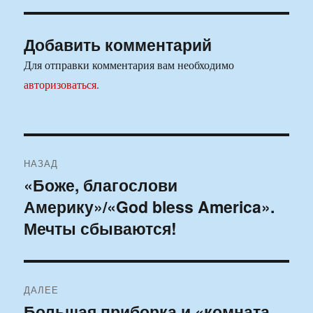
Добавить комментарий
Для отправки комментария вам необходимо
авторизоваться
.
Навигация
НАЗАД
по
«Боже, благослови
Предыдущая
Америку»/«God bless America».
запись:
записям
Мечты сбываются!
ДАЛЕЕ
Большая приборка и «комната
Следующая