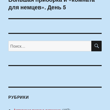
для немцев». День 5
запись:
ПО
Искать:
РУБРИКИ
Авторская песня в регионах
(107)