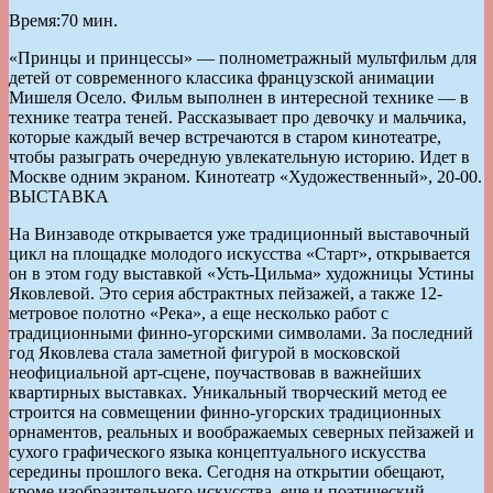
Время:70 мин.
«Принцы и принцессы» — полнометражный мультфильм для
детей от современного классика французской анимации
Мишеля Осело. Фильм выполнен в интересной технике — в
технике театра теней. Рассказывает про девочку и мальчика,
которые каждый вечер встречаются в старом кинотеатре,
чтобы разыграть очередную увлекательную историю. Идет в
Москве одним экраном. Кинотеатр «Художественный», 20-00.
ВЫСТАВКА
На Винзаводе открывается уже традиционный выставочный
цикл на площадке молодого искусства «Старт», открывается
он в этом году выставкой «Усть-Цильма» художницы Устины
Яковлевой. Это серия абстрактных пейзажей, а также 12-
метровое полотно «Река», а еще несколько работ с
традиционными финно-угорскими символами. За последний
год Яковлева стала заметной фигурой в московской
неофициальной арт-сцене, поучаствовав в важнейших
квартирных выставках. Уникальный творческий метод ее
строится на совмещении финно-угорских традиционных
орнаментов, реальных и воображаемых северных пейзажей и
сухого графического языка концептуального искусства
середины прошлого века. Сегодня на открытии обещают,
кроме изобразительного искусства, еще и поэтический