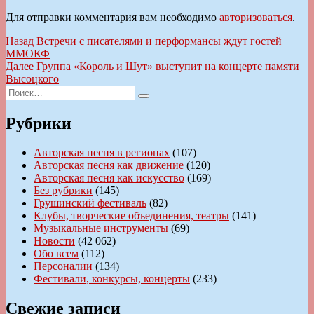
Для отправки комментария вам необходимо
авторизоваться
.
Навигация
Предыдущая
Назад
Встречи с писателями и перформансы ждут гостей
запись:
ММОКФ
по
Следующая
Далее
Группа «Король и Шут» выступит на концерте памяти
записям
запись:
Высоцкого
Искать:
Поиск
Рубрики
Авторская песня в регионах
(107)
Авторская песня как движение
(120)
Авторская песня как искусство
(169)
Без рубрики
(145)
Грушинский фестиваль
(82)
Клубы, творческие объединения, театры
(141)
Музыкальные инструменты
(69)
Новости
(42 062)
Обо всем
(112)
Персоналии
(134)
Фестивали, конкурсы, концерты
(233)
Свежие записи