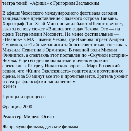
В афише Чеховского международного фестиваля сегодня
танцевальное представление с далекого острова Тайвань.
Хореограф Лин Хвай Мин поставил балет «Шепот цветов»,
взяв за основу сюжет «Вишневого сада» Чехова. Это — на
сцене Театра имени Мосовета. Не менее фестивальные —
«Иванов» в МХТ имени Чехова, где Иванова играет Андрей
Смоляков, и «Тайные записки тайного советника», спектакль
Михаила Левитина в Эрмитаже. В главной роли Михаил
Филиппов, а спектакль этот поставлен по «Скучной истории»
Чехова. Еще сегодня любопытный и очень короткий
спектакль в Театре у Никитских ворот — Марк Розовский
решил, что «Книга Экклекзиаста» годится для прочтения со
сцены, и за 50 минут все это и прочитывается. Зритель уходит
из театра философски наполненным.
КИНО
Принцы и принцессы
Франция, 2000
Режиссер: Мишель Осело
Жанр: мультфильмы, детские фильмы