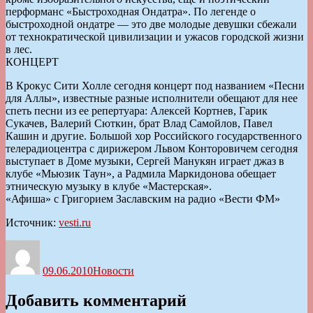
перформанс «Быстроходная Ондатра». По легенде о
быстроходной ондатре — это две молодые девушки сбежали
от технократической цивилизации и ужасов городской жизни
в лес.
КОНЦЕРТ
В Крокус Сити Холле сегодня концерт под названием «Песни
для Аллы», известные разные исполнители обещают для нее
спеть песни из ее репертуара: Алексей Кортнев, Гарик
Сукачев, Валерий Сюткин, брат Влад Самойлов, Павел
Кашин и другие. Большой хор Российского государственного
телерадиоцентра с дирижером Львом Конторовичем сегодня
выступает в Доме музыки, Сергей Манукян играет джаз в
клубе «Мьюзик Таун», а Радмила Маркидонова обещает
этническую музыку в клубе «Мастерская».
«Афиша» с Григорием Заславским на радио «Вести ФМ»
Источник:
vesti.ru
Автор
Опубликовано
Рубрики
09.06.2010
Новости
Добавить комментарий