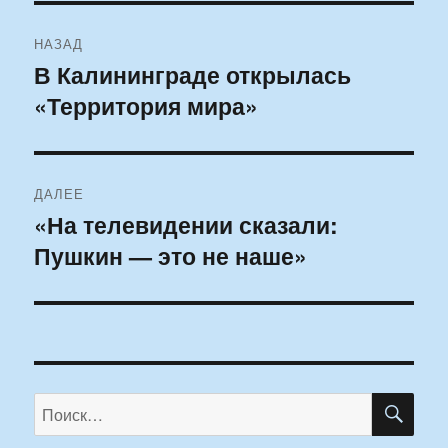
Навигация
НАЗАД
по
В Калининграде открылась
Предыдущая
«Территория мира»
запись:
записям
ДАЛЕЕ
«На телевидении сказали:
Следующая
Пушкин — это не наше»
запись:
ПО
Искать: