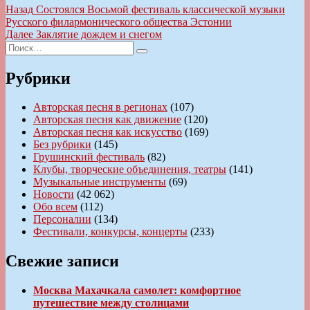
Навигация
Предыдущая
Назад
Состоялся Восьмой фестиваль классической музыки
запись:
Русского филармонического общества Эстонии
по
Следующая
Далее
Заклятие дождем и снегом
записям
Искать:
запись:
Поиск
Рубрики
Авторская песня в регионах
(107)
Авторская песня как движение
(120)
Авторская песня как искусство
(169)
Без рубрики
(145)
Грушинский фестиваль
(82)
Клубы, творческие объединения, театры
(141)
Музыкальные инструменты
(69)
Новости
(42 062)
Обо всем
(112)
Персоналии
(134)
Фестивали, конкурсы, концерты
(233)
Свежие записи
Москва Махачкала самолет: комфортное
путешествие между столицами