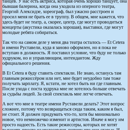
танцев. У нас есть актриса, которая очень хорошо танцует, она
бывшая балерина, когда она уходила из оперного театра,
Георгий Алексидзе, хореограф, был ужасно расстроен и
просил меня не брать ее в труппу. В общем, мне кажется, что
здесь будет не театр, а, скорее, центр, где могут проводиться
концерты (акустика оказалась хорошая), выставки, где могут
молодые ребята собираться.
Так что на самом деле у меня два театра осталось — Et Сetera
и имени Руставели, куда я заново оформлен, но я пока не
вступаю в должность. Я поставил условие, что буду не только
худруком, но и управляющим, интендантом. Жду
официального решения.
В Et Сetera я буду ставить спектакли. Не знаю, останусь там
главным режиссёром или нет, мне будет неудобно там тоже
получать зарплату. Я, кстати, не хотел быть ни где главным.
После ухода с поста худрука мне не хотелось больше отвечать
за судьбы людей. За свой спектакль мне легче отвечать.
А вот что мне в театре имени Руставели делать? Этот вопрос
сложнее, потому что возвращаться сюда таким, каким я был,
не стоит. Я должен придумать что-то, хотя бы минимально
новое, что немножечко изменит и артистов. Иначе я могу им
просто надоесть. Есть такие режиссеры, которых не хотят
выгонять просто из милосердия, потому что они старые. И