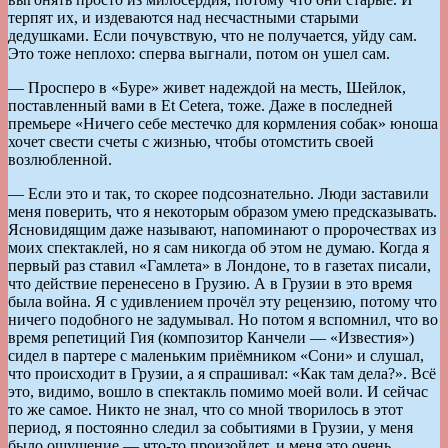
терпят их, и издеваются над несчастными старыми
дедушками. Если почувствую, что не получается, уйду сам.
Это тоже неплохо: сперва выгнали, потом он ушел сам.
— Просперо в «Буре» живет надеждой на месть, Шейлок,
поставленный вами в Et Сetera, тоже. Даже в последней
премьере «Ничего себе местечко для кормления собак» юноша
хочет свести счеты с жизнью, чтобы отомстить своей
возлюбленной.
— Если это и так, то скорее подсознательно. Люди заставили
меня поверить, что я некоторым образом умею предсказывать.
Ясновидящим даже называют, напоминают о пророчествах из
моих спектаклей, но я сам никогда об этом не думаю. Когда я
первый раз ставил «Гамлета» в Лондоне, то в газетах писали,
что действие перенесено в Грузию. А в Грузии в это время
была война. Я с удивлением прочёл эту рецензию, потому что
ничего подобного не задумывал. Но потом я вспомнил, что во
время репетиций Гия (композитор Канчели — «Известия»)
сидел в партере с маленьким приёмником «Сони» и слушал,
что происходит в Грузии, а я спрашивал: «Как там дела?». Всё
это, видимо, вошло в спектакль помимо моей воли. И сейчас
то же самое. Никто не знал, что со мной творилось в этот
период, я постоянно следил за событиями в Грузии, у меня
было ощущение — что-то произойдет, и меня это очень