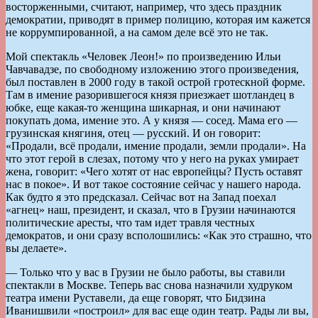
восторженными, считают, например, что здесь праздник
демократии, приводят в пример полицию, которая им кажется
не коррумпированной, а на самом деле всё это не так.
Мой спектакль «Человек Леон!» по произведению Ильи
Чавчавадзе, по свободному изложению этого произведения,
был поставлен в 2000 году в такой острой гротескной форме.
Там в имение разорившегося князя приезжает шотландец в
юбке, еще какая-то женщина шикарная, и они начинают
покупать дома, имение это. А у князя — сосед. Мама его —
грузинская княгиня, отец — русский. И он говорит:
«Продали, всё продали, имение продали, земли продали». На
что этот герой в слезах, потому что у него на руках умирает
жена, говорит: «Чего хотят от нас европейцы? Пусть оставят
нас в покое». И вот такое состояние сейчас у нашего народа.
Как будто я это предсказал. Сейчас вот на Запад поехал
«агнец» наш, президент, и сказал, что в Грузии начинаются
политические аресты, что там идет травля честных
демократов, и они сразу всполошились: «Как это страшно, что
вы делаете».
— Только что у вас в Грузии не было работы, вы ставили
спектакли в Москве. Теперь вас снова назначили худруком
театра имени Руставели, да еще говорят, что Бидзина
Иванишвили «построил» для вас еще один театр. Рады ли вы,