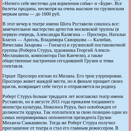
«Ничего себе местечко для кормления собак» и «Буря». Все
билеты проданы, несмотря на очень высокие по грузинским
меркам цены — до 1600 руб.
В этот вечер в театре имени Шота Руставели сошлось все:
замечательное мастерство артистов московской труппы (в
первую очередь, Александра Калягина — Просперо, Натальи
Благих — Ариэль, Владимира Скворцова — Калибан,
Вячеслава Захарова — Гонзаго) и грузинской постановочной
группы (Роберта Стуруа, художника Георгий Алекси-
Месхишвили, композитора Гии Канчели), а также
общественные настроения сегодняшней Грузии и темы
спектакля.
Герцог Просперо изгнан из Милана. Его трон узурпирован.
Просперо живет жаждой мести, но в финале прощает своих
врагов, возвращает себе титул и отправляется на родину.
Роберт Стуруа больше тридцати лет возглавлял театр имени
Руставели, но в августе 2011 года приказом тогдашнего
министра культуры, Николоса Руруа, был освобожден от
должности худрука. Так поплатился за свою позицию один из
самых непримиримых оппонентов президента Грузии
Михаила Саакашвили. Тогда же Роберт Стуруа получил
приглашение от театра и стал его главным режиссером. В