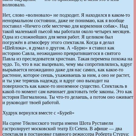
волновало.
Нет, слово «волновало» не подходит. Я находился в каком-то
ненормальном состоянии, даже не понимаю, как я вообще
поставил «Ничего себе местечко для кормления собак». Над
такой маленькой пьесой мы работали около четырех месяцев.
Одна из сложнейших для меня работ. Я целиком был
погружён в атмосферу этого спектакля. Когда я делал
«Шейлока», я думал о другом. А «Бурю» я ставил как
историю Савла, неожиданно превратившегося в святого
Павла из преследователя христиан. Такая перемена похожа на
чудо. То, что в нас вызревало, чему мы сопротивлялись, вдруг
вырывается неожиданно даже для нас самих, как какое-то
растение, которое сеешь, ухаживаешь за ним, а оно не растет,
и ты уже теряешь надежду, и вдруг оно выходит на
поверхность как какое-то иноземное существо. Спектакль в
какой-то момент сам начинает диктовать тебе законы. Это как
история Пигмалиона. Ты что-то делаешь, а потом оно оживает
и руководит твоей работой.
Худрук вернулся вместе с «Бурей»
На сцене Тбилисского театра имени Шота Руставели
гастролирует московский театр Et Сetera. В афише — два
спектакля в постановке главного режиссера Роберта Стуруа: