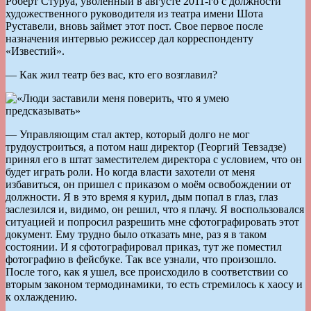
Роберт Стуруа, уволенный в августе 2011-го с должности
художественного руководителя из театра имени Шота
Руставели, вновь займет этот пост. Свое первое после
назначения интервью режиссер дал корреспонденту
«Известий».
— Как жил театр без вас, кто его возглавил?
— Управляющим стал актер, который долго не мог
трудоустроиться, а потом наш директор (Георгий Тевзадзе)
принял его в штат заместителем директора с условием, что он
будет играть роли. Но когда власти захотели от меня
избавиться, он пришел с приказом о моём освобождении от
должности. Я в это время я курил, дым попал в глаз, глаз
заслезился и, видимо, он решил, что я плачу. Я воспользовался
ситуацией и попросил разрешить мне сфотографировать этот
документ. Ему трудно было отказать мне, раз я в таком
состоянии. И я сфотографировал приказ, тут же поместил
фотографию в фейсбуке. Так все узнали, что произошло.
После того, как я ушел, все происходило в соответствии со
вторым законом термодинамики, то есть стремилось к хаосу и
к охлаждению.