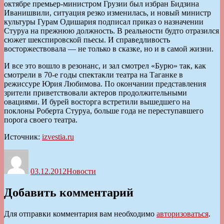
октябре премьер-министром Грузии был избран Бидзина
Иванишвили, ситуация резко изменилась, и новый министр
культуры Гурам Одишария подписал приказ о назначении
Стуруа на прежнюю должность. В реальности будто отразился
сюжет шекспировской пьесы. И справедливость
восторжествовала — не только в сказке, но и в самой жизни.
И все это вошло в резонанс, и зал смотрел «Бурю» так, как
смотрели в 70-е годы спектакли театра на Таганке в
режиссуре Юрия Любимова. По окончании представления
зрители приветствовали актеров продолжительными
овациями. И бурей восторга встретили вышедшего на
поклоны Роберта Стуруа, больше года не переступавшего
порога своего театра.
Источник:
izvestia.ru
Автор
Опубликовано
Рубрики
03.12.2012
Новости
Добавить комментарий
Для отправки комментария вам необходимо
авторизоваться
.