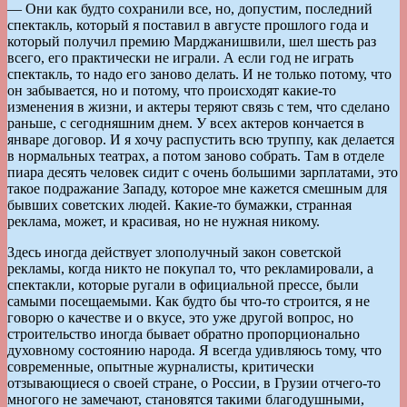
— Они как будто сохранили все, но, допустим, последний
спектакль, который я поставил в августе прошлого года и
который получил премию Марджанишвили, шел шесть раз
всего, его практически не играли. А если год не играть
спектакль, то надо его заново делать. И не только потому, что
он забывается, но и потому, что происходят какие-то
изменения в жизни, и актеры теряют связь с тем, что сделано
раньше, с сегодняшним днем. У всех актеров кончается в
январе договор. И я хочу распустить всю труппу, как делается
в нормальных театрах, а потом заново собрать. Там в отделе
пиара десять человек сидит с очень большими зарплатами, это
такое подражание Западу, которое мне кажется смешным для
бывших советских людей. Какие-то бумажки, странная
реклама, может, и красивая, но не нужная никому.
Здесь иногда действует злополучный закон советской
рекламы, когда никто не покупал то, что рекламировали, а
спектакли, которые ругали в официальной прессе, были
самыми посещаемыми. Как будто бы что-то строится, я не
говорю о качестве и о вкусе, это уже другой вопрос, но
строительство иногда бывает обратно пропорционально
духовному состоянию народа. Я всегда удивляюсь тому, что
современные, опытные журналисты, критически
отзывающиеся о своей стране, о России, в Грузии отчего-то
многого не замечают, становятся такими благодушными,