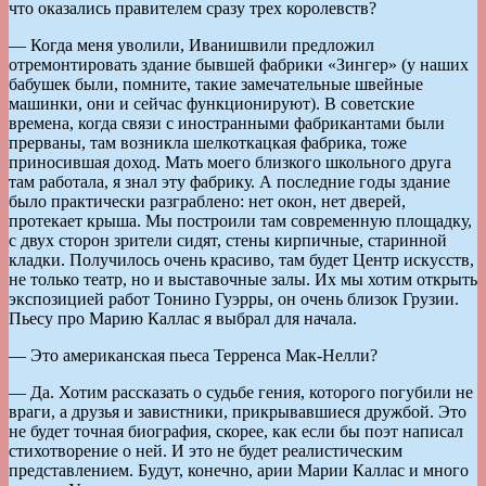
что оказались правителем сразу трех королевств?
— Когда меня уволили, Иванишвили предложил
отремонтировать здание бывшей фабрики «Зингер» (у наших
бабушек были, помните, такие замечательные швейные
машинки, они и сейчас функционируют). В советские
времена, когда связи с иностранными фабрикантами были
прерваны, там возникла шелкоткацкая фабрика, тоже
приносившая доход. Мать моего близкого школьного друга
там работала, я знал эту фабрику. А последние годы здание
было практически разграблено: нет окон, нет дверей,
протекает крыша. Мы построили там современную площадку,
с двух сторон зрители сидят, стены кирпичные, старинной
кладки. Получилось очень красиво, там будет Центр искусств,
не только театр, но и выставочные залы. Их мы хотим открыть
экспозицией работ Тонино Гуэрры, он очень близок Грузии.
Пьесу про Марию Каллас я выбрал для начала.
— Это американская пьеса Терренса Мак-Нелли?
— Да. Хотим рассказать о судьбе гения, которого погубили не
враги, а друзья и завистники, прикрывавшиеся дружбой. Это
не будет точная биография, скорее, как если бы поэт написал
стихотворение о ней. И это не будет реалистическим
представлением. Будут, конечно, арии Марии Каллас и много