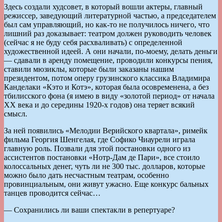
Здесь создали худсовет, в который вошли актеры, главный
режиссер, заведующий литературной частью, а председателем
был сам управляющий, но как-то не получилось ничего, что
лишний раз доказывает: театром должен руководить человек
(сейчас я не буду себя расхваливать) с определенной
художественной идеей. А они начали, по-моему, делать деньги
— сдавали в аренду помещение, проводили конкурсы пения,
ставили мюзиклы, которые были заказаны нашим
президентом, потом оперу грузинского классика Владимира
Канделаки «Кэто и Котэ», которая была осовременена, а без
тбилисского фона (я имею в виду «золотой период» от начала
ХХ века и до середины 1920-х годов) она теряет всякий
смысл.
За ней появились «Мелодии Верийского квартала», римейк
фильма Георгия Шенгелая, где Софико Чиаурели играла
главную роль. Позвали для этой постановки одного из
ассистентов постановки «Нотр-Дам де Пари», все стоило
колоссальных денег, чуть ли не 300 тыс. долларов, которые
можно было дать несчастным театрам, особенно
провинциальным, они живут ужасно. Еще конкурс бальных
танцев проводится сейчас…
— Сохранились ли ваши спектакли в репертуаре?