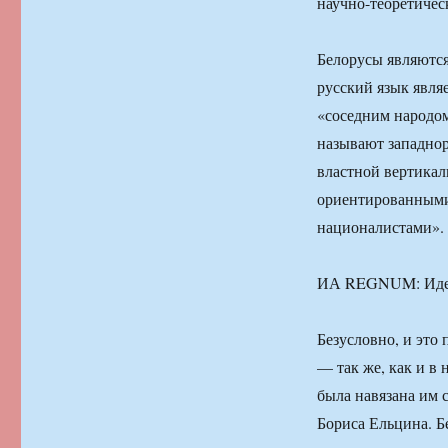
научно-теоретичес
Белорусы являются 
русский язык явля
«соседним народом
называют западнор
властной вертикал
ориентированными
националистами».
ИА REGNUM: Идеи
Безусловно, и это
— так же, как и в
была навязана им 
Бориса Ельцина. Б