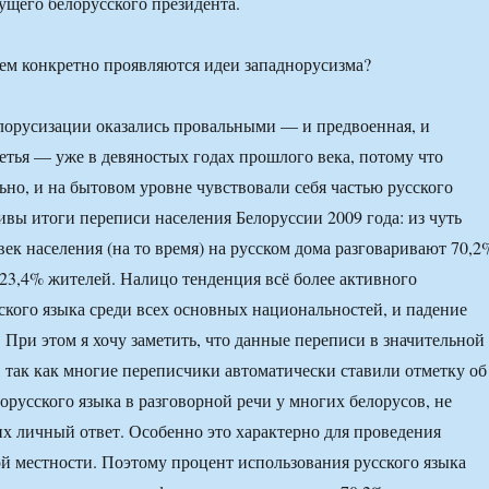
ущего белорусского президента.
 конкретно проявляются идеи западнорусизма?
лорусизации оказались провальными — и предвоенная, и
ретья — уже в девяностых годах прошлого века, потому что
ьно, и на бытовом уровне чувствовали себя частью русского
ивы итоги переписи населения Белоруссии 2009 года: из чуть
век населения (на то время) на русском дома разговаривают 70,2
23,4% жителей. Налицо тенденция всё более активного
ского языка среди всех основных национальностей, и падение
 При этом я хочу заметить, что данные переписи в значительной
 так как многие переписчики автоматически ставили отметку об
орусского языка в разговорной речи у многих белорусов, не
их личный ответ. Особенно это характерно для проведения
ой местности. Поэтому процент использования русского языка