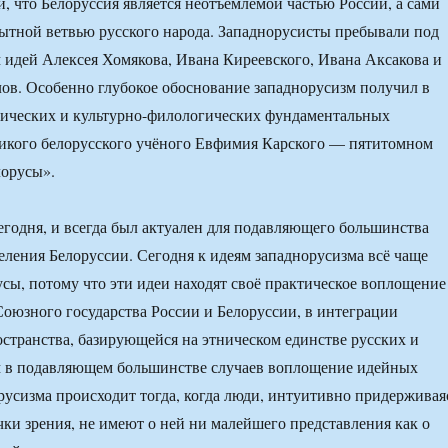
и, что Белоруссия является неотъемлемой частью России, а сами
тной ветвью русского народа. Западнорусисты пребывали под
идей Алексея Хомякова, Ивана Киреевского, Ивана Аксакова и
ов. Особенно глубокое обоснование западнорусизм получил в
фических и культурно-филологических фундаментальных
ликого белорусского учёного Евфимия Карского — пятитомном
лорусы».
егодня, и всегда был актуален для подавляющего большинства
еления Белоруссии. Сегодня к идеям западнорусизма всё чаще
сы, потому что эти идеи находят своё практическое воплощение
Союзного государства России и Белоруссии, в интеграции
остранства, базирующейся на этническом единстве русских и
м в подавляющем большинстве случаев воплощение идейных
русизма происходит тогда, когда люди, интуитивно придерживая
чки зрения, не имеют о ней ни малейшего представления как о