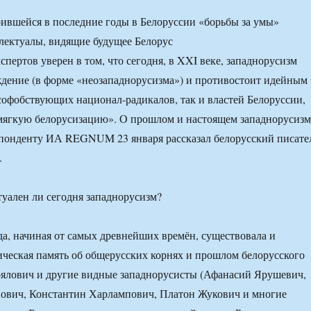
рившейся в последние годы в Белоруссии «борьбы за умы»
лектуалы, видящие будущее Белорус
спертов уверен в том, что сегодня, в XXI веке, западнорусизм
дение (в форме «неозападнорусизма») и противостоит идейным
софобствующих национал-радикалов, так и властей Белоруссии,
мягкую белорусизацию». О прошлом и настоящем западнорусизм
спонденту ИА REGNUM 23 января рассказал белорусский писате
.
лен ли сегодня западнорусизм?
да, начиная от самых древнейших времён, существовала и
ическая память об общерусских корнях и прошлом белорусского
оялович и другие видные западнорусисты (Афанасий Ярушевич,
ович, Константин Харлампович, Платон Жукович и многие