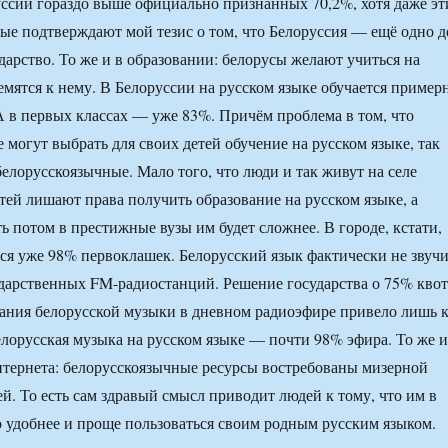
ссии гораздо выше официально признанных 70,2%, хотя даже эт
е подтверждают мой тезис о том, что Белоруссия — ещё одно д
дарство. То же и в образовании: белорусы желают учиться на
ремятся к нему. В Белоруссии на русском языке обучается пример
 в первых классах — уже 83%. Причём проблема в том, что
 могут выбрать для своих детей обучение на русском языке, так
елорусскоязычные. Мало того, что люди и так живут на селе
етей лишают права получить образование на русском языке, а
ь потом в престижные вузы им будет сложнее. В городе, кстати,
тся уже 98% первоклашек. Белорусский язык фактически не звуч
ударственных FM-радиостанций. Решение государства о 75% квот
чания белорусской музыки в дневном радиоэфире привело лишь 
белорусская музыка на русском языке — почти 98% эфира. То же и
тернета: белорусскоязычные ресурсы востребованы мизерной
й. То есть сам здравый смысл приводит людей к тому, что им в
о удобнее и проще пользоваться своим родным русским языком.