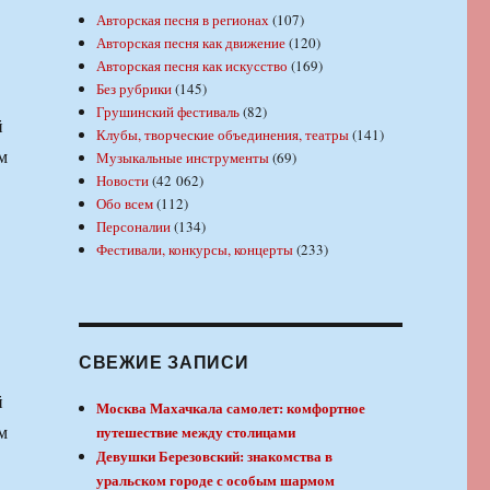
Авторская песня в регионах
(107)
Авторская песня как движение
(120)
Авторская песня как искусство
(169)
Без рубрики
(145)
Грушинский фестиваль
(82)
й
Клубы, творческие объединения, театры
(141)
м
Музыкальные инструменты
(69)
Новости
(42 062)
Обо всем
(112)
Персоналии
(134)
Фестивали, конкурсы, концерты
(233)
СВЕЖИЕ ЗАПИСИ
й
Москва Махачкала самолет: комфортное
м
путешествие между столицами
Девушки Березовский: знакомства в
уральском городе с особым шармом