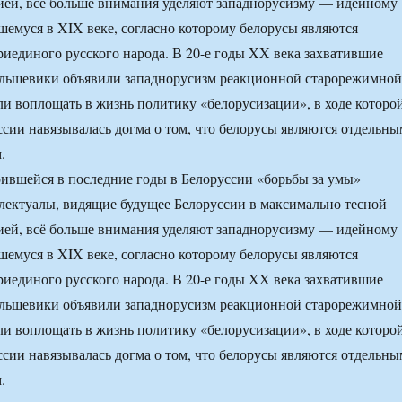
ией, всё больше внимания уделяют западнорусизму — идейному
емуся в XIX веке, согласно которому белорусы являются
риединого русского народа. В 20-е годы XX века захватившие
большевики объявили западнорусизм реакционной старорежимной
ли воплощать в жизнь политику «белорусизации», в ходе которо
сии навязывалась догма о том, что белорусы являются отдельны
.
рившейся в последние годы в Белоруссии «борьбы за умы»
лектуалы, видящие будущее Белоруссии в максимально тесной
ией, всё больше внимания уделяют западнорусизму — идейному
емуся в XIX веке, согласно которому белорусы являются
риединого русского народа. В 20-е годы XX века захватившие
большевики объявили западнорусизм реакционной старорежимной
ли воплощать в жизнь политику «белорусизации», в ходе которо
сии навязывалась догма о том, что белорусы являются отдельны
.