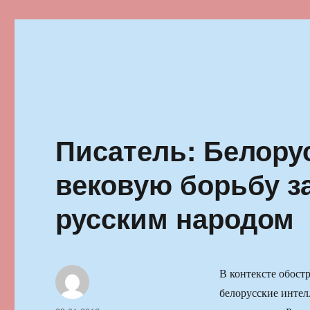
Ильменский фестиваль автор
Писатель: Белор
вековую борьбу з
русским народом
В контексте обост
белорусские интел