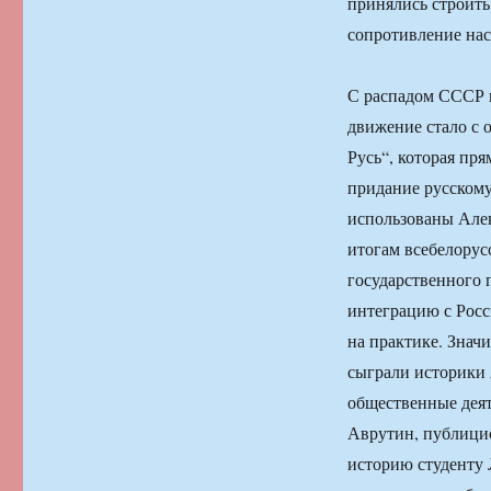
принялись строить 
сопротивление нас
С распадом СССР н
движение стало с 
Русь“, которая пря
придание русскому
использованы Алек
итогам всебелорус
государственного 
интеграцию с Росс
на практике. Знач
сыграли историки 
общественные деят
Аврутин, публици
историю студенту 