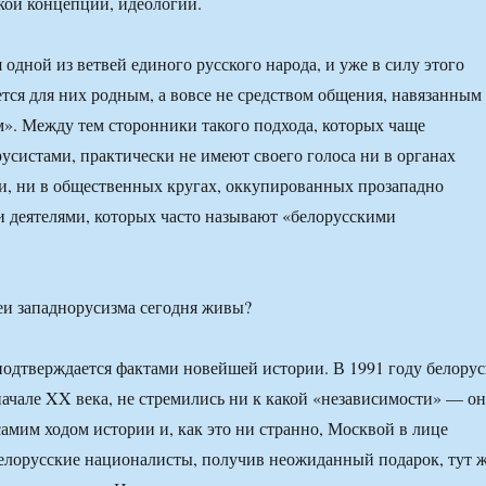
кой концепции, идеологии.
одной из ветвей единого русского народа, и уже в силу этого
ется для них родным, а вовсе не средством общения, навязанным
». Между тем сторонники такого подхода, которых чаще
усистами, практически не имеют своего голоса ни в органах
и, ни в общественных кругах, оккупированных прозападно
 деятелями, которых часто называют «белорусскими
 западнорусизма сегодня живы?
 подтверждается фактами новейшей истории. В 1991 году белору
 начале XX века, не стремились ни к какой «независимости» — он
самим ходом истории и, как это ни странно, Москвой в лице
елорусские националисты, получив неожиданный подарок, тут 