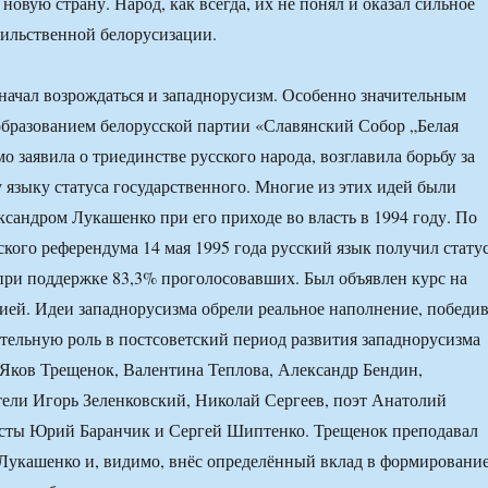
новую страну. Народ, как всегда, их не понял и оказал сильное
ильственной белорусизации.
ачал возрождаться и западнорусизм. Особенно значительным
образованием белорусской партии «Славянский Собор „Белая
мо заявила о триединстве русского народа, возглавила борьбу за
 языку статуса государственного. Многие из этих идей были
сандром Лукашенко при его приходе во власть в 1994 году. По
ского референдума 14 мая 1995 года русский язык получил стату
при поддержке 83,3% проголосовавших. Был объявлен курс на
ией. Идеи западнорусизма обрели реальное наполнение, победи
ительную роль в постсоветский период развития западнорусизма
Яков Трещенок, Валентина Теплова, Александр Бендин,
ели Игорь Зеленковский, Николай Сергеев, поэт Анатолий
сты Юрий Баранчик и Сергей Шиптенко. Трещенок преподавал
Лукашенко и, видимо, внёс определённый вклад в формировани