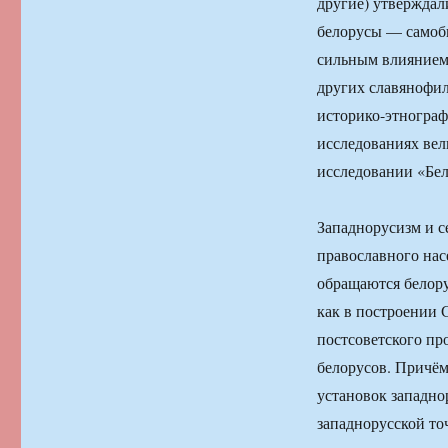
другие) утверждал
белорусы — самобы
сильным влиянием 
других славянофил
историко-этногра
исследованиях ве
исследовании «Бе
Западнорусизм и с
православного нас
обращаются белору
как в построении 
постсоветского пр
белорусов. Причё
установок западно
западнорусской то