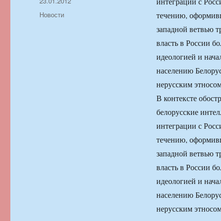
Автор
Опубликовано
23.01.2012
интеграции с Росс
Рубрики
Новости
течению, оформивш
западной ветвью т
власть в России 
идеологией и нача
населению Белорус
нерусским этносом
В контексте обост
белорусские интел
интеграции с Росс
течению, оформивш
западной ветвью т
власть в России 
идеологией и нача
населению Белорус
нерусским этносом