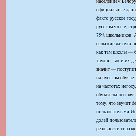
населением Белору
официальные данны
факто русское госу
русском языке, ст
75% школьников. А
сельские жители не
как там школы — б
трудно, так и их д
значит — поступит
на русском обучае
на частотах негос
обязательного зву
тому, что звучит 
пользователями Ин
долей пользователе
реальности горазд