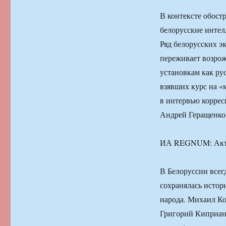
В контексте обост
белорусские интел
Ряд белорусских эк
переживает возрож
установкам как ру
взявших курс на «
в интервью корре
Андрей Геращенко
ИА REGNUM: Актуа
В Белоруссии всег
сохранялась истор
народа. Михаил К
Григорий Киприан