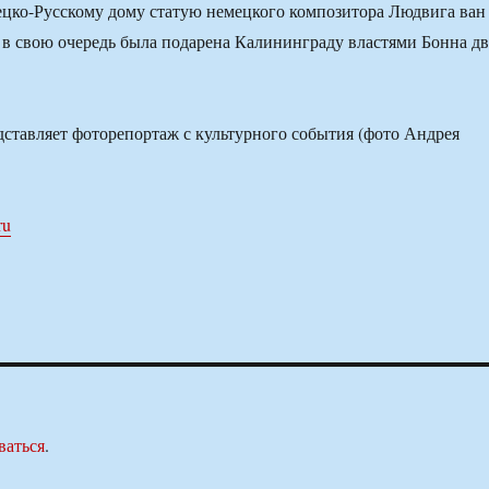
ецко-Русскому дому статую немецкого композитора Людвига ван
я в свою очередь была подарена Калининграду властями Бонна дв
авляет фоторепортаж с культурного события (фото Андрея
ru
ваться
.