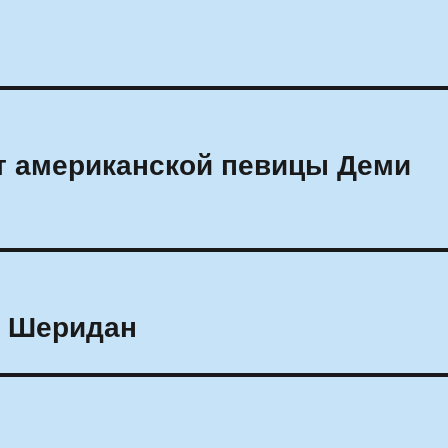
т американской певицы Деми
и Шеридан