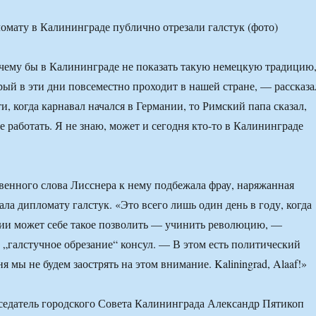
чему бы в Калининграде не показать такую немецкую традицию
орый в эти дни повсеместно проходит в нашей стране, — рассказа
, когда карнавал начался в Германии, то Римский папа сказал,
е работать. Я не знаю, может и сегодня кто-то в Калининграде
венного слова Лисснера к нему подбежала фрау, наряжанная
ала дипломату галстук. «Это всего лишь один день в году, когда
ии может себе такое позволить — учинить революцию, —
„галстучное обрезание“ консул. — В этом есть политический
ня мы не будем заострять на этом внимание. Kaliningrad, Alaaf!»
седатель городского Совета Калининграда Александр Пятикоп