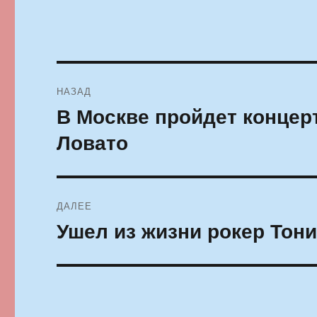
Навигация
НАЗАД
по
В Москве пройдет концер
Предыдущая
запись:
записям
Ловато
ДАЛЕЕ
Ушел из жизни рокер Тон
Следующая
запись: