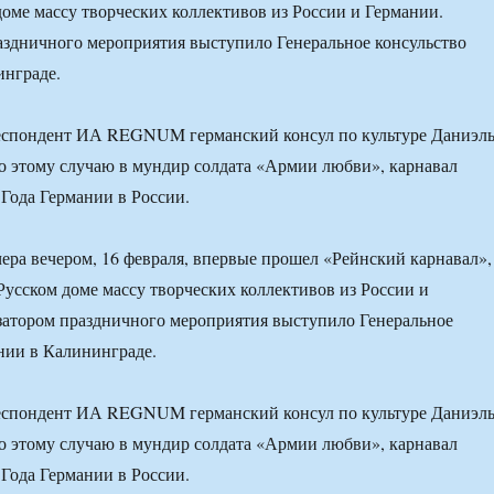
оме массу творческих коллективов из России и Германии.
здничного мероприятия выступило Генеральное консульство
инграде.
еспондент ИА REGNUM германский консул по культуре Даниэл
о этому случаю в мундир солдата «Армии любви», карнавал
 Года Германии в России.
ера вечером, 16 февраля, впервые прошел «Рейнский карнавал»,
Русском доме массу творческих коллективов из России и
затором праздничного мероприятия выступило Генеральное
нии в Калининграде.
еспондент ИА REGNUM германский консул по культуре Даниэл
о этому случаю в мундир солдата «Армии любви», карнавал
 Года Германии в России.