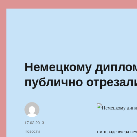
Ильменский фестиваль автор
Немецкому диплом
публично отрезали
Автор
Опубликовано
17.02.2013
Рубрики
Новости
нинграде вчера ве