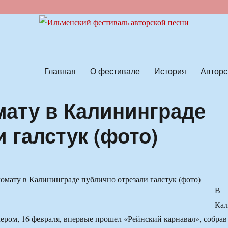
ской песни
Главная
О фестивале
История
Авторс
ату в Калининграде
 галстук (фото)
В
Ка
чером, 16 февраля, впервые прошел «Рейнский карнавал», собрав