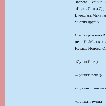
Зверева, Ксению Б
«Klee», Ивана Дор
Вячеслава Манучар
многих других.
Сама церемония Ru
песней «Москва», 
Наташа Ионова. О
«Лучший старт» 
«Лучший певец» 
«Лучшая певица»
«Лучшая группа» 