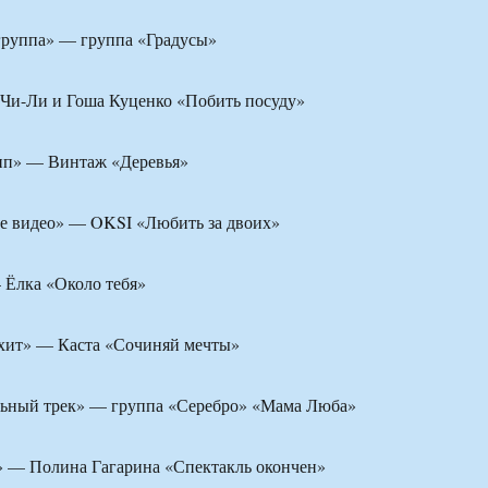
группа» — группа «Градусы»
Чи-Ли и Гоша Куценко «Побить посуду»
ип» — Винтаж «Деревья»
ое видео» — OKSI «Любить за двоих»
 Ёлка «Около тебя»
хит» — Каста «Сочиняй мечты»
ьный трек» — группа «Серебро» «Мама Люба»
 — Полина Гагарина «Спектакль окончен»