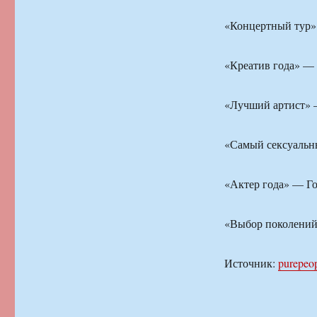
«Концертный тур
«Креатив года» —
«Лучший артист» 
«Самый сексуальн
«Актер года» — Г
«Выбор поколени
Источник:
purepeop