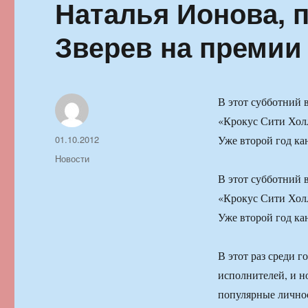
Наталья Ионова, 
Зверев на премии
В этот субботний 
«Крокус Сити Холл
Автор
Опубликовано
01.10.2012
Уже второй год ка
Рубрики
Новости
В этот субботний 
«Крокус Сити Холл
Уже второй год ка
В этот раз среди 
исполнителей, и н
популярные личнос