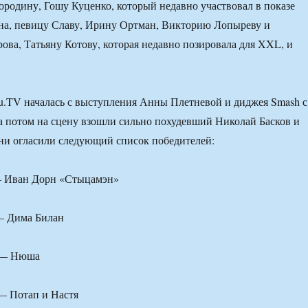
ородину, Гошу Куценко, который недавно участвовал в показе
на, певицу Славу, Ирину Ортман, Викторию Лопыреву и
ова, Татьяну Котову, которая недавно позировала для XXL, и
.TV началась с выступления Анны Плетневой и диджея Smash с
а потом на сцену взошли сильно похудевший Николай Басков и
ни огласили следующий список победителей:
— Иван Дорн «Стыцамэн»
— Дима Билан
 — Нюша
— Потап и Настя