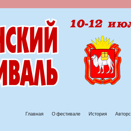
ской песни
Главная
О фестивале
История
Авторс