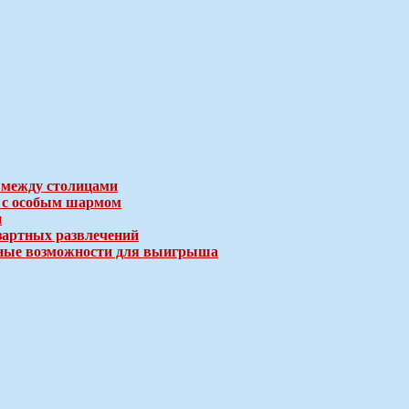
 между столицами
е с особым шармом
и
зартных развлечений
ичные возможности для выигрыша