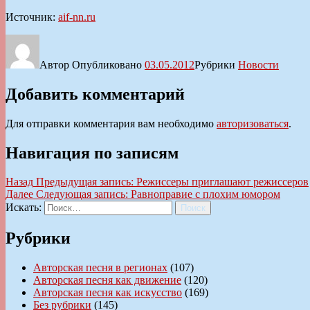
Источник:
aif-nn.ru
Автор
Опубликовано
03.05.2012
Рубрики
Новости
Добавить комментарий
Для отправки комментария вам необходимо
авторизоваться
.
Навигация по записям
Назад
Предыдущая запись:
Режиссеры приглашают режиссеров
Далее
Следующая запись:
Равноправие с плохим юмором
Искать:
Поиск
Рубрики
Авторская песня в регионах
(107)
Авторская песня как движение
(120)
Авторская песня как искусство
(169)
Без рубрики
(145)