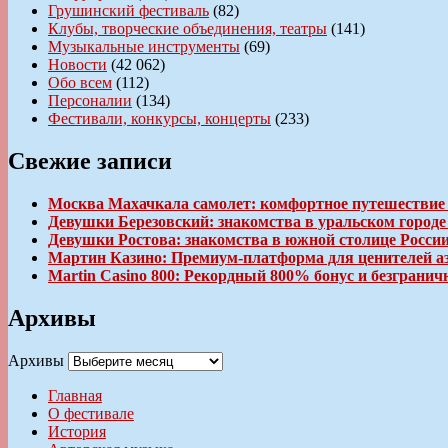
Грушинский фестиваль
(82)
Клубы, творческие объединения, театры
(141)
Музыкальные инструменты
(69)
Новости
(42 062)
Обо всем
(112)
Персоналии
(134)
Фестивали, конкурсы, концерты
(233)
Свежие записи
Москва Махачкала самолет: комфортное путешествие
Девушки Березовский: знакомства в уральском город
Девушки Ростова: знакомства в южной столице Росси
Мартин Казино: Премиум-платформа для ценителей а
Martin Casino 800: Рекордный 800% бонус и безгран
Архивы
Архивы
Главная
О фестивале
История