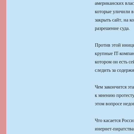
американских влас
которые уличили в
закрыть сайт, на к
разрешение суда.
Против этой иници
крупные IT-компан
котором он есть с
следить за содерж
Чем закончится эт
к мнению протесту
этом вопросе недо
Что касается Росс
инернет-пиратства 