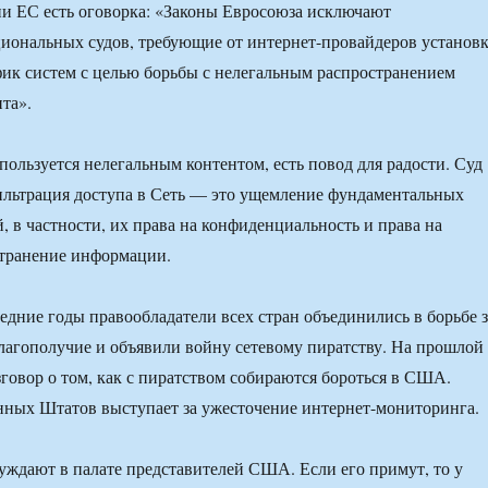
и ЕС есть оговорка: «Законы Евросоюза исключают
иональных судов, требующие от интернет-провайдеров установ
ик систем с целью борьбы с нелегальным распространением
та».
 пользуется нелегальным контентом, есть повод для радости. Суд
ильтрация доступа в Сеть — это ущемление фундаментальных
, в частности, их права на конфиденциальность и права на
странение информации.
ледние годы правообладатели всех стран объединились в борьбе з
лагополучие и объявили войну сетевому пиратству. На прошлой
зговор о том, как с пиратством собираются бороться в США.
нных Штатов выступает за ужесточение интернет-мониторинга.
уждают в палате представителей США. Если его примут, то у