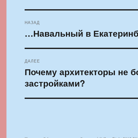
Навигация
НАЗАД
по
…Навальный в Екатеринб
Предыдущая
запись:
записям
ДАЛЕЕ
Почему архитекторы не 
Следующая
запись:
застройками?