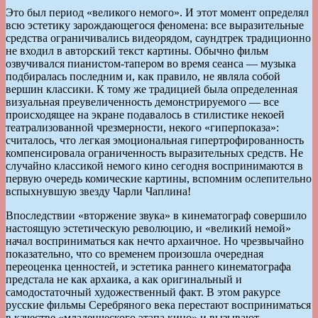
Это был период «великого немого». И этот момент определял
всю эстетику зарождающегося феномена: все выразительные
средства ограничивались видеорядом, саундтрек традиционно
не входил в авторский текст картины. Обычно фильм
озвучивался пианистом-тапером во время сеанса — музыка
подбиралась последним и, как правило, не являла собой
вершин классики. К тому же традицией была определенная
визуальная преувеличенность демонстрируемого — все
происходящее на экране подавалось в стилистике некоей
театрализованной чрезмерности, некого «гиперпоказа»:
считалось, что легкая эмоциональная гипертрофированность
компенсировала ограниченность выразительных средств. Не
случайно классикой немого кино сегодня воспринимаются в
первую очередь комические картины, вспомним ослепительно
вспыхнувшую звезду Чарли Чаплина!
Впоследствии «вторжение звука» в кинематограф совершило
настоящую эстетическую революцию, и «великий немой»
начал восприниматься как нечто архаичное. Но чрезвычайно
показательно, что со временем произошла очередная
переоценка ценностей, и эстетика раннего кинематографа
предстала не как архаика, а как оригинальный и
самодостаточный художественный факт. В этом ракурсе
русские фильмы Серебряного века перестают восприниматься
в качестве «младенческого этапа кино» и вызывают