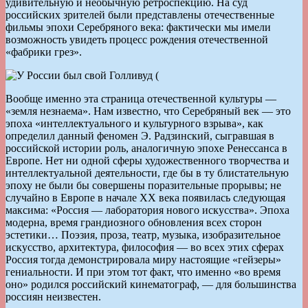
удивительную и необычную ретроспекцию. На суд
российских зрителей были представлены отечественные
фильмы эпохи Серебряного века: фактически мы имели
возможность увидеть процесс рождения отечественной
«фабрики грез».
Вообще именно эта страница отечественной культуры —
«земля незнаема». Нам известно, что Серебряный век — это
эпоха «интеллектуального и культурного взрыва», как
определил данный феномен Э. Радзинский, сыгравшая в
российской истории роль, аналогичную эпохе Ренессанса в
Европе. Нет ни одной сферы художественного творчества и
интеллектуальной деятельности, где бы в ту блистательную
эпоху не были бы совершены поразительные прорывы; не
случайно в Европе в начале ХХ века появилась следующая
максима: «Россия — лаборатория нового искусства». Эпоха
модерна, время грандиозного обновления всех сторон
эстетики… Поэзия, проза, театр, музыка, изобразительное
искусство, архитектура, философия — во всех этих сферах
Россия тогда демонстрировала миру настоящие «гейзеры»
гениальности. И при этом тот факт, что именно «во время
оно» родился российский кинематограф, — для большинства
россиян неизвестен.