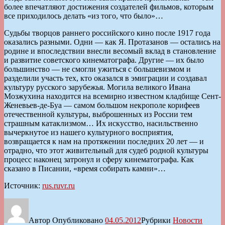
более впечатляют достижения создателей фильмов, которым
все приходилось делать «из того, что было»…
Судьбы творцов раннего российского кино после 1917 года
оказались разными. Одни — как Я. Протазанов — остались на
родине и впоследствии внесли весомый вклад в становление
и развитие советского кинематографа. Другие — их было
большинство — не смогли ужиться с большевизмом и
разделили участь тех, кто оказался в эмиграции и создавал
культуру русского зарубежья. Могила великого Ивана
Мозжухина находится на всемирно известном кладбище Сент-
Женевьев-де-Буа — самом большом некрополе корифеев
отечественной культуры, выброшенных из России тем
страшным катаклизмом… Их искусство, насильственно
вычеркнутое из нашего культурного восприятия,
возвращается к нам на протяжении последних 20 лет — и
отрадно, что этот живительный для судеб родной культуры
процесс наконец затронул и сферу кинематографа. Как
сказано в Писании, «время собирать камни»…
Источник:
rus.ruvr.ru
Автор
Опубликовано
04.05.2012
Рубрики
Новости