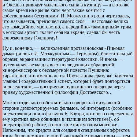
и Оксана приводят маленького сына в кузницу — а в это же
самое время на крыше хаты черт также возится с
собственными бесенятами! И. Мозжухин в роли черта здесь,
что называется, превзошел самого себя — настолько велико
его комедийное мастерство, а пародийно-«вампирный» грим,
в котором артист являет себя на экране, сделал бы честь
современному Голливуду!
Ну и, конечно, — великолепная протазановская «Пиковая
дама» (вновь с И. Мозжухиным — Германом), блистательный
образец экранизации литературной классики. И вновь —
путеводная звезда для всех последующих обращений
кинорежиссеров к бессмертной повести Пушкина:
характерно, что именно лента Протазанова сразу же наметила
главный содержательный аспект, который будет повторяться
впоследствии, — восприятие пушкинского шедевра через
призму художественной философии Достоевского…
Можно отдельно и обстоятельно говорить о визуальной
стороне демонстрируемых фильмов, об интерьерах (особенно
впечатляющи они в фильмах Е. Бауэра, которого современная
ему критика даже обвиняла в излишнем эстетизме!), об
операторской работе, о поистине виртуозном монтаже.
Напомним, что средств для создания специальных эффектов
тогда было немного, и они были крайне примитивны — тем