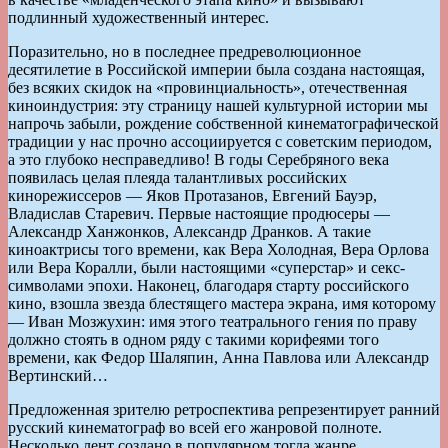
подлинный художественный интерес.
Поразительно, но в последнее предреволюционное
десятилетие в Российской империи была создана настоящая,
без всяких скидок на «провинциальность», отечественная
киноиндустрия: эту страницу нашей культурной истории мы
напрочь забыли, рождение собственной кинематографической
традиции у нас прочно ассоциируется с советским периодом,
а это глубоко несправедливо! В годы Серебряного века
появилась целая плеяда талантливых российских
кинорежиссеров — Яков Протазанов, Евгений Бауэр,
Владислав Старевич. Первые настоящие продюсеры —
Александр Ханжонков, Александр Дранков. А такие
киноактрисы того времени, как Вера Холодная, Вера Орлова
или Вера Коралли, были настоящими «суперстар» и секс-
символами эпохи. Наконец, благодаря старту российского
кино, взошла звезда блестящего мастера экрана, имя которому
— Иван Мозжухин: имя этого театрального гения по праву
должно стоять в одном ряду с такими корифеями того
времени, как Федор Шаляпин, Анна Павлова или Александр
Вертинский…
Предложенная зрителю ретроспектива репрезентирует ранний
русский кинематограф во всей его жанровой полноте.
Несколько лент создано в популярном тогда жанре