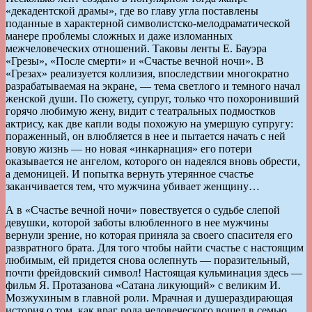
«декадентской драмы», где во главу угла поставлены
поданные в характерной символистско-мелодраматической
манере проблемы сложных и даже изломанных
межчеловеческих отношений. Таковы ленты Е. Бауэра
«Грезы», «После смерти» и «Счастье вечной ночи». В
«Грезах» реализуется коллизия, впоследствии многократно
разрабатываемая на экране, — тема светлого и темного начал
женской души. По сюжету, супруг, только что похоронивший
горячо любимую жену, видит с театральных подмостков
актрису, как две капли воды похожую на умершую супругу:
пораженный, он влюбляется в нее и пытается начать с ней
новую жизнь — но новая «инкарнация» его потери
оказывается не ангелом, которого он надеялся вновь обрести,
а демоницей. И попытка вернуть утерянное счастье
заканчивается тем, что мужчина убивает женщину…
А в «Счастье вечной ночи» повествуется о судьбе слепой
девушки, которой заботы влюбленного в нее мужчины
вернули зрение, но которая приняла за своего спасителя его
развратного брата. Для того чтобы найти счастье с настоящим
любимым, ей придется снова ослепнуть — поразительный,
почти фрейдовский символ! Настоящая кульминация здесь —
фильм Я. Протазанова «Сатана ликующий» с великим И.
Мозжухиным в главной роли. Мрачная и душераздирающая
история о том, как враг рода человеческого вошел в семью