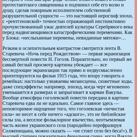
протестантского священника и подчинил себе его волю и
душу, сделав покорным исполнителем собственной
разрушительной сущности — это настоящий иероглиф эпохи,
с «рентгеновской» точностью отражающий инстинктивно
прочувствованный ужас деятелей культуры Серебряного века
перед надвигающимися катастрофическими переменами. Как
у Блока: «неслыханные перемены, невиданные мятежи»…
Резким и ослепительным контрастом смотрится лента В.
Старевича «Ночь перед Рождеством» — первая экранизация
бессмертной повести Н. Гоголя. Поразительно, но первый же
самый беглый просмотр картины убеждает — все
последующие экранизации так прямо и недвусмысленно
ориентируются на фильм 1915 года, что впору говорить о
ремейках: настолько узнаваемы мизансцены, сюжетные ходы,
даже спецэффекты: например, эпизод, когда черт мгновенно
уменьшается в размерах и запрыгивает в карман Вакулы.
Вообще атмосфера гоголевской повести передана в картине
Старевича едва ли не идеально. Самое главное здесь —
неповторимое ощущение того, что гоголевская «нечистая
сила» не несет в себе ничего «адского», это не библейские
силы зла, а веселое фольклорное язычество, неотъемлемая
часть жизни украинского села (пародийно перефразируя
Солженицына, можно сказать — «не стоит село без беса!»). В
высшей степени показательна финальная сцена, когда Вакула