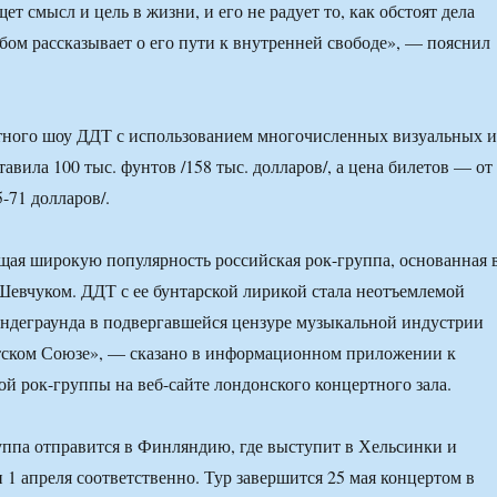
ет смысл и цель в жизни, и его не радует то, как обстоят дела
ьбом рассказывает о его пути к внутренней свободе», — пояснил
тного шоу ДДТ с использованием многочисленных визуальных и
авила 100 тыс. фунтов /158 тыс. долларов/, а цена билетов — от
5-71 долларов/.
ая широкую популярность российская рок-группа, основанная 
евчуком. ДДТ с ее бунтарской лирикой стала неотъемлемой
ндеграунда в подвергавшейся цензуре музыкальной индустрии
етском Союзе», — сказано в информационном приложении к
ой рок-группы на веб-сайте лондонского концертного зала.
ппа отправится в Финляндию, где выступит в Хельсинки и
 1 апреля соответственно. Тур завершится 25 мая концертом в