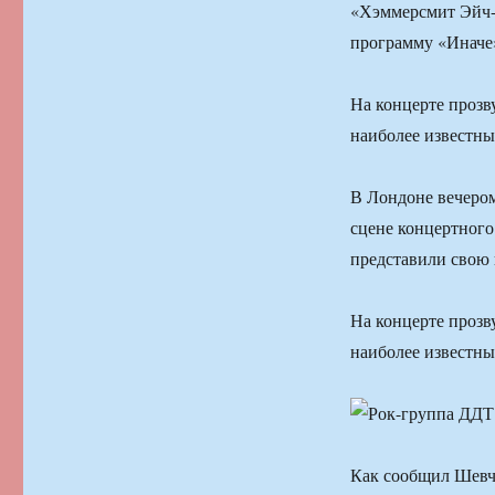
«Хэммерсмит Эйч-
программу «Иначе
На концерте прозв
наиболее известны
В Лондоне вечером
сцене концертног
представили свою
На концерте прозв
наиболее известны
Как сообщил Шевч