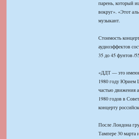
парень, который ищ
вокруг». «Этот ал
музыкант.
Стоимость концер
аудиоэффектов сост
35 до 45 фунтов /5
«ДДТ — это имеющ
1980 году Юрием Ш
частью движения а
1980 годов в Сов
концерту российск
После Лондона гру
Тампере 30 марта и