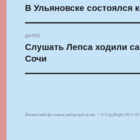
по
В Ульяновске состоялся 
Предыдущая
запись:
записям
ДАЛЕЕ
Слушать Лепса ходили с
Следующая
запись:
Сочи
Ильменский фестиваль авторской песни
© CopyRight 2013-20