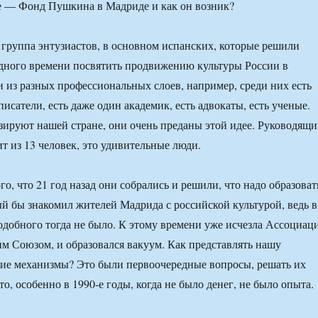
е — Фонд Пушкина в Мадриде и как он возник?
группа энтузиастов, в основном испанских, которые решили
одного времени посвятить продвижению культуры России в
 из разных профессиональных слоев, например, среди них есть
исатели, есть даже один академик, есть адвокаты, есть ученые.
ируют нашей стране, они очень преданы этой идее. Руководящ
т из 13 человек, это удивительные люди.
ого, что 21 год назад они собрались и решили, что надо образоват
ый бы знакомил жителей Мадрида с российской культурой, ведь в
добного тогда не было. К этому времени уже исчезла Ассоциац
м Союзом, и образовался вакуум. Как представлять нашу
акие механизмы? Это были первоочередные вопросы, решать их
о, особенно в 1990-е годы, когда не было денег, не было опыта.