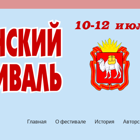
ской песни
Главная
О фестивале
История
Авторс