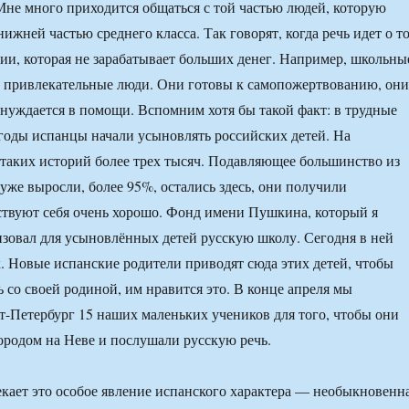
Мне много приходится общаться с той частью людей, которую
ижней частью среднего класса. Так говорят, когда речь идет о т
ии, которая не зарабатывает больших денег. Например, школьны
ь привлекательные люди. Они готовы к самопожертвованию, они
 нуждается в помощи. Вспомним хотя бы такой факт: в трудные
 годы испанцы начали усыновлять российских детей. На
таких историй более трех тысяч. Подавляющее большинство из
 уже выросли, более 95%, остались здесь, они получили
ствуют себя очень хорошо. Фонд имени Пушкина, который я
изовал для усыновлённых детей русскую школу. Сегодня в ней
к. Новые испанские родители приводят сюда этих детей, чтобы
ь со своей родиной, им нравится это. В конце апреля мы
т-Петербург 15 наших маленьких учеников для того, чтобы они
ородом на Неве и послушали русскую речь.
кает это особое явление испанского характера — необыкновенн