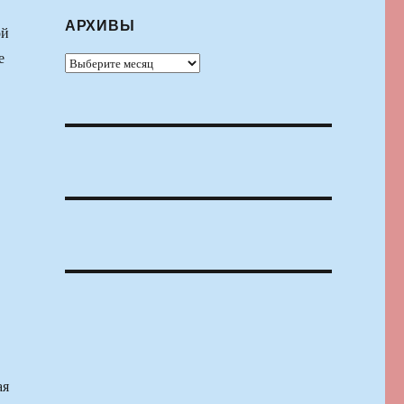
АРХИВЫ
ой
е
Архивы
ая