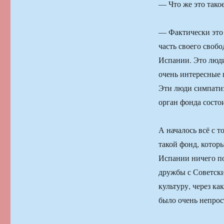
— Что же это тако
— Фактически это 
часть своего своб
Испании. Это люди
очень интересные п
Эти люди симпатиз
орган фонда состои
А началось всё с т
такой фонд, котор
Испании ничего по
дружбы с Советски
культуру, через к
было очень непрост