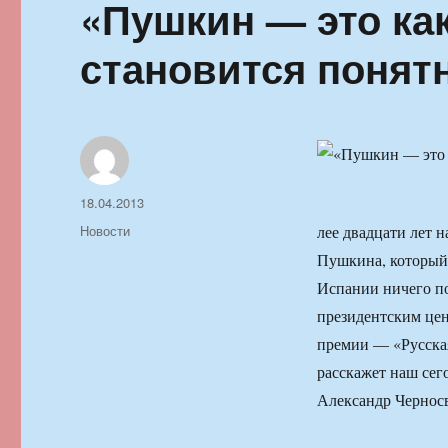
«Пушкин — это как
становится понят
Автор
Опубликовано
18.04.2013
Рубрики
Новости
лее двадцати лет 
Пушкина, который 
Испании ничего по
президентским цен
премии — «Русская
расскажет наш сег
Александр Чернос