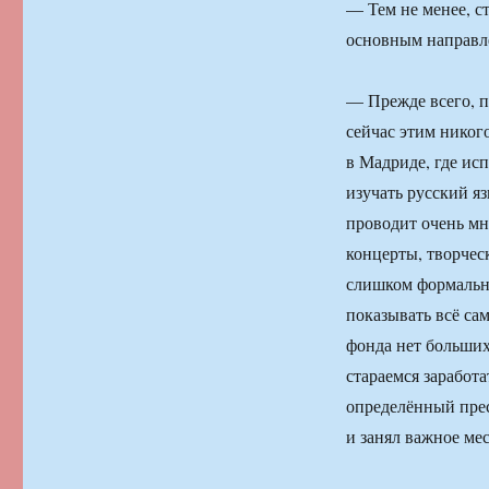
— Тем не менее, с
основным направл
— Прежде всего, п
сейчас этим никого
в Мадриде, где ис
изучать русский яз
проводит очень мн
концерты, творчес
слишком формально
показывать всё сам
фонда нет больших
стараемся заработ
определённый прест
и занял важное ме