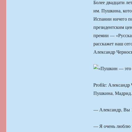
Более двадцати ле
им. Пушкина, кото
Испании ничего по
президентским цен
премии — «Русская
расскажет наш сег
Александр Чернос
Profile: Александ
Пушкина, Мадрид.
— Александр, Вы 1
— Я очень люблю и