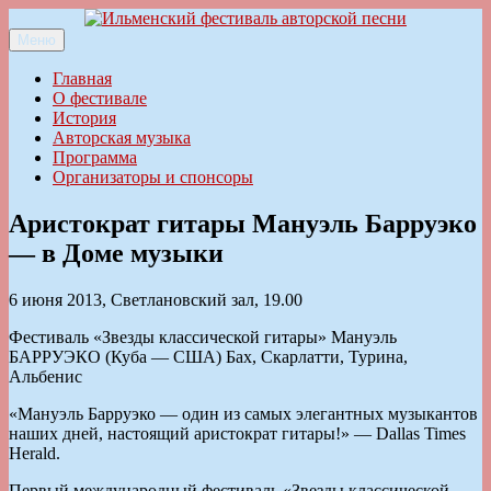
Перейти
к
Меню
Ильменский фестиваль авторской песни
содержимому
Главная
О фестивале
История
Авторская музыка
Программа
Организаторы и спонсоры
Аристократ гитары Мануэль Барруэко
— в Доме музыки
6 июня 2013, Светлановский зал, 19.00
Фестиваль «Звезды классической гитары» Мануэль
БАРРУЭКО (Куба — США) Бах, Скарлатти, Турина,
Альбенис
«Мануэль Барруэко — один из самых элегантных музыкантов
наших дней, настоящий аристократ гитары!» — Dallas Times
Herald.
Первый международный фестиваль «Звезды классической