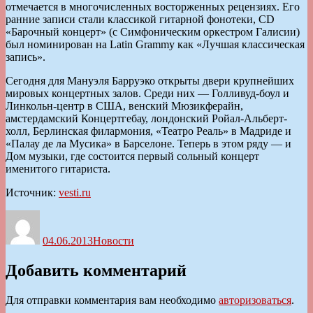
отмечается в многочисленных восторженных рецензиях. Его
ранние записи стали классикой гитарной фонотеки, CD
«Барочный концерт» (с Симфоническим оркестром Галисии)
был номинирован на Latin Grammy как «Лучшая классическая
запись».
Сегодня для Мануэля Барруэко открыты двери крупнейших
мировых концертных залов. Среди них — Голливуд-боул и
Линкольн-центр в США, венский Мюзикферайн,
амстердамский Концертгебау, лондонский Ройал-Альберт-
холл, Берлинская филармония, «Театро Реаль» в Мадриде и
«Палау де ла Мусика» в Барселоне. Теперь в этом ряду — и
Дом музыки, где состоится первый сольный концерт
именитого гитариста.
Источник:
vesti.ru
Автор
Опубликовано
Рубрики
04.06.2013
Новости
Добавить комментарий
Для отправки комментария вам необходимо
авторизоваться
.