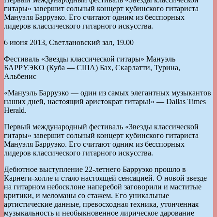
гитары» завершит сольный концерт кубинского гитариста
Мануэля Барруэко. Его считают одним из бесспорных
лидеров классического гитарного искусства.
6 июня 2013, Светлановский зал, 19.00
Фестиваль «Звезды классической гитары» Мануэль
БАРРУЭКО (Куба — США) Бах, Скарлатти, Турина,
Альбенис
«Мануэль Барруэко — один из самых элегантных музыкантов
наших дней, настоящий аристократ гитары!» — Dallas Times
Herald.
Первый международный фестиваль «Звезды классической
гитары» завершит сольный концерт кубинского гитариста
Мануэля Барруэко. Его считают одним из бесспорных
лидеров классического гитарного искусства.
Дебютное выступление 22-летнего Барруэко прошло в
Карнеги-холле и стало настоящей сенсацией. О новой звезде
на гитарном небосклоне наперебой заговорили и маститые
критики, и меломаны со стажем. Его уникальные
артистические данные, превосходная техника, утонченная
музыкальность и необыкновенное лирическое дарование