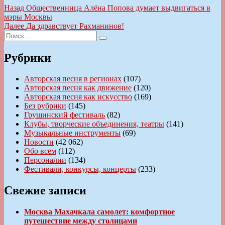
Навигация
Предыдущая
Назад
Общественница Алёна Попова думает выдвигаться в
запись:
мэры Москвы
по
Следующая
Далее
Да здравствует Рахманинов!
записям
Искать:
запись:
Поиск
Рубрики
Авторская песня в регионах
(107)
Авторская песня как движение
(120)
Авторская песня как искусство
(169)
Без рубрики
(145)
Грушинский фестиваль
(82)
Клубы, творческие объединения, театры
(141)
Музыкальные инструменты
(69)
Новости
(42 062)
Обо всем
(112)
Персоналии
(134)
Фестивали, конкурсы, концерты
(233)
Свежие записи
Москва Махачкала самолет: комфортное
путешествие между столицами