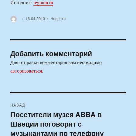
Источник:
regnum.ru
Автор
Опубликовано
Рубрики
18.04.2013
Новости
Добавить комментарий
Для отправки комментария вам необходимо
авторизоваться
.
Навигация
НАЗАД
по
Посетители музея ABBA в
Предыдущая
Швеции поговорят с
запись:
записям
музыкантами по телефону