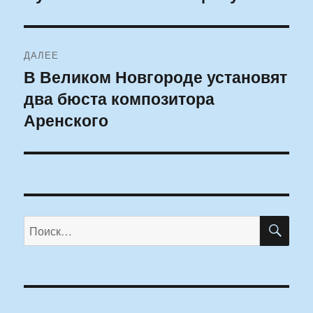
ДАЛЕЕ
В Великом Новгороде установят
Следующая
два бюста композитора
запись:
Аренского
ПО
Искать: