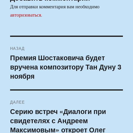
Для отправки комментария вам необходимо
авторизоваться
.
Навигация
НАЗАД
по
Премия Шостаковича будет
Предыдущая
вручена композитору Тан Дуну 3
запись:
записям
ноября
ДАЛЕЕ
Серию встреч «Диалоги при
Следующая
свидетелях с Андреем
запись:
Максимовым» откроет Олег