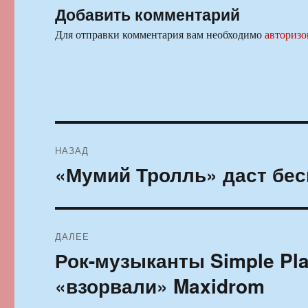
Добавить комментарий
Для отправки комментария вам необходимо
авторизо
Навигация
НАЗАД
по
«Мумий Тролль» даст бес
Предыдущая
запись:
записям
ДАЛЕЕ
Рок-музыканты Simple Pla
Следующая
запись:
«взорвали» Maxidrom