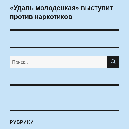
«Удаль молодецкая» выступит
Следующая
против наркотиков
запись:
ПО
Искать:
РУБРИКИ