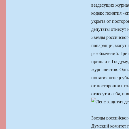
вездесущих журнал
кодекс понятия «с
укрыта от посторо
депутаты отнесут 
Звезды российског
папарацци, могут 
разоблачений. Гри
пришли в Госдуму,
журналистов. Одна
понятия «спецсубъ
от посторонних гл
отнесут и себя, и
Звезды российског
Думский комитет 