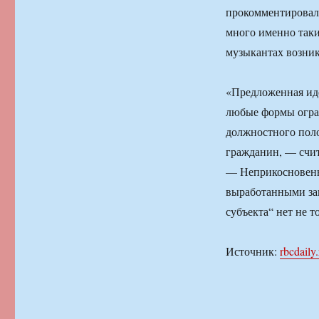
прокомментировал 
много именно таких
музыкантах возникл
«Предложенная ид
любые формы огра
должностного поло
гражданин, — счи
— Неприкосновенн
выработанными за
субъекта“ нет не т
Источник:
rbcdaily.