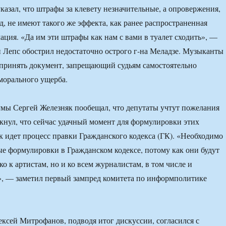
казал, что штрафы за клевету незначительные, а опровержения,
д, не имеют такого же эффекта, как ранее распространенная
ция. «Да им эти штрафы как нам с вами в туалет сходить», —
н Лепс обострил недостаточно острого г‑на Меладзе. Музыканты
принять документ, запрещающий судьям самостоятельно
морального ущерба.
мы Сергей Железняк пообещал, что депутаты учтут пожелания
ркнул, что сейчас удачный момент для формулировки этих
ак идет процесс правки Гражданского кодекса (ГК). «Необходимо
е формулировки в Гражданском кодексе, потому как они будут
ко к артистам, но и ко всем журналистам, в том числе и
, — заметил первый зампред комитета по информполитике
ексей Митрофанов, подводя итог дискуссии, согласился с