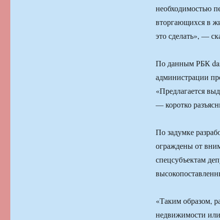
необходимостью п
вторгающихся в ж
это сделать», — ск
По данным РБК dail
администрации пре
«Предлагается выд
— коротко разъясн
По задумке разраб
ограждены от вним
спецсубъектам депу
высокопоставленны
«Таким образом, р
недвижимости или 