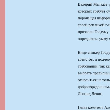
Валерий Меладзе у
которых требует су
порочащая информа
своей репликой г-
призвали Госдуму 
определять сумму 
Вице-спикер Госду
артистов, и подче
требований, так к
выбрать правильны
относиться не толь
добропорядочным»
Леонид Левин.
Глава комитета Ал