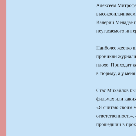
Алексеем Митрофан
высокооплачиваемы
Валерий Меладзе 
неугасаемого инте
Наиболее жестко вы
проникли журналис
плохо. Приходит к
в тюрьму, а у мен
Стас Михайлов был
фильмах или каких
«Я считаю своим м
ответственность»,
прошедший в прок