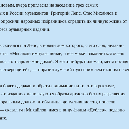
овым, вчера пригласил на заседание трех самых
х в России музыкантов. Григорий Лепс, Стас Михайлов и
попросили народных избранников оградить их личную жизнь от
реса бульварных изданий.
сказался г-н Лепс, в новый дом которого, с его слов, недавно
ты. «Мы люди импульсивные, и все может закончиться очень
акая-то тварь ко мне домой. Я кого-нибудь поломаю, меня посадя
я четверо детей», — поразил думский пул своим лексиконом певе
 более сдержан и обратил внимание на то, что в рекламе,
-то изданиях используются образы артистов без их разрешения.
оральным долгом, чтобы лица, допустившие это, понесли
 — сказал г‑н Михайлов, имея в виду фильм «Дублер», недавно
ате.