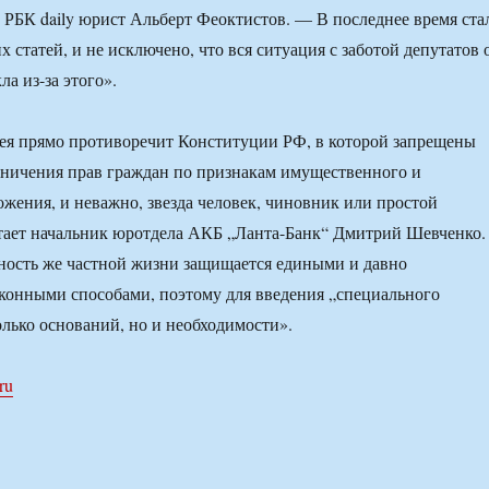
РБК daily юрист Альберт Феоктистов. — В последнее время ста
 статей, и не исключено, что вся ситуация с заботой депутатов 
а из-за этого».
ея прямо противоречит Конституции РФ, в которой запрещены
ничения прав граждан по признакам имущественного и
жения, и неважно, звезда человек, чиновник или простой
тает начальник юротдела АКБ „Ланта-Банк“ Дмитрий Шевченко.
ость же частной жизни защищается едиными и давно
конными способами, поэтому для введения „специального
олько оснований, но и необходимости».
ru