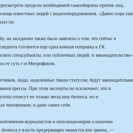
ересмотреть пределы необходимой самообороны против лиц,
илища известных людей с видеооборудованием. «Давно пора уж
азал он.
y, на заседании также было заявлено о том, что сейчас в
зидента готовится еще одна важная поправка к ГК.
елить спецсубъекты, или публичных людей, в законодательстве»
ил ее суть г-н Митрофанов.
отчиков, люди, наделенные таким статусом, будут законодательн
ания прессы. При этом эксперты не исключают, что к
таты отнесут не только звезд шоу-бизнеса, но и
х чиновников, и даже самих себя.
азоблачения журналистов и оппозиционеров о наличии
бизнеса у власть предержащих окажутся вне закона, —