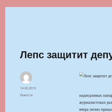
Ильменский фестиваль автор
Лепс защитит деп
Автор
Опубликовано
14.02.2013
Рубрики
Новости
надоедливых папар
журналистских раз
вчера лично пришл