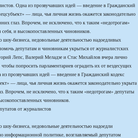
истов. Одна из прозвучавших идей — введение в Гражданский
пецсубъект» — лица, чья личная жизнь окажется законодательно
нних глаз. Впрочем, не исключено, что к таким «недотрогам»
и себя, и высокопоставленных чиновников.
о шоу-бизнеса, недовольные деятельностью надоедливых
помочь депутатам и чиновникам укрыться от журналистских
горий Лепс, Валерий Меладзе и Стас Михайлов вчера лично
 чтобы попросить парламентариев оградить их от вездесущих
 из прозвучавших идей — введение в Гражданский кодекс
ект» — лица, чья личная жизнь окажется законодательно укрыта
аз. Впрочем, не исключено, что к таким «недотрогам» депутаты
 высокопоставленных чиновников.
о шоу-бизнеса, недовольные деятельностью надоедли
по информационной политике, возглавляемый депутатом