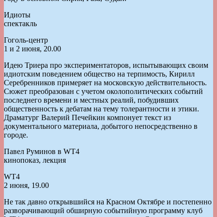
Идиоты
спектакль
Гоголь-центр
1 и 2 июня, 20.00
Идею Триера про экспериментаторов, испытывающих своим
идиотским поведением общество на терпимость, Кирилл
Серебренников примеряет на московскую действительность.
Сюжет преобразован с учетом околополитических событий
последнего времени и местных реалий, побудивших
общественность к дебатам на тему толерантности и этики.
Драматург Валерий Печейкин компонует текст из
документального материала, добытого непосредственно в
городе.
Павел Руминов в WT4
кинопоказ, лекция
WT4
2 июня, 19.00
Не так давно открывшийся на Красном Октябре и постепенно
разворачивающий обширную событийную программу клуб