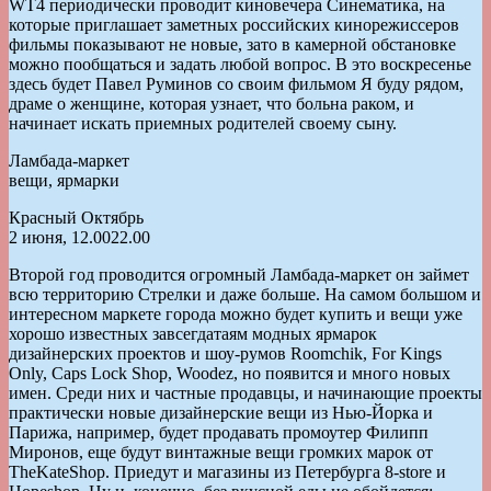
WT4 периодически проводит киновечера Синематика, на
которые приглашает заметных российских кинорежиссеров
фильмы показывают не новые, зато в камерной обстановке
можно пообщаться и задать любой вопрос. В это воскресенье
здесь будет Павел Руминов со своим фильмом Я буду рядом,
драме о женщине, которая узнает, что больна раком, и
начинает искать приемных родителей своему сыну.
Ламбада-маркет
вещи, ярмарки
Красный Октябрь
2 июня, 12.0022.00
Второй год проводится огромный Ламбада-маркет он займет
всю территорию Стрелки и даже больше. На самом большом и
интересном маркете города можно будет купить и вещи уже
хорошо известных завсегдатаям модных ярмарок
дизайнерских проектов и шоу-румов Roomchik, For Kings
Only, Caps Lock Shop, Woodez, но появится и много новых
имен. Среди них и частные продавцы, и начинающие проекты
практически новые дизайнерские вещи из Нью-Йорка и
Парижа, например, будет продавать промоутер Филипп
Миронов, еще будут винтажные вещи громких марок от
TheKateShop. Приедут и магазины из Петербурга 8-store и