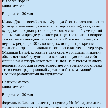
И все же Лоранс
кинопремьера
В прокате с 30 мая
Ксавье Долан своеобразный Франсуа Озон нового поколения
(правда, с меньшим уклоном в перверсивность), канадский
вундеркинд, к двадцати четырем годам снявший уже третий
фильм. Как и прежде у режиссера, в центре картины вопросы
сексуальной самоидентификации, но И все же Лоранс, во-
первых, ретро про 90-е, во-вторых, история про кризис
среднего возраста. Главный герой преподаватель литературы
(Мелвиль Пупо), который в день своего тридцатипятилетия
объявляет своей девушке, что всю жизнь чувствовал себя
женщиной и теперь хочет сменить пол. За вычетом немного
непривычного для автора возрастного и временного отрезка,
это в целом традиционный Долан с избытком эмоций и
Новыми романтиками на саундтреке.
Великий мастер
кинопремьера
В прокате с 30 мая
Формально биография легенды кунг-фу Ип Мана, де-факто
фильм о смене эпох в Китае после японского вторжения на