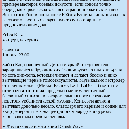
примере мастеров боевых искусств, если совсем точно
очередная карваевская элегия о странно прожитых жизнях.
Эффектные бои в постановке Юйэня Вупина лишь эпизоды в
рассказе о грустных людях, чувствам по старинке
предпочитающих долг.
Zebra Katz
концерт, вечеринка
Солянка
1 июня, 23.00
Зибра Кац подопечный Дипло и яркий представитель
зародившейся в бруклинских фэшн-кругах волны квир-рэпа
то есть хип-хопа, который читают и делают броско и дико
выглядящие черные гомосексуалисты. Музыкально гастролер
от прочих коллег (Микки Бланко, Le1f, LaDosha) почти не
отличается это тот же предельно минималистичный
басовитый хип-хоп, в котором слышны все передовые
поветрия урбанистической музыки. Концерты артиста
выглядят довольно весело, благодаря его харизме и общей для
квир-рэперов тяге к эксцентричным нарядам и бурным
карнавальным представлениям.
V Фестиваль датского кино Danish Wave