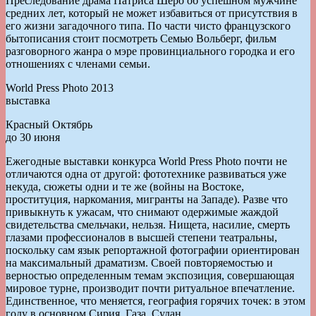
Преследование драма Патриса Шеро об успешном мужчине
средних лет, который не может избавиться от присутствия в
его жизни загадочного типа. По части чисто французского
бытописания стоит посмотреть Семью Вольберг, фильм
разговорного жанра о мэре провинциального городка и его
отношениях с членами семьи.
World Press Photo 2013
выставка
Красный Октябрь
до 30 июня
Ежегодные выставки конкурса World Press Photo почти не
отличаются одна от другой: фототехнике развиваться уже
некуда, сюжеты одни и те же (войны на Востоке,
проституция, наркомания, мигранты на Западе). Разве что
привыкнуть к ужасам, что снимают одержимые жаждой
свидетельства смельчаки, нельзя. Нищета, насилие, смерть
глазами профессионалов в высшей степени театральны,
поскольку сам язык репортажной фотографии ориентирован
на максимальный драматизм. Своей повторяемостью и
верностью определенным темам экспозиция, совершающая
мировое турне, производит почти ритуальное впечатление.
Единственное, что меняется, география горячих точек: в этом
году в основном Сирия, Газа, Судан.