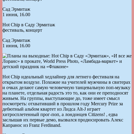
Сад Эрмитаж
1 июня, 16.00
Hot Chip в Саду Эрмитаж
фестиваль, концерт
Сад Эрмитаж
1 июня, 16.00
Hot Chip идеальный хедлайнер для летнего фестиваля на
открытом воздухе. Похожие на учителей мужчины в свитерах
и очках делают самую человечную танцевальную поп-музыку
на планете, отдельная радость это то, как они ее преподносят
живьем. На группы, выступающие до, тоже имеет смысл
посмотреть: отхвативший в прошлом году Mercury Prize за
дебютный альбом квартет из Лидса Alt-J играет
хитросплетенный прог-поп, а лондонцев Citizens! , едва
заслышав их первые демо, вызвался продюсировать Алекс
Капранос из Franz Ferdinand.