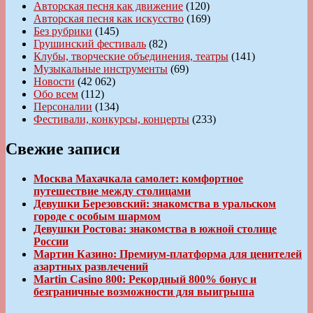
Авторская песня как движение
(120)
Авторская песня как искусство
(169)
Без рубрики
(145)
Грушинский фестиваль
(82)
Клубы, творческие объединения, театры
(141)
Музыкальные инструменты
(69)
Новости
(42 062)
Обо всем
(112)
Персоналии
(134)
Фестивали, конкурсы, концерты
(233)
Свежие записи
Москва Махачкала самолет: комфортное
путешествие между столицами
Девушки Березовский: знакомства в уральском
городе с особым шармом
Девушки Ростова: знакомства в южной столице
России
Мартин Казино: Премиум-платформа для ценителей
азартных развлечений
Martin Casino 800: Рекордный 800% бонус и
безграничные возможности для выигрыша