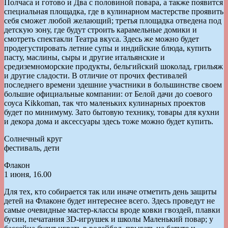
Полчаса и готово и Два с половиной повара, а также появится
специальная площадка, где в кулинарном мастерстве проявить
себя сможет любой желающий; третья площадка отведена под
детскую зону, где будут строить карамельные домики и
смотреть спектакли Театра вкуса. Здесь же можно будет
продегустировать летние супы и индийские блюда, купить
пасту, маслины, сыры и другие итальянские и
средиземноморские продукты, бельгийский шоколад, грильяж
и другие сладости. В отличие от прочих фестивалей
последнего времени здешние участники в большинстве своем
большие официальные компании: от Белой дачи до соевого
соуса Kikkoman, так что маленьких кулинарных проектов
будет по минимуму. Зато бытовую технику, товары для кухни
и декора дома и аксессуары здесь тоже можно будет купить.
Солнечный круг
фестиваль, дети
Флакон
1 июня, 16.00
Для тех, кто собирается так или иначе отметить день защиты
детей на Флаконе будет интереснее всего. Здесь проведут не
самые очевидные мастер-классы вроде ковки гвоздей, плавки
бусин, печатания 3D-игрушек и школы Маленький повар; у