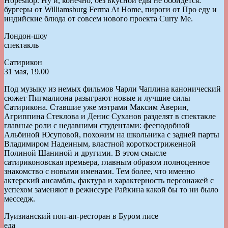
Hopeshop. Ну и, конечно, без вкусной еды не обойдется:
бургеры от Williamsburg Ferma At Home, пироги от Про еду и
индийские блюда от совсем нового проекта Curry Me.
Лондон-шоу
спектакль
Сатирикон
31 мая, 19.00
Под музыку из немых фильмов Чарли Чаплина канонический
сюжет Пигмалиона разыграют новые и лучшие силы
Сатирикона. Ставшие уже мэтрами Максим Аверин,
Агриппина Стеклова и Денис Суханов разделят в спектакле
главные роли с недавними студентами: фееподобной
Альбиной Юсуповой, похожим на школьника с задней парты
Владимиром Надеиным, властной короткостриженной
Полиной Шаниной и другими. В этом смысле
сатириконовская премьера, главным образом полноценное
знакомство с новыми именами. Тем более, что именно
актерский ансамбль, фактура и характерность персонажей с
успехом заменяют в режиссуре Райкина какой бы то ни было
месседж.
Луизианский поп-ап-ресторан в Буром лисе
еда