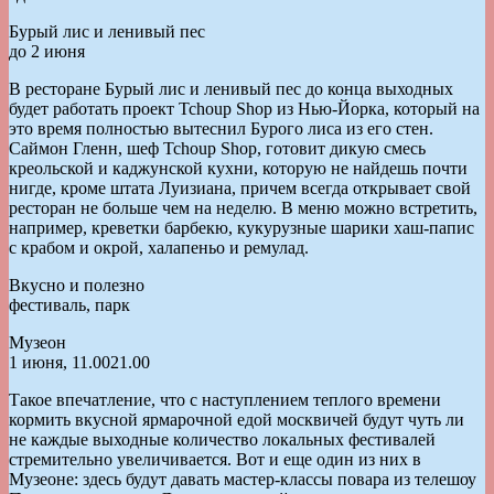
Бурый лис и ленивый пес
до 2 июня
В ресторане Бурый лис и ленивый пес до конца выходных
будет работать проект Tchoup Shop из Нью-Йорка, который на
это время полностью вытеснил Бурого лиса из его стен.
Саймон Гленн, шеф Tchoup Shop, готовит дикую смесь
креольской и каджунской кухни, которую не найдешь почти
нигде, кроме штата Луизиана, причем всегда открывает свой
ресторан не больше чем на неделю. В меню можно встретить,
например, креветки барбекю, кукурузные шарики хаш-папис
с крабом и окрой, халапеньо и ремулад.
Вкусно и полезно
фестиваль, парк
Музеон
1 июня, 11.0021.00
Такое впечатление, что с наступлением теплого времени
кормить вкусной ярмарочной едой москвичей будут чуть ли
не каждые выходные количество локальных фестивалей
стремительно увеличивается. Вот и еще один из них в
Музеоне: здесь будут давать мастер-классы повара из телешоу