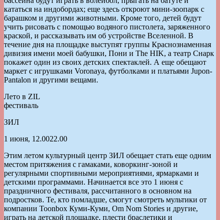
бассейна будут играть в волейбол, прыгать на батуте и
кататься на индобордах; еще здесь откроют мини-зоопарк с
барашком и другими животными. Кроме того, детей будут
учить рисовать с помощью водяного пистолета, заряженного
краской, и рассказывать им об устройстве Вселенной. В
течение дня на площадке выступят группы Краснознаменная
дивизия имени моей бабушки, Пони и The HIK, а театр Снарк
покажет один из своих детских спектаклей. А еще обещают
маркет с игрушками Voronaya, футболками и платьями Jupon-
Pantalon и другими вещами.
Лето в ZIL
фестиваль
ЗИЛ
1 июня, 12.0022.00
Этим летом культурный центр ЗИЛ обещает стать еще одним
местом притяжения с гамаками, коворкинг-зоной и
регулярными спортивными мероприятиями, ярмарками и
детскими программами. Начинается все это 1 июня с
праздничного фестиваля, рассчитанного в основном на
подростков. Те, кто помладше, смогут смотреть мультики от
компании Toonbox Куми-Куми, Om Nom Stories и другие,
играть на детской площадке, плести браслетики и