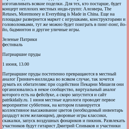
изготавливать всякие поделки. Для тех, кто постарше, будет
концерт неплохих местных инди-групп: Алоэвера, The
Retuses, Moremoney и Everything is Made in China. Еще на
площадке развернется маркет с игрушками, конструкторами и
головоломками, тут же можно будет поиграть в пинг-понг, йо-
йо, бадминтон и другие уличные игры.
Зеленые Патрики
фестиваль
Патриаршие пруды
1 июня, 13.00
Патриаршие пруды постепенно превращаются в местный
аналог Гринвич-виллиджа во всяком случае, так хочется
думать их обитателям: при содействии Пекарни Мишеля они
организовались в некое сообщество, виртуальный аналог
которого есть на фейсбуке, а скоро запустится и сайт
рatrikidaily.ru. 1 июня местные идеологи проводят первое
мероприятие субботник, на котором планируется
коллективное высаживание цветов (необходимый инвентарь
раздадут всем желающим), дворовые игры классики,
скакалки, запуск воздушных фонариков и пикник. Развлекать
участников будут гитарист Дмитрий Спиваков и участники