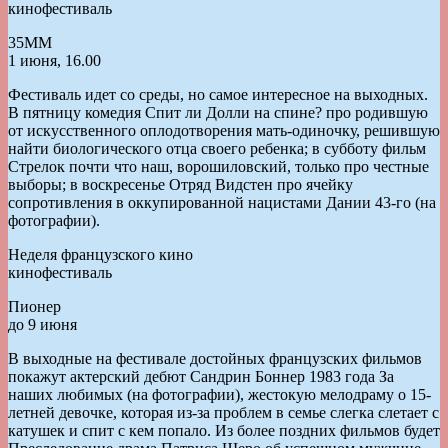
кинофестиваль
35ММ
1 июня, 16.00
Фестиваль идет со среды, но самое интересное на выходных.
В пятницу комедия Спит ли Долли на спине? про родившую
от искусственного оплодотворения мать-одиночку, решившую
найти биологического отца своего ребенка; в субботу фильм
Стрелок почти что наш, ворошиловский, только про честные
выборы; в воскресенье Отряд Видстен про ячейку
сопротивления в оккупированной нацистами Дании 43-го (на
фотографии).
Неделя французского кино
кинофестиваль
Пионер
до 9 июня
В выходные на фестивале достойных французских фильмов
покажут актерский дебют Сандрин Боннер 1983 года За
наших любимых (на фотографии), жестокую мелодраму о 15-
летней девочке, которая из-за проблем в семье слегка слетает с
катушек и спит с кем попало. Из более поздних фильмов будет