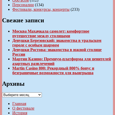
Обо всем
(112)
Персоналии
(134)
Фестивали, конкурсы, концерты
(233)
Свежие записи
Москва Махачкала самолет: комфортное
путешествие между столицами
Девушки Березовский: знакомства в уральском
городе с особым шармом
Девушки Ростова: знакомства в южной столице
России
Мартин Казино: Премиум-платформа для ценителей
азартных развлечений
Martin Casino 800: Рекордный 800% бонус и
безграничные возможности для выигрыша
Архивы
Архивы
Главная
О фестивале
История