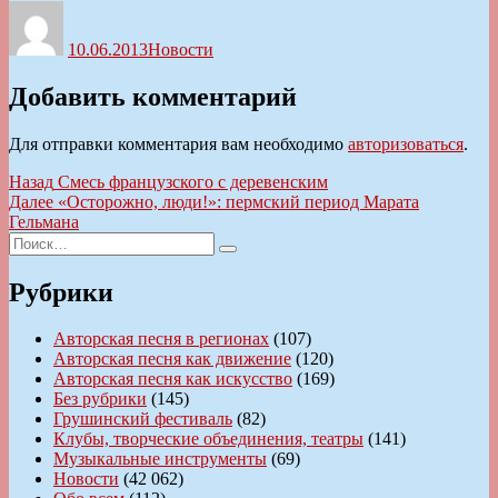
Автор
Опубликовано
Рубрики
10.06.2013
Новости
Добавить комментарий
Для отправки комментария вам необходимо
авторизоваться
.
Навигация
Предыдущая
Назад
Смесь французского с деревенским
запись:
Следующая
Далее
«Осторожно, люди!»: пермский период Марата
по
запись:
Гельмана
записям
Искать:
Поиск
Рубрики
Авторская песня в регионах
(107)
Авторская песня как движение
(120)
Авторская песня как искусство
(169)
Без рубрики
(145)
Грушинский фестиваль
(82)
Клубы, творческие объединения, театры
(141)
Музыкальные инструменты
(69)
Новости
(42 062)