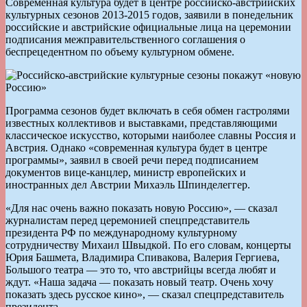
Современная культура будет в центре российско-австрийских
культурных сезонов 2013-2015 годов, заявили в понедельник
российские и австрийские официальные лица на церемонии
подписания межправительственного соглашения о
беспрецедентном по объему культурном обмене.
Программа сезонов будет включать в себя обмен гастролями
известных коллективов и выставками, представляющими
классическое искусство, которыми наиболее славны Россия и
Австрия. Однако «современная культура будет в центре
программы», заявил в своей речи перед подписанием
документов вице-канцлер, министр европейских и
иностранных дел Австрии Михаэль Шпинделеггер.
«Для нас очень важно показать новую Россию», — сказал
журналистам перед церемонией спецпредставитель
президента РФ по международному культурному
сотрудничеству Михаил Швыдкой. По его словам, концерты
Юрия Башмета, Владимира Спивакова, Валерия Гергиева,
Большого театра — это то, что австрийцы всегда любят и
ждут. «Наша задача — показать новый театр. Очень хочу
показать здесь русское кино», — сказал спецпредставитель
президента.