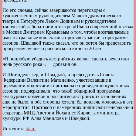
По его словам, сейчас завершаются переговоры с
художественным руководителем Малого драматического
театра в Петербурге Львом Додиным и руководителем
творческой лаборатории в театре «Школа современной пьесы»
в Москве Дмитрием Крымовым о том, чтобы возглавляемые
ими театральные коллективы приняли участие в программе
сезонов. Швыдкой также сказал, что он хотел бы представить
программу лучшего российского кино за 20 лет.
«Я попробую убедить австрийских коллег сделать вечер или
ночь русского рока», — добавил он.
И Шпинделеггер, и Швыдкой, и председатель Совета
Федерации Валентина Матвиенко, участвовавшие в
церемонии подписания протокола о проведении культурных
сезонов, подчеркивали, что такой обширной программы
культурных обменов в российско-австрийских отношениях
еще не было, и обе стороны хотели бы вовлечь молодежь в эти
мероприятия. Протокол о намерениях подписали генеральный
секретарь МИД Австрии Йоханнес Кирле, замминистра
культуры РФ Алла Манилова и Швыдкой.
Источник:
ria.ru