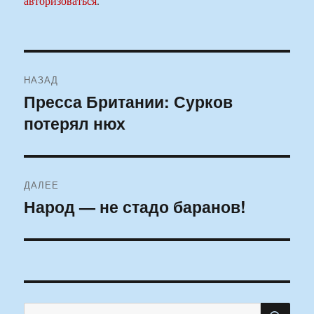
авторизоваться
.
Навигация
НАЗАД
по
Пресса Британии: Сурков
Предыдущая
потерял нюх
запись:
записям
ДАЛЕЕ
Народ — не стадо баранов!
Следующая
запись:
ПО
Искать: