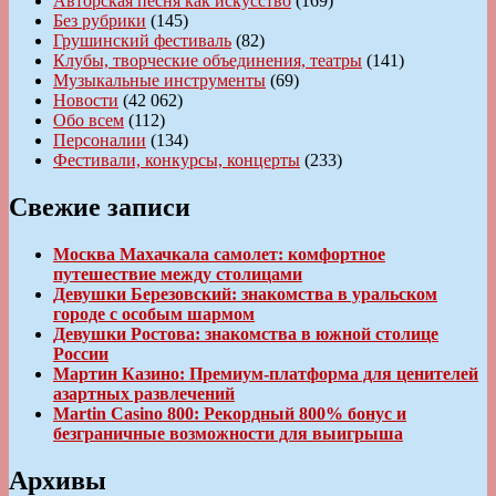
Авторская песня как искусство
(169)
Без рубрики
(145)
Грушинский фестиваль
(82)
Клубы, творческие объединения, театры
(141)
Музыкальные инструменты
(69)
Новости
(42 062)
Обо всем
(112)
Персоналии
(134)
Фестивали, конкурсы, концерты
(233)
Свежие записи
Москва Махачкала самолет: комфортное
путешествие между столицами
Девушки Березовский: знакомства в уральском
городе с особым шармом
Девушки Ростова: знакомства в южной столице
России
Мартин Казино: Премиум-платформа для ценителей
азартных развлечений
Martin Casino 800: Рекордный 800% бонус и
безграничные возможности для выигрыша
Архивы