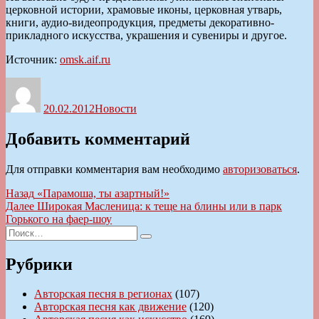
церковной истории, храмовые иконы, церковная утварь,
книги, аудио-видеопродукция, предметы декоративно-
прикладного искусства, украшения и сувениры и другое.
Источник:
omsk.aif.ru
Автор
Опубликовано
Рубрики
20.02.2012
Новости
Добавить комментарий
Для отправки комментария вам необходимо
авторизоваться
.
Навигация
Предыдущая
Назад
«Парамоша, ты азартный!»
запись:
Следующая
Далее
Широкая Масленица: к теще на блины или в парк
по
запись:
Горького на фаер-шоу
записям
Искать:
Поиск
Рубрики
Авторская песня в регионах
(107)
Авторская песня как движение
(120)