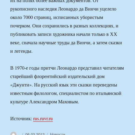
их на полях более важных документов. От
рукописного наследия Леонардо да Винчи уцелело
около 7000 страниц, исписанных убористым
почерком. Они сохранились в разных коллекциях, и
публиковать записи художника начали только в ХХ
веке, сначала научные труды да Винчи, а затем сказки
и легенды.
В 1970-е годы притчи Леонардо представил читателям
старейший флорентийский издательский дом
«Джунти». На русский язык эти сказки переведены
известным филологом, специалистом по итальянской
культуре Александром Маховым.
Источник:
rus.ruvr.ru
Автор
Опубликовано
Рубрики
06.03.2013
Новости