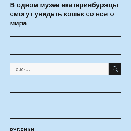
В одном музее екатеринбуржцы
Следующая
смогут увидеть кошек со всего
запись:
мира
ПО
Искать:
РУБРИКИ