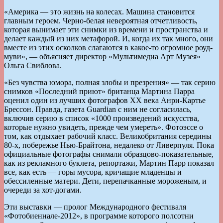
«Америка — это жизнь на колесах. Машина становится
главным героем. Черно-белая невероятная отчетливость,
которая вынимает эти снимки из времени и пространства и
делает каждый из них метафорой. И, когда их так много, они
вместе из этих осколков слагаются в какое-то огромное роуд-
муви», — объясняет директор «Мультимедиа Арт Музея»
Ольга Свиблова.
«Без чувства юмора, полная злобы и презрения» — так серию
снимков «Последний приют» британца Мартина Парра
оценил один из лучших фотографов XX века Анри-Картье
Брессон. Правда, газета Guardian с ним не согласилась,
включив серию в список «1000 произведений искусства,
которые нужно увидеть, прежде чем умереть». Фотоэссе о
том, как отдыхает рабочий класс. Великобритания середины
80-х, побережье Нью-Брайтона, недалеко от Ливерпуля. Пока
официальные фотографы снимали образцово-показательные,
как из рекламного буклета, репортажи, Мартин Парр показал
все, как есть — горы мусора, кричащие младенцы и
обессиленные матери. Дети, перепачканные мороженым, и
очереди за хот-догами.
Эти выставки — пролог Международного фестиваля
«Фотобиеннале-2012», в программе которого полсотни