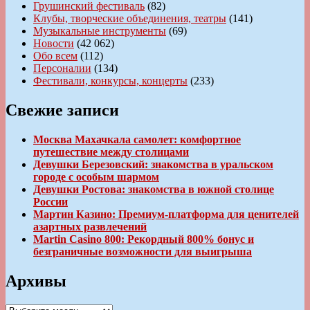
Грушинский фестиваль
(82)
Клубы, творческие объединения, театры
(141)
Музыкальные инструменты
(69)
Новости
(42 062)
Обо всем
(112)
Персоналии
(134)
Фестивали, конкурсы, концерты
(233)
Свежие записи
Москва Махачкала самолет: комфортное
путешествие между столицами
Девушки Березовский: знакомства в уральском
городе с особым шармом
Девушки Ростова: знакомства в южной столице
России
Мартин Казино: Премиум-платформа для ценителей
азартных развлечений
Martin Casino 800: Рекордный 800% бонус и
безграничные возможности для выигрыша
Архивы
Архивы