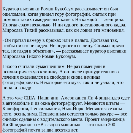
Куратор выставки Роман Буксбаум рассказывает: он был
ошеломлен, когда увидел гору фотографий, снятых при
помощи таких самодельных камер. На каждой — женщина.
Иногда сразу несколько. И ни одного постановочного кадра.
Мирослав Тихий рассказывал, как он ловил эти мгновения.
«Он прятал камеру в брюках или в пальто. Доставал так,
чтобы никто не видел. Не подносил ее лицу. Снимал прямо
так, не глядя в объектив», — рассказывает куратор выставки
Мирослава Тихого Роман Буксбаум.
Тихого считали сумасшедшим. Не раз помещали в
психиатрическую клинику. А он после принудительного
лечения оказывался на свободе и снова начинал
фотографировать. Некоторые его музы так и не узнали, что
попали в кадр.
А это уже США. Наши дни. Американец Ли Фридландер едет
в автомобиле и из окна фотографирует. Меняются штаты —
Калифорния, Пенсильвания, Нью-Йорк. Меняются сезоны —
лето, осень, зима. Неизменным остается только ракурс — все
снимки сделаны с водительского места. Проект американца
Ли Фридландера «Взгляд из машины» — это около 200
фотографий почти за два десятка лет.