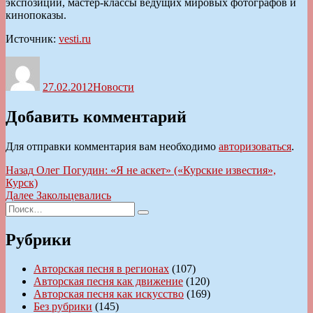
экспозиций, мастер-классы ведущих мировых фотографов и
кинопоказы.
Источник:
vesti.ru
Автор
Опубликовано
Рубрики
27.02.2012
Новости
Добавить комментарий
Для отправки комментария вам необходимо
авторизоваться
.
Навигация
Предыдущая
Назад
Олег Погудин: «Я не аскет» («Курские известия»,
запись:
Курск)
по
Следующая
Далее
Закольцевались
записям
Искать:
запись:
Поиск
Рубрики
Авторская песня в регионах
(107)
Авторская песня как движение
(120)
Авторская песня как искусство
(169)
Без рубрики
(145)