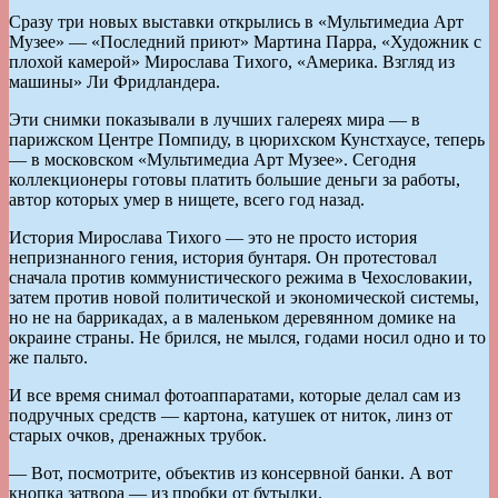
Сразу три новых выставки открылись в «Мультимедиа Арт
Музее» — «Последний приют» Мартина Парра, «Художник с
плохой камерой» Мирослава Тихого, «Америка. Взгляд из
машины» Ли Фридландера.
Эти снимки показывали в лучших галереях мира — в
парижском Центре Помпиду, в цюрихском Кунстхаусе, теперь
— в московском «Мультимедиа Арт Музее». Сегодня
коллекционеры готовы платить большие деньги за работы,
автор которых умер в нищете, всего год назад.
История Мирослава Тихого — это не просто история
непризнанного гения, история бунтаря. Он протестовал
сначала против коммунистического режима в Чехословакии,
затем против новой политической и экономической системы,
но не на баррикадах, а в маленьком деревянном домике на
окраине страны. Не брился, не мылся, годами носил одно и то
же пальто.
И все время снимал фотоаппаратами, которые делал сам из
подручных средств — картона, катушек от ниток, линз от
старых очков, дренажных трубок.
— Вот, посмотрите, объектив из консервной банки. А вот
кнопка затвора — из пробки от бутылки.