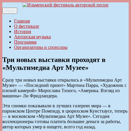
Перейти
к
Меню
Ильменский фестиваль авторской песни
содержимому
Главная
О фестивале
История
Авторская музыка
Программа
Организаторы и спонсоры
Три новых выставки проходят в
«Мультимедиа Арт Музее»
Сразу три новых выставки открылись в «Мультимедиа Арт
Музее» — «Последний приют» Мартина Парра, «Художник с
плохой камерой» Мирослава Тихого, «Америка. Взгляд из
машины» Ли Фридландера.
Эти снимки показывали в лучших галереях мира — в
парижском Центре Помпиду, в цюрихском Кунстхаусе, теперь
— в московском «Мультимедиа Арт Музее». Сегодня
коллекционеры готовы платить большие деньги за работы,
автор которых умер в нищете, всего год назад.