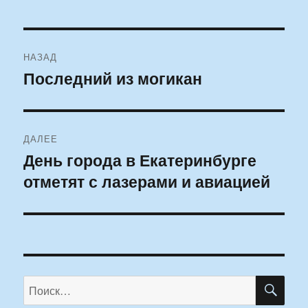
Навигация
НАЗАД
по
Последний из могикан
Предыдущая
запись:
записям
ДАЛЕЕ
День города в Екатеринбурге
Следующая
отметят с лазерами и авиацией
запись:
ПО
Искать: