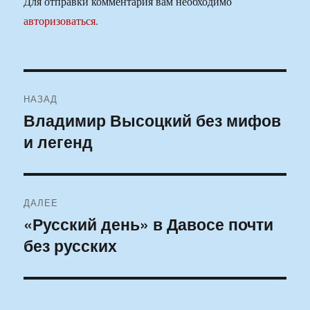
Для отправки комментария вам необходимо
авторизоваться
.
Навигация
НАЗАД
по
Владимир Высоцкий без мифов
Предыдущая
и легенд
запись:
записям
ДАЛЕЕ
«Русский день» в Давосе почти
Следующая
без русских
запись: