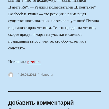
митинг в чью-то поддержку, — сказал Иванов
„Газете.Ru“. — Реакция пользователей „ВКонтакте“,
Facebook и Twitter — это реакция, не имеющая
существенного значения, не это волнует штаб Путина
и организаторов митинга. Те, кто придет на митинг,
скорее придут 4 марта на участки и сделают
правильный выбор, чем те, кто обсуждает их в
соцсетях».
Источник:
gazeta.ru
Автор
Опубликовано
Рубрики
26.01.2012
Новости
Добавить комментарий