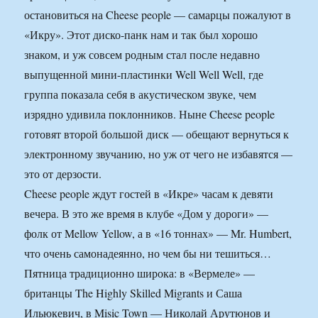
остановиться на Cheese people — самарцы пожалуют в
«Икру». Этот диско-панк нам и так был хорошо
знаком, и уж совсем родным стал после недавно
выпущенной мини-пластинки Well Well Well, где
группа показала себя в акустическом звуке, чем
изрядно удивила поклонников. Ныне Cheese people
готовят второй большой диск — обещают вернуться к
электронному звучанию, но уж от чего не избавятся —
это от дерзости.
Cheese people ждут гостей в «Икре» часам к девяти
вечера. В это же время в клубе «Дом у дороги» —
фолк от Mellow Yellow, а в «16 тоннах» — Mr. Humbert,
что очень самонадеянно, но чем бы ни тешиться…
Пятница традиционно широка: в «Вермеле» —
британцы The Highly Skilled Migrants и Саша
Ильюкевич, в Misic Town — Николай Арутюнов и