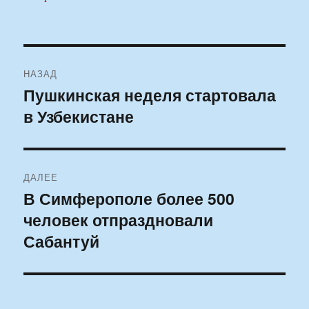
Навигация
НАЗАД
по
Пушкинская неделя стартовала
Предыдущая
в Узбекистане
запись:
записям
ДАЛЕЕ
В Симферополе более 500
Следующая
человек отпраздновали
запись:
Сабантуй