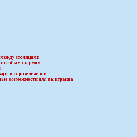
 между столицами
е с особым шармом
и
зартных развлечений
ичные возможности для выигрыша