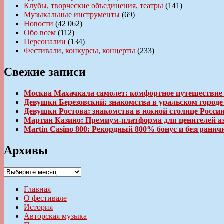
Клубы, творческие объединения, театры
(141)
Музыкальные инструменты
(69)
Новости
(42 062)
Обо всем
(112)
Персоналии
(134)
Фестивали, конкурсы, концерты
(233)
Свежие записи
Москва Махачкала самолет: комфортное путешествие
Девушки Березовский: знакомства в уральском город
Девушки Ростова: знакомства в южной столице Росси
Мартин Казино: Премиум-платформа для ценителей а
Martin Casino 800: Рекордный 800% бонус и безгран
Архивы
Архивы
Главная
О фестивале
История
Авторская музыка