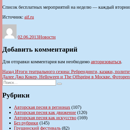
Список бесплатных мероприятий на неделю — каждый вторник
Источник:
aif.ru
Автор
Опубликовано
Рубрики
02.06.2013
Новости
Добавить комментарий
Для отправки комментария вам необходимо
авторизоваться
.
Навигация
Предыдущая
Назад
Итоги театрального сезона: Ребрендинги, казаки, полити
запись:
Следующая
Далее
Джо Кокер, Helloween и The Offspring в Москве. Фоторе
по
Искать:
запись:
Поиск
записям
Рубрики
Авторская песня в регионах
(107)
Авторская песня как движение
(120)
Авторская песня как искусство
(169)
Без рубрики
(145)
Грушинский фестиваль
(82)