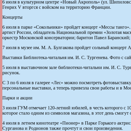
6 июля в культурном центре «Новый Акрополь» (ул. Шипиловск
Генрих V вторгся с войском на территорию Франции.
Концерты
6 июля в парке «Сокольники» пройдет концерт «Мессы танго»
артист России, обладатель Национальной премии «Золотая ма
оркестр Московской консерватории; баритон Павел Баранский; 
7 июля в музее им. М. А. Булгакова пройдет сольный концерт
Выставки Библиотека-читальня им. И. С. Тургенева. Фото с сайт
5 июля в выставочном зале библиотеки-читальни им. И. С. Ту
рисунок.
С 3 по 6 июля в галерее «Лес» можно посмотреть фотовыставку
персональные выставки, а теперь привезла свои работы и в Мос
Парки и акции
3 июля ГУМ отмечает 120-летний юбилей, в честь которого с 1
которое стало одним из символов магазина, в этот день смогут
4 июля в летнем кинотеатре «Пионер» в Парке Горького актри
Сурганова и Родионов также прочтут и свои произведения.