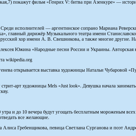
ая,7) покажут фильм «Генрих V: битва при Азенкуре» — историч
. Среди исполнителей — аргентинское сопрано Мариана Реверс
ска», главный дирижёр Музыкального театра имени Станиславс
русский хор имени А. В. Свешникова, а также многие другие. На
 Алексея Южина «Народные песни России и Украины. Авторская 
а wikipedia.org
ргенева открывается выставка художницы Натальи Чубаровой «П
 стрит-арт художницы Mels «Just look». Девушка начала занимать
кву.
0 утра и до 10 вечера будут угощать бесплатным мороженым все
 отведать все желающие.
са Алиса Гребенщикова, певица Светлана Сурганова и поэт Андр