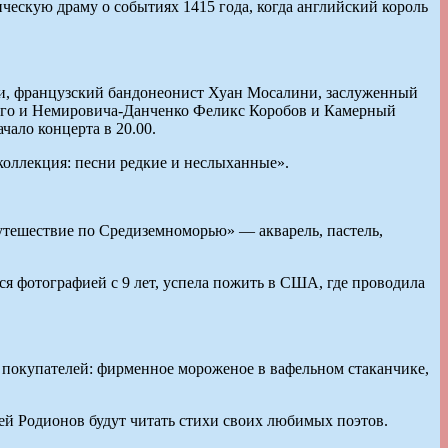
ескую драму о событиях 1415 года, когда английский король
ки, французский бандонеонист Хуан Мосалини, заслуженный
кого и Немировича-Данченко Феликс Коробов и Камерный
чало концерта в 20.00.
коллекция: песни редкие и неслыханные».
утешествие по Средиземноморью» — акварель, пастель,
ся фотографией с 9 лет, успела пожить в США, где проводила
х покупателей: фирменное мороженое в вафельном стаканчике,
ей Родионов будут читать стихи своих любимых поэтов.