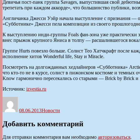
Девичья пост-панк группа Savages, выпустившая свой дебютный а
трепетать при каждом аккорде», что большинство публики, воз
Англичанка Джесси Уэйр начала выступление с признания — она
«Субботнике» Джесси пела композиции из своего прошлогоднего
К выступлению инди-группы Foals фан-зона уже практически з
внес прыжок крупного Яниса в толпу — расшалившегося вокали
Группе Hurts повезло больше. Солист Тео Хатчкрафт после каж
исполнение хитов Wonderful life, Stay и Miracle.
Посмотреть на долгожданных хедлайнеров «Субботника» Arctic
что кто-то не в курсе, солист в пижонском костюме и темных о
Know гармонично пересекались со старыми — Brick by Brick и B
Источник:
izvestia.ru
Автор
Опубликовано
Рубрики
08.06.2013
Новости
Добавить комментарий
Для отправки комментария вам необходимо
авторизоваться
.