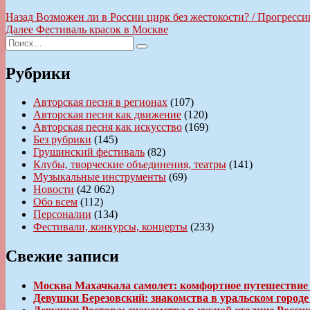
Навигация
Предыдущая
Назад
Возможен ли в России цирк без жестокости? / Прогресс
запись:
Следующая
Далее
Фестиваль красок в Москве
по
Искать:
запись:
Поиск
записям
Рубрики
Авторская песня в регионах
(107)
Авторская песня как движение
(120)
Авторская песня как искусство
(169)
Без рубрики
(145)
Грушинский фестиваль
(82)
Клубы, творческие объединения, театры
(141)
Музыкальные инструменты
(69)
Новости
(42 062)
Обо всем
(112)
Персоналии
(134)
Фестивали, конкурсы, концерты
(233)
Свежие записи
Москва Махачкала самолет: комфортное путешествие
Девушки Березовский: знакомства в уральском город