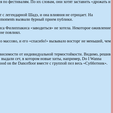
ся по фестивалям. По их словам, они хотят заставить «дрожать и
 с легендарной Шадэ, и она влияния не отрицает. На
st moments вызвали бурный прием публики.
иса Филиппакиса «заводиться» не хотела. Некоторое оживление
не повлиял.
 массово, и его «спасибо!» вызывало восторг не меньший, чем
зависимости от индивидуальной термостойкости. Видимо, решив
» выдали сет, в котором новые хиты, например, Do I Wanna
od on the Dancefloor вместе с группой пел весь «Субботник».