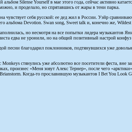
льбом Silense Yourself в мае этого года, сейчас активно катает
можно, и проделало, но спрятавшись от жары в тени парка.
 чувствует себя русской: ее дед жил в России. Уэйр сравнивают
 альбома Devotion. Swan song, Sweet talk и, конечно же, Wilde
аполнилась, но несмотря на все попытки лидера музыкантов Ян
ста едва не уронили, но на общий позитивный настрой конфуз 
дой песни благодарил поклонников, подтянувшихся уже довольно
 Monkeys стянулись уже абсолютно все посетители феста, вне 
чках, произнес «Меня зовут Алекс Тернер», после чего «арктики
rianstorm. Когда-то прославившую музыкантов I Bet You Look Go