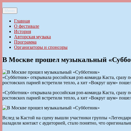
Перейти
к
Меню
Ильменский фестиваль авторской песни
содержимому
Главная
О фестивале
История
Авторская музыка
Программа
Организаторы и спонсоры
В Москве прошел музыкальный «Субб
«Субботник» открывала российская рэп-команда Каста, сразу п
ростовских парней встретили тепло, а хит «Вокруг шум» пошел
«Субботник» открывала российская рэп-команда Каста, сразу п
ростовских парней встретили тепло, а хит «Вокруг шум» пошел
Вслед за Кастой на сцену вышли участники группы «Легендарны
наладили контакт с аудиторией, стало понятно, что оригиналь