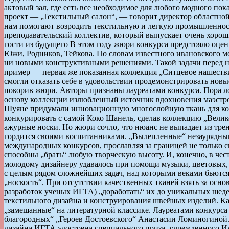
актовый зал, где есть все необходимое для любого модного по
проект — „Текстильный салон“, — говорит директор областно
нам помогают возродить текстильную и легкую промышленность
преподавательский коллектив, который выпускает очень хорош
гости из будущего В этом году жюри конкурса предстояло оце
Южи, Родников, Тейкова. По словам известного ивановского м
ни новыми конструктивными решениями. Такой задачи перед ни
пример — первая же показанная коллекция „Ситцевое нашестви
смогли отказать себе в удовольствии продемонстрировать новы
покорив жюри. Авторы признаны лауреатами конкурса. Пора ло
основу коллекции излюбленный источник вдохновения маэстро
Шуяне придумали инновационную многослойную ткань для кол
конкурировать с самой Коко Шанель, сделав коллекцию „Великол
ажурные носки. Но жюри сочло, что нюанс не выпадает из тре
гордится своими воспитанниками. „Вылепленные“ незаурядным
международных конкурсов, прославляя за границей не только с
способны „брать“ любую творческую высоту. И, конечно, в чест
молодому дизайнеру удавалось при помощи музыки, цветовых,
с целым рядом сложнейших задач, над которыми веками бьютс
„носкость“. При отсутствии качественных тканей взять за ос
разработок ученых ИГТА) „доработать“ их до уникальных шед
текстильного дизайна и конструирования швейных изделий. Ка
„замешанные“ на литературной классике. Лауреатами конкурс
благородных“ „Героев Достоевского“ Анастасии Ломиногиной.
дизайна ИГТА удостоена специального приза, учрежденного 