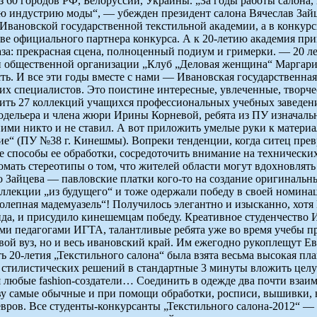
з 60 городов РФ, Белоруссии, Украины. „За годы работы салона,
 индустрию моды“, — убежден президент салона Вячеслав Зайц
 Ивановской государственной текстильной академии, а в конкур
тве официального партнера конкурса. А к 20-летию академия п
каза: прекрасная сцена, полноценный подиум и гримерки. — 20 
й общественной организации „Клуб „Деловая женщина“ Маргарит
. И все эти годы вместе с нами — Ивановская государственная 
их специалистов. Это поистине интересные, увлеченные, творче
нить 27 коллекций учащихся профессиональных учебных заведен
одельера и члена жюри Ирины Корневой, ребята из ПУ изначаль
ми никто и не ставил. А вот приложить умелые руки к материал
е“ (ПУ №38 г. Кинешмы). Вопреки тенденции, когда ситец прев
е способы ее обработки, сосредоточить внимание на технически
мать стереотипы о том, что жителей области могут вдохновлять
 Зайцева — павловские платки кого-то на создание оригинальн
лекции „из будущего“ и тоже одержали победу в своей номина
епная мадемуазель“! Получилось элегантно и изысканно, хотя Ко
нда, и присудило кинешемцам победу. Креативное студенчество 
и педагогами ИГТА, талантливые ребята уже во время учебы пр
вой вуз, но и весь ивановский край. Им ежегодно рукоплещут Е
ь 20-летия „Текстильного салона“ была взята весьма высокая пл
 стилистических решений в стандартные 3 минуты вложить цел
я любые fashion-создатели… Соединить в одежде два почти вз
нову самые обычные и при помощи обработки, росписи, вышивки
евров. Все студенты-конкурсанты „Текстильного салона-2012“ 