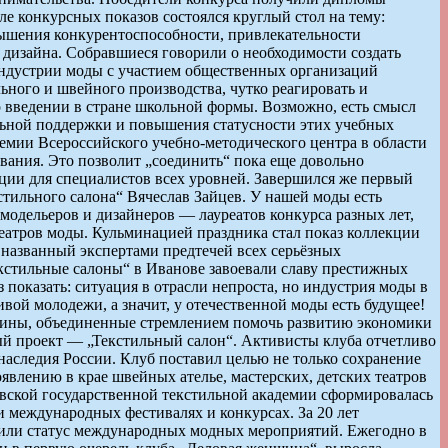
 конкурсных показов состоялся круглый стол на тему:
вышения конкурентоспособности, привлекательности
 дизайна. Собравшиеся говорили о необходимости создать
ндустрии моды с участием общественных организаций
ьного и швейного производства, чутко реагировать и
о введении в стране школьной формы. Возможно, есть смысл
льной поддержки и повышения статусности этих учебных
демии Всероссийского учебно-методического центра в области
ания. Это позволит „соединить“ пока еще довольно
ции для специалистов всех уровней. Завершился же первый
тильного салона“ Вячеслав Зайцев. У нашей моды есть
одельеров и дизайнеров — лауреатов конкурса разных лет,
еатров моды. Кульминацией праздника стал показ коллекции
, названный экспертами предтечей всех серьёзных
Текстильные салоны“ в Иванове завоевали славу престижных
оказать: ситуация в отрасли непроста, но индустрия моды в
вой молодежи, а значит, у отечественной моды есть будущее!
нщины, объединенные стремлением помочь развитию экономики
ый проект — „Текстильный салон“. Активисты клуба отчетливо
наследия России. Клуб поставил целью не только сохранение
явлению в крае швейных ателье, мастерских, детских театров
овской государственной текстильной академии сформировалась
 международных фестивалях и конкурсах. За 20 лет
чили статус международных модных мероприятий. Ежегодно в