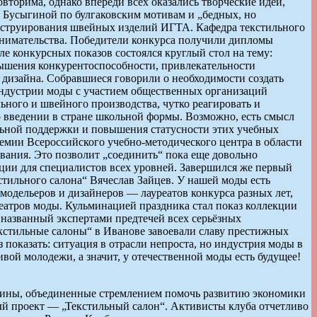
вторима, однако впереди всех оказались творческие идеи,
 Бусыгиной по булгаковским мотивам и „бедных, но
нструирования швейных изделий ИГТА. Кафедра текстильного
нимательства. Победители конкурса получили дипломы
 конкурсных показов состоялся круглый стол на тему:
вышения конкурентоспособности, привлекательности
 дизайна. Собравшиеся говорили о необходимости создать
ндустрии моды с участием общественных организаций
ьного и швейного производства, чутко реагировать и
о введении в стране школьной формы. Возможно, есть смысл
льной поддержки и повышения статусности этих учебных
демии Всероссийского учебно-методического центра в области
ания. Это позволит „соединить“ пока еще довольно
ции для специалистов всех уровней. Завершился же первый
тильного салона“ Вячеслав Зайцев. У нашей моды есть
одельеров и дизайнеров — лауреатов конкурса разных лет,
еатров моды. Кульминацией праздника стал показ коллекции
, названный экспертами предтечей всех серьёзных
Текстильные салоны“ в Иванове завоевали славу престижных
оказать: ситуация в отрасли непроста, но индустрия моды в
вой молодежи, а значит, у отечественной моды есть будущее!
нщины, объединенные стремлением помочь развитию экономики
ый проект — „Текстильный салон“. Активисты клуба отчетливо