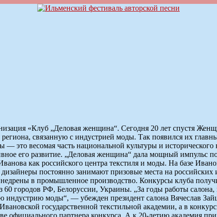
ганизация «Клуб „Деловая женщина“. Сегодня 20 лет спустя Же
 региона, связанную с индустрией моды. Так появился их главн
ды — это весомая часть национальной культуры и исторического 
ивное его развитие. „Деловая женщина“ дала мощный импульс по
ванова как российского центра текстиля и моды. На базе Иван
 дизайнеры постоянно занимают призовые места на российских и
х внедрены в промышленное производство. Конкурсы клуба полу
з 60 городов РФ, Белоруссии, Украины. „За годы работы салона,
 индустрию моды“, — убежден президент салона Вячеслав Зайц
 Ивановской государственной текстильной академии, а в конкур
тве официального партнера конкурса. А к 20-летию академия п