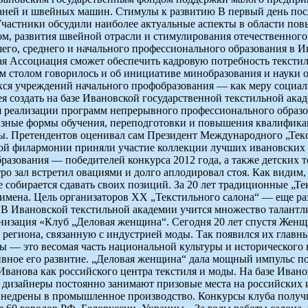
ней и швейных машин. Стимулы к развитию В первый день после
Участники обсудили наиболее актуальные аспекты в области по
м, развития швейной отрасли и стимулирования отечественного
го, среднего и начального профессионального образования в И
ая Ассоциация сможет обеспечить кадровую потребность текстил
ым столом говорилось и об инициативе минобразования и науки 
ихся учреждений начального профобразования — как меру социа
я создать на базе Ивановской государственной текстильной ака
я реализации программ непрерывного профессионального образов
разные формы обучения, переподготовки и повышения квалифика
ы. Претендентов оценивал сам Президент Международного „Текс
ой филармонии приняли участие коллекции лучших ивановских м
азования — победителей конкурса 2012 года, а также детских т
тро зал встретил овациями и долго аплодировал стоя. Как видим
не собирается сдавать своих позиций. За 20 лет традиционные „
ена. Цель организаторов XX „Текстильного салона“ — еще раз п
. В Ивановской текстильной академии учится множество талантли
ганизация «Клуб „Деловая женщина“. Сегодня 20 лет спустя Же
 региона, связанную с индустрией моды. Так появился их главн
ды — это весомая часть национальной культуры и исторического 
ивное его развитие. „Деловая женщина“ дала мощный импульс по
ванова как российского центра текстиля и моды. На базе Иван
 дизайнеры постоянно занимают призовые места на российских и
х внедрены в промышленное производство. Конкурсы клуба полу