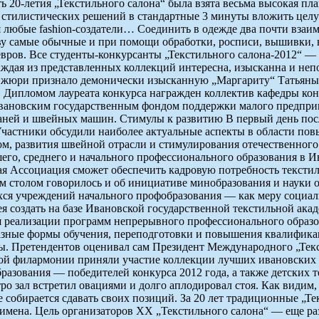
ь 20-летия „Текстильного салона“ была взята весьма высокая пл
 стилистических решений в стандартные 3 минуты вложить цел
я любые fashion-создатели… Соединить в одежде два почти вз
нову самые обычные и при помощи обработки, росписи, вышивки
евров. Все студенты-конкурсанты „Текстильного салона-2012“ 
ждая из представленных коллекций интересна, изысканна и непо
а жюри признало демонически изысканную „Маргариту“ Татьяны
 Дипломом лауреата конкурса награжден коллектив кафедры ко
Ивановским государственным фондом поддержки малого предпри
ней и швейных машин. Стимулы к развитию В первый день после
Участники обсудили наиболее актуальные аспекты в области по
м, развития швейной отрасли и стимулирования отечественного
го, среднего и начального профессионального образования в И
ая Ассоциация сможет обеспечить кадровую потребность текстил
ым столом говорилось и об инициативе минобразования и науки 
ихся учреждений начального профобразования — как меру социа
я создать на базе Ивановской государственной текстильной ака
я реализации программ непрерывного профессионального образов
разные формы обучения, переподготовки и повышения квалифика
ы. Претендентов оценивал сам Президент Международного „Текс
ой филармонии приняли участие коллекции лучших ивановских м
азования — победителей конкурса 2012 года, а также детских т
тро зал встретил овациями и долго аплодировал стоя. Как видим
не собирается сдавать своих позиций. За 20 лет традиционные „
ена. Цель организаторов XX „Текстильного салона“ — еще раз п