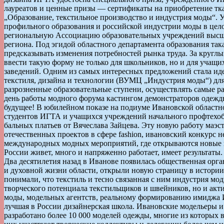
лауреатов и ценные призы — сертификаты на приобретение тка
„Образование, текстильное производство и индустрия моды“. 
профильного образования и российской индустрии моды в цело
региональную Ассоциацию образовательных учреждений высше
региона. Под эгидой областного департамента образования так
предсказывать изменения потребностей рынка труда. За кругл
ввести такую форму не только для школьников, но и для учащ
заведений. Одним из самых интересных предложений стала иде
текстиля, дизайна и технологии (ВУМЦ „Индустрия моды“) дл
разрозненные образовательные ступени, осуществлять самые 
день работы модного форума кастингом демонстраторов одежд
будущее! В юбилейном показе на подиуме Ивановской областн
студентов ИГТА и учащихся учреждений начального профтехобр
бальных платьев от Вячеслава Зайцева. Эту новую работу маэс
отечественных проектов в сфере fashion, ивановский конкурс 
международных модных мероприятий, где открываются новые им
России живет, много и напряженно работает, имеет результаты
Два десятилетия назад в Иванове появилась общественная ор
и духовной жизни области, открыли новую страницу в истории
понимали, что текстиль и тесно связанная с ним индустрия мо
творческого потенциала текстильщиков и швейников, но и акт
моды, модельных агентств, реальному формированию имиджа И
лучшая в России дизайнерская школа. Ивановские модельеры и
разработано более 10 000 моделей одежды, многие из которы