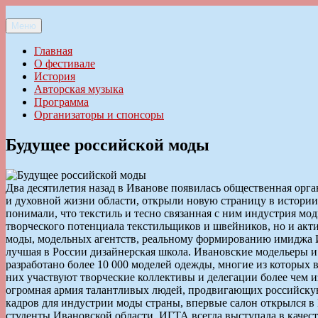
Перейти
к
Меню
Ильменский фестиваль авторской песни
содержимому
Главная
О фестивале
История
Авторская музыка
Программа
Организаторы и спонсоры
Будущее российской моды
Два десятилетия назад в Иванове появилась общественная ор
и духовной жизни области, открыли новую страницу в истории
понимали, что текстиль и тесно связанная с ним индустрия мо
творческого потенциала текстильщиков и швейников, но и акт
моды, модельных агентств, реальному формированию имиджа И
лучшая в России дизайнерская школа. Ивановские модельеры и
разработано более 10 000 моделей одежды, многие из которы
них участвуют творческие коллективы и делегации более чем и
огромная армия талантливых людей, продвигающих российскую
кадров для индустрии моды страны, впервые салон открылся в
студенты Ивановской области. ИГТА всегда выступала в качес