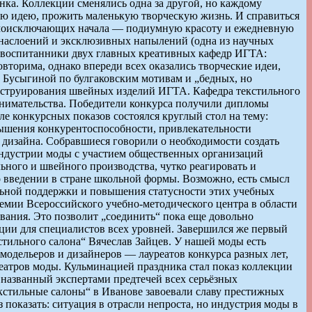
анка. Коллекции сменялись одна за другой, но каждому
ую идею, прожить маленькую творческую жизнь. И справиться
аимоисключающих начала — подиумную красоту и ежедневную
, наслоений и эксклюзивных напылений (одна из научных
— воспитанники двух главных креативных кафедр ИГТА:
вторима, однако впереди всех оказались творческие идеи,
 Бусыгиной по булгаковским мотивам и „бедных, но
нструирования швейных изделий ИГТА. Кафедра текстильного
нимательства. Победители конкурса получили дипломы
 конкурсных показов состоялся круглый стол на тему:
вышения конкурентоспособности, привлекательности
 дизайна. Собравшиеся говорили о необходимости создать
ндустрии моды с участием общественных организаций
ьного и швейного производства, чутко реагировать и
о введении в стране школьной формы. Возможно, есть смысл
льной поддержки и повышения статусности этих учебных
демии Всероссийского учебно-методического центра в области
ания. Это позволит „соединить“ пока еще довольно
ции для специалистов всех уровней. Завершился же первый
тильного салона“ Вячеслав Зайцев. У нашей моды есть
одельеров и дизайнеров — лауреатов конкурса разных лет,
еатров моды. Кульминацией праздника стал показ коллекции
, названный экспертами предтечей всех серьёзных
Текстильные салоны“ в Иванове завоевали славу престижных
оказать: ситуация в отрасли непроста, но индустрия моды в