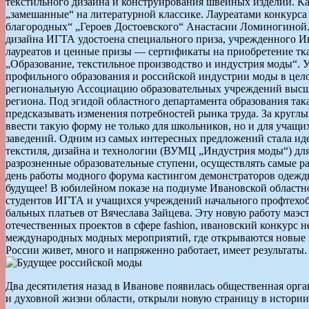
текстильного дизайна и конструирования швейных изделий. Ка
„замешанные“ на литературной классике. Лауреатами конкурс
благородных“ „Героев Достоевского“ Анастасии Ломиногиной.
дизайна ИГТА удостоена специального приза, учрежденного 
лауреатов и ценные призы — сертификаты на приобретение тка
„Образование, текстильное производство и индустрия моды“. 
профильного образования и российской индустрии моды в цело
региональную Ассоциацию образовательных учреждений высше
региона. Под эгидой областного департамента образования так
предсказывать изменения потребностей рынка труда. За кругл
ввести такую форму не только для школьников, но и для учащ
заведений. Одним из самых интересных предложений стала иде
текстиля, дизайна и технологии (ВУМЦ „Индустрия моды“) дл
разрозненные образовательные ступени, осуществлять самые 
день работы модного форума кастингом демонстраторов одежд
будущее! В юбилейном показе на подиуме Ивановской областн
студентов ИГТА и учащихся учреждений начального профтехобр
бальных платьев от Вячеслава Зайцева. Эту новую работу маэс
отечественных проектов в сфере fashion, ивановский конкурс 
международных модных мероприятий, где открываются новые им
России живет, много и напряженно работает, имеет результаты
Два десятилетия назад в Иванове появилась общественная ор
и духовной жизни области, открыли новую страницу в истории