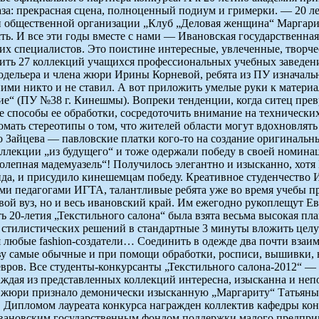
каза: прекрасная сцена, полноценный подиум и гримерки. — 20 
й общественной организации „Клуб „Деловая женщина“ Маргарит
. И все эти годы вместе с нами — Ивановская государственная 
их специалистов. Это поистине интересные, увлеченные, творче
нить 27 коллекций учащихся профессиональных учебных заведен
одельера и члена жюри Ирины Корневой, ребята из ПУ изначаль
ми никто и не ставил. А вот приложить умелые руки к материал
е“ (ПУ №38 г. Кинешмы). Вопреки тенденции, когда ситец прев
е способы ее обработки, сосредоточить внимание на технически
мать стереотипы о том, что жителей области могут вдохновлять
 Зайцева — павловские платки кого-то на создание оригинальн
лекции „из будущего“ и тоже одержали победу в своей номина
епная мадемуазель“! Получилось элегантно и изысканно, хотя Ко
нда, и присудило кинешемцам победу. Креативное студенчество 
и педагогами ИГТА, талантливые ребята уже во время учебы пр
вой вуз, но и весь ивановский край. Им ежегодно рукоплещут Е
ь 20-летия „Текстильного салона“ была взята весьма высокая пл
 стилистических решений в стандартные 3 минуты вложить цел
я любые fashion-создатели… Соединить в одежде два почти вз
нову самые обычные и при помощи обработки, росписи, вышивки
евров. Все студенты-конкурсанты „Текстильного салона-2012“ 
ждая из представленных коллекций интересна, изысканна и непо
а жюри признало демонически изысканную „Маргариту“ Татьяны
 Дипломом лауреата конкурса награжден коллектив кафедры ко
Ивановским государственным фондом поддержки малого предпри