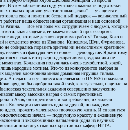
 и в первую очередь клуба „Деловая женщина“, выросла
ев. В этом юбилейном году, учитывая важность подготовки
сных показах приняли участие только „свои“ — учащиеся и
риготовила еще и поистине бесценный подарок — великолепный
лет работает наша общественная организация и наш основной
а Разина. — Все эти годы мы сотрудничаем с людьми, которые
текстильная академия, ее замечательный профессорско-
ские люди, которые делают огромную работу! Тильда, Коко и
ий и студентов вузов из Иванова, Кинешмы, Шуи, Фурманова,
но не собирались поразить зрителя ни немыслимым креативом,
у, извлечь из фактуры нечто новое — дело другое. Яркий тому
ратился в ткань интерьерно-декоративную, художники не
х моментах. Коллекция получилась очень самобытной, яркой,
 лишь народные мотивы. Кто-то из конкурсантов выбрал за
ых моделей вдохновила милая домашняя игрушка-тильда.
ции. А педагоги и учащиеся кинешемского ПУ №36 пожелали
ко вряд ли бы одобрила такой trash, как туфельки, надетые на
Ивановская текстильная академия совершенно заслуженно
ивозят массу высоких наград с самых престижных
вропа и Азия, они креативны и востребованы, их модели
анка. Коллекции сменялись одна за другой, но каждому
ую идею, прожить маленькую творческую жизнь. И справиться
аимоисключающих начала — подиумную красоту и ежедневную
, наслоений и эксклюзивных напылений (одна из научных
— воспитанники двух главных креативных кафедр ИГТА: