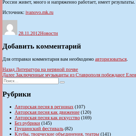
России живет, много и напряженно работает, имеет результаты
Источник:
ivanovo.mk.ru
Автор
Опубликовано
Рубрики
28.11.2012
Новости
Добавить комментарий
Для отправки комментария вам необходимо
авторизоваться
.
Навигация
Предыдущая
Назад
Литература на нервной почве
запись:
Следующая
Далее
Заключенные музыканты из Ставрополя побеждают Елен
по
Искать:
запись:
Поиск
записям
Рубрики
Авторская песня в регионах
(107)
Авторская песня как движение
(120)
Авторская песня как искусство
(169)
Без рубрики
(145)
Грушинский фестиваль
(82)
Клубы, творческие объединения, театры
(141)