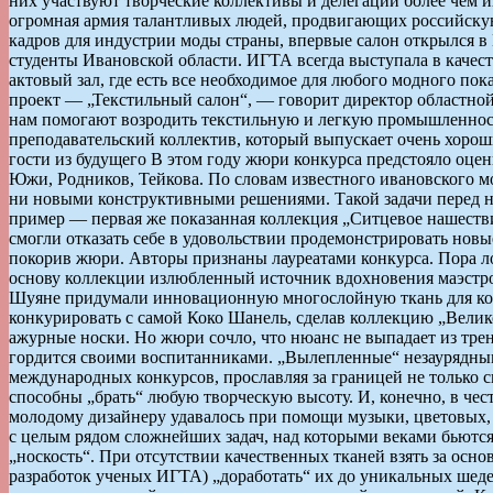
них участвуют творческие коллективы и делегации более чем и
огромная армия талантливых людей, продвигающих российскую
кадров для индустрии моды страны, впервые салон открылся в
студенты Ивановской области. ИГТА всегда выступала в качес
актовый зал, где есть все необходимое для любого модного по
проект — „Текстильный салон“, — говорит директор областно
нам помогают возродить текстильную и легкую промышленность
преподавательский коллектив, который выпускает очень хорош
гости из будущего В этом году жюри конкурса предстояло оце
Южи, Родников, Тейкова. По словам известного ивановского м
ни новыми конструктивными решениями. Такой задачи перед ни
пример — первая же показанная коллекция „Ситцевое нашестви
смогли отказать себе в удовольствии продемонстрировать новы
покорив жюри. Авторы признаны лауреатами конкурса. Пора ло
основу коллекции излюбленный источник вдохновения маэстро
Шуяне придумали инновационную многослойную ткань для кол
конкурировать с самой Коко Шанель, сделав коллекцию „Великол
ажурные носки. Но жюри сочло, что нюанс не выпадает из тре
гордится своими воспитанниками. „Вылепленные“ незаурядным
международных конкурсов, прославляя за границей не только с
способны „брать“ любую творческую высоту. И, конечно, в чест
молодому дизайнеру удавалось при помощи музыки, цветовых,
с целым рядом сложнейших задач, над которыми веками бьютс
„носкость“. При отсутствии качественных тканей взять за ос
разработок ученых ИГТА) „доработать“ их до уникальных шед