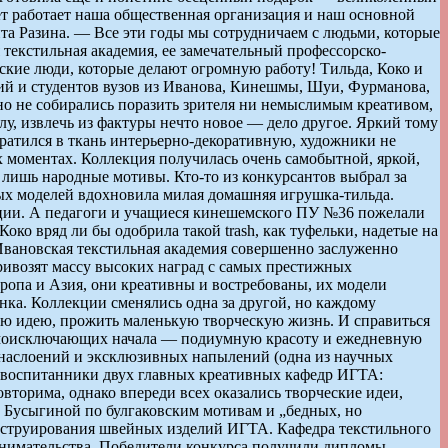
лет работает наша общественная организация и наш основной
а Разина. — Все эти годы мы сотрудничаем с людьми, которые
текстильная академия, ее замечательный профессорско-
ские люди, которые делают огромную работу! Тильда, Коко и
ий и студентов вузов из Иванова, Кинешмы, Шуи, Фурманова,
но не собирались поразить зрителя ни немыслимым креативом,
у, извлечь из фактуры нечто новое — дело другое. Яркий тому
ратился в ткань интерьерно-декоративную, художники не
х моментах. Коллекция получилась очень самобытной, яркой,
 лишь народные мотивы. Кто-то из конкурсантов выбрал за
ых моделей вдохновила милая домашняя игрушка-тильда.
ции. А педагоги и учащиеся кинешемского ПУ №36 пожелали
ко вряд ли бы одобрила такой trash, как туфельки, надетые на
Ивановская текстильная академия совершенно заслуженно
ивозят массу высоких наград с самых престижных
вропа и Азия, они креативны и востребованы, их модели
анка. Коллекции сменялись одна за другой, но каждому
ую идею, прожить маленькую творческую жизнь. И справиться
аимоисключающих начала — подиумную красоту и ежедневную
, наслоений и эксклюзивных напылений (одна из научных
— воспитанники двух главных креативных кафедр ИГТА:
вторима, однако впереди всех оказались творческие идеи,
 Бусыгиной по булгаковским мотивам и „бедных, но
нструирования швейных изделий ИГТА. Кафедра текстильного
нимательства. Победители конкурса получили дипломы