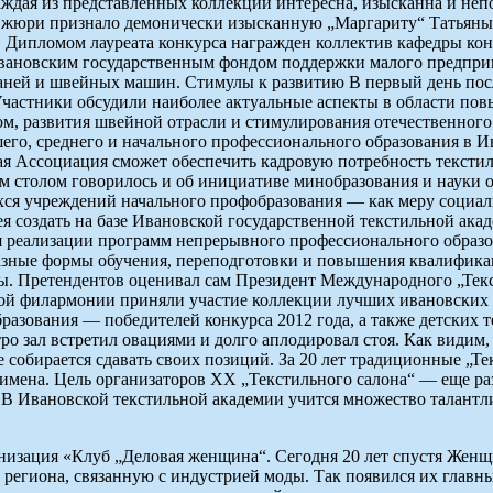
ждая из представленных коллекций интересна, изысканна и непо
а жюри признало демонически изысканную „Маргариту“ Татьяны
 Дипломом лауреата конкурса награжден коллектив кафедры ко
Ивановским государственным фондом поддержки малого предпри
ней и швейных машин. Стимулы к развитию В первый день после
Участники обсудили наиболее актуальные аспекты в области по
м, развития швейной отрасли и стимулирования отечественного
го, среднего и начального профессионального образования в И
ая Ассоциация сможет обеспечить кадровую потребность текстил
ым столом говорилось и об инициативе минобразования и науки 
ихся учреждений начального профобразования — как меру социа
я создать на базе Ивановской государственной текстильной ака
я реализации программ непрерывного профессионального образов
разные формы обучения, переподготовки и повышения квалифика
ы. Претендентов оценивал сам Президент Международного „Текс
ой филармонии приняли участие коллекции лучших ивановских м
азования — победителей конкурса 2012 года, а также детских т
тро зал встретил овациями и долго аплодировал стоя. Как видим
не собирается сдавать своих позиций. За 20 лет традиционные „
ена. Цель организаторов XX „Текстильного салона“ — еще раз п
. В Ивановской текстильной академии учится множество талантли
ганизация «Клуб „Деловая женщина“. Сегодня 20 лет спустя Же
 региона, связанную с индустрией моды. Так появился их главн