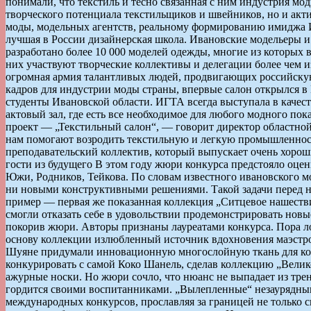
понимали, что текстиль и тесно связанная с ним индустрия мо
творческого потенциала текстильщиков и швейников, но и акт
моды, модельных агентств, реальному формированию имиджа И
лучшая в России дизайнерская школа. Ивановские модельеры и
разработано более 10 000 моделей одежды, многие из которы
них участвуют творческие коллективы и делегации более чем и
огромная армия талантливых людей, продвигающих российскую
кадров для индустрии моды страны, впервые салон открылся в
студенты Ивановской области. ИГТА всегда выступала в качес
актовый зал, где есть все необходимое для любого модного по
проект — „Текстильный салон“, — говорит директор областно
нам помогают возродить текстильную и легкую промышленность
преподавательский коллектив, который выпускает очень хорош
гости из будущего В этом году жюри конкурса предстояло оце
Южи, Родников, Тейкова. По словам известного ивановского м
ни новыми конструктивными решениями. Такой задачи перед ни
пример — первая же показанная коллекция „Ситцевое нашестви
смогли отказать себе в удовольствии продемонстрировать новы
покорив жюри. Авторы признаны лауреатами конкурса. Пора ло
основу коллекции излюбленный источник вдохновения маэстро
Шуяне придумали инновационную многослойную ткань для кол
конкурировать с самой Коко Шанель, сделав коллекцию „Великол
ажурные носки. Но жюри сочло, что нюанс не выпадает из тре
гордится своими воспитанниками. „Вылепленные“ незаурядным
международных конкурсов, прославляя за границей не только с