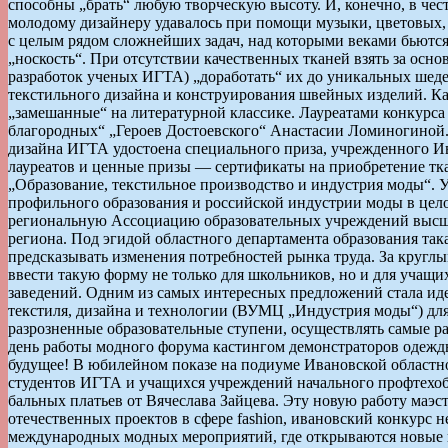
способны „брать“ любую творческую высоту. И, конечно, в чест
молодому дизайнеру удавалось при помощи музыки, цветовых,
с целым рядом сложнейших задач, над которыми веками бьютс
„носкость“. При отсутствии качественных тканей взять за ос
разработок ученых ИГТА) „доработать“ их до уникальных шед
текстильного дизайна и конструирования швейных изделий. Ка
„замешанные“ на литературной классике. Лауреатами конкурс
благородных“ „Героев Достоевского“ Анастасии Ломиногиной.
дизайна ИГТА удостоена специального приза, учрежденного 
лауреатов и ценные призы — сертификаты на приобретение тка
„Образование, текстильное производство и индустрия моды“. 
профильного образования и российской индустрии моды в цело
региональную Ассоциацию образовательных учреждений высше
региона. Под эгидой областного департамента образования так
предсказывать изменения потребностей рынка труда. За кругл
ввести такую форму не только для школьников, но и для учащ
заведений. Одним из самых интересных предложений стала иде
текстиля, дизайна и технологии (ВУМЦ „Индустрия моды“) дл
разрозненные образовательные ступени, осуществлять самые 
день работы модного форума кастингом демонстраторов одежд
будущее! В юбилейном показе на подиуме Ивановской областн
студентов ИГТА и учащихся учреждений начального профтехобр
бальных платьев от Вячеслава Зайцева. Эту новую работу маэс
отечественных проектов в сфере fashion, ивановский конкурс 
международных модных мероприятий, где открываются новые им