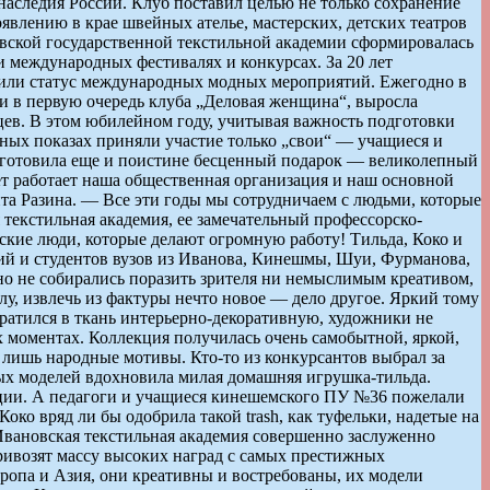
наследия России. Клуб поставил целью не только сохранение
явлению в крае швейных ателье, мастерских, детских театров
овской государственной текстильной академии сформировалась
 международных фестивалях и конкурсах. За 20 лет
чили статус международных модных мероприятий. Ежегодно в
 и в первую очередь клуба „Деловая женщина“, выросла
ев. В этом юбилейном году, учитывая важность подготовки
сных показах приняли участие только „свои“ — учащиеся и
риготовила еще и поистине бесценный подарок — великолепный
лет работает наша общественная организация и наш основной
а Разина. — Все эти годы мы сотрудничаем с людьми, которые
текстильная академия, ее замечательный профессорско-
ские люди, которые делают огромную работу! Тильда, Коко и
ий и студентов вузов из Иванова, Кинешмы, Шуи, Фурманова,
но не собирались поразить зрителя ни немыслимым креативом,
у, извлечь из фактуры нечто новое — дело другое. Яркий тому
ратился в ткань интерьерно-декоративную, художники не
х моментах. Коллекция получилась очень самобытной, яркой,
 лишь народные мотивы. Кто-то из конкурсантов выбрал за
ых моделей вдохновила милая домашняя игрушка-тильда.
ции. А педагоги и учащиеся кинешемского ПУ №36 пожелали
ко вряд ли бы одобрила такой trash, как туфельки, надетые на
Ивановская текстильная академия совершенно заслуженно
ивозят массу высоких наград с самых престижных
вропа и Азия, они креативны и востребованы, их модели