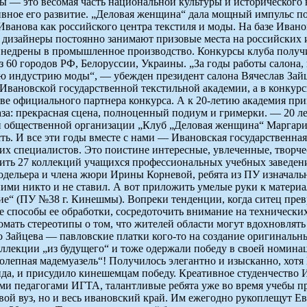
ды — это весомая часть национальной культуры и исторического 
ивное его развитие. „Деловая женщина“ дала мощный импульс по
ванова как российского центра текстиля и моды. На базе Иван
 дизайнеры постоянно занимают призовые места на российских и
х внедрены в промышленное производство. Конкурсы клуба полу
з 60 городов РФ, Белоруссии, Украины. „За годы работы салона,
 индустрию моды“, — убежден президент салона Вячеслав Зайц
 Ивановской государственной текстильной академии, а в конкур
тве официального партнера конкурса. А к 20-летию академия п
каза: прекрасная сцена, полноценный подиум и гримерки. — 20 
й общественной организации „Клуб „Деловая женщина“ Маргарит
. И все эти годы вместе с нами — Ивановская государственная 
их специалистов. Это поистине интересные, увлеченные, творче
нить 27 коллекций учащихся профессиональных учебных заведен
одельера и члена жюри Ирины Корневой, ребята из ПУ изначаль
ми никто и не ставил. А вот приложить умелые руки к материал
е“ (ПУ №38 г. Кинешмы). Вопреки тенденции, когда ситец прев
е способы ее обработки, сосредоточить внимание на технически
мать стереотипы о том, что жителей области могут вдохновлять
 Зайцева — павловские платки кого-то на создание оригинальн
лекции „из будущего“ и тоже одержали победу в своей номина
епная мадемуазель“! Получилось элегантно и изысканно, хотя Ко
нда, и присудило кинешемцам победу. Креативное студенчество 
и педагогами ИГТА, талантливые ребята уже во время учебы пр
вой вуз, но и весь ивановский край. Им ежегодно рукоплещут Е