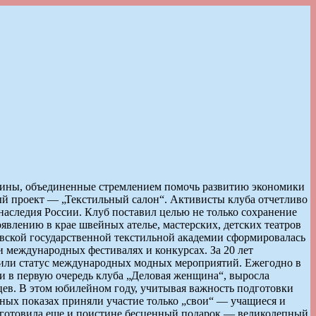
нщины, объединенные стремлением помочь развитию экономики
ый проект — „Текстильный салон“. Активисты клуба отчетливо
наследия России. Клуб поставил целью не только сохранение
явлению в крае швейных ателье, мастерских, детских театров
овской государственной текстильной академии сформировалась
 международных фестивалях и конкурсах. За 20 лет
чили статус международных модных мероприятий. Ежегодно в
 и в первую очередь клуба „Деловая женщина“, выросла
ев. В этом юбилейном году, учитывая важность подготовки
сных показах приняли участие только „свои“ — учащиеся и
риготовила еще и поистине бесценный подарок — великолепный