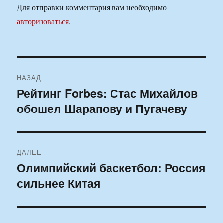
Для отправки комментария вам необходимо
авторизоваться
.
Навигация
НАЗАД
по
Рейтинг Forbes: Стас Михайлов
Предыдущая
обошел Шарапову и Пугачеву
запись:
записям
ДАЛЕЕ
Олимпийский баскетбол: Россия
Следующая
сильнее Китая
запись: