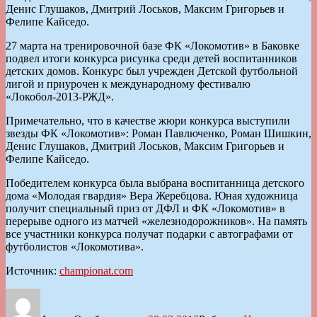
Денис Глушаков, Дмитрий Лоськов, Максим Григорьев и
Фелипе Кайседо.
27 марта на тренировочной базе ФК «Локомотив» в Баковке
подвел итоги конкурса рисунка среди детей воспитанников
детских домов. Конкурс был учрежден Детской футбольной
лигой и приурочен к международному фестивалю
«Локобол-2013-РЖД».
Примечательно, что в качестве жюри конкурса выступили
звезды ФК «Локомотив»: Роман Павлюченко, Роман Шишкин,
Денис Глушаков, Дмитрий Лоськов, Максим Григорьев и
Фелипе Кайседо.
Победителем конкурса была выбрана воспитанница детского
дома «Молодая гвардия» Вера Жеребцова. Юная художница
получит специальный приз от ДФЛ и ФК «Локомотив» в
перерыве одного из матчей «железнодорожников». На память
все участники конкурса получат подарки с автографами от
футболистов «Локомотива».
Источник:
championat.com