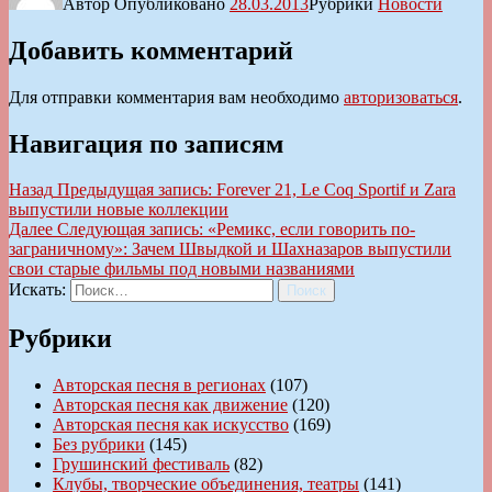
Автор
Опубликовано
28.03.2013
Рубрики
Новости
Добавить комментарий
Для отправки комментария вам необходимо
авторизоваться
.
Навигация по записям
Назад
Предыдущая запись:
Forever 21, Le Coq Sportif и Zara
выпустили новые коллекции
Далее
Следующая запись:
«Ремикс, если говорить по-
заграничному»: Зачем Швыдкой и Шахназаров выпустили
свои старые фильмы под новыми названиями
Искать:
Поиск
Рубрики
Авторская песня в регионах
(107)
Авторская песня как движение
(120)
Авторская песня как искусство
(169)
Без рубрики
(145)
Грушинский фестиваль
(82)
Клубы, творческие объединения, театры
(141)