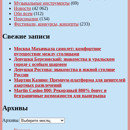
Музыкальные инструменты
(69)
Новости
(42 062)
Обо всем
(112)
Персоналии
(134)
Фестивали, конкурсы, концерты
(233)
Свежие записи
Москва Махачкала самолет: комфортное
путешествие между столицами
Девушки Березовский: знакомства в уральском
городе с особым шармом
Девушки Ростова: знакомства в южной столице
России
Мартин Казино: Премиум-платформа для ценителей
азартных развлечений
Martin Casino 800: Рекордный 800% бонус и
безграничные возможности для выигрыша
Архивы
Архивы