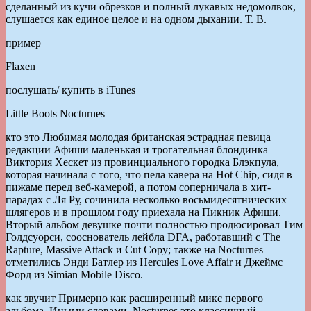
сделанный из кучи обрезков и полный лукавых недомолвок,
слушается как единое целое и на одном дыхании. Т. В.
пример
Flaxen
послушать/ купить в iTunes
Little Boots Nocturnes
кто это Любимая молодая британская эстрадная певица
редакции Афиши маленькая и трогательная блондинка
Виктория Хескет из провинциального городка Блэкпула,
которая начинала с того, что пела кавера на Hot Chip, сидя в
пижаме перед веб-камерой, а потом соперничала в хит-
парадах с Ля Ру, сочинила несколько восьмидесятнических
шлягеров и в прошлом году приехала на Пикник Афиши.
Вторый альбом девушке почти полностью продюсировал Тим
Голдсуорси, сооснователь лейбла DFA, работавший c The
Rapture, Massive Attack и Cut Copy; также на Nocturnes
отметились Энди Батлер из Hercules Love Affair и Джеймс
Форд из Simian Mobile Disco.
как звучит Примерно как расширенный микс первого
альбома. Иными словами, Nocturnes это классичный