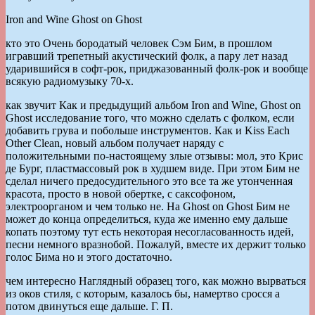
Iron and Wine Ghost on Ghost
кто это Очень бородатый человек Сэм Бим, в прошлом
игравший трепетный акустический фолк, а пару лет назад
ударившийся в софт-рок, приджазованный фолк-рок и вообще
всякую радиомузыку 70-х.
как звучит Как и предыдущий альбом Iron and Wine, Ghost on
Ghost исследование того, что можно сделать с фолком, если
добавить грува и побольше инструментов. Как и Kiss Each
Other Clean, новый альбом получает наряду с
положительными по-настоящему злые отзывы: мол, это Крис
де Бург, пластмассовый рок в худшем виде. При этом Бим не
сделал ничего предосудительного это все та же утонченная
красота, просто в новой обертке, с саксофоном,
электроорганом и чем только не. На Ghost on Ghost Бим не
может до конца определиться, куда же именно ему дальше
копать поэтому тут есть некоторая несогласованность идей,
песни немного вразнобой. Пожалуй, вместе их держит только
голос Бима но и этого достаточно.
чем интересно Наглядный образец того, как можно вырваться
из оков стиля, с которым, казалось бы, намертво сросся а
потом двинуться еще дальше. Г. П.