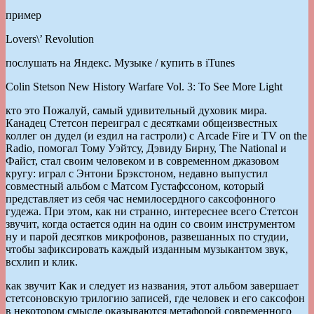
пример
Lovers\’ Revolution
послушать на Яндекс. Музыке / купить в iTunes
Colin Stetson New History Warfare Vol. 3: To See More Light
кто это Пожалуй, самый удивительный духовик мира.
Канадец Стетсон переиграл с десятками общеизвестных
коллег он дудел (и ездил на гастроли) с Arcade Fire и TV on the
Radio, помогал Тому Уэйтсу, Дэвиду Бирну, The National и
Файст, стал своим человеком и в современном джазовом
кругу: играл с Энтони Брэкстоном, недавно выпустил
совместный альбом с Матсом Густафссоном, который
представляет из себя час немилосердного саксофонного
гудежа. При этом, как ни странно, интереснее всего Стетсон
звучит, когда остается один на один со своим инструментом
ну и парой десятков микрофонов, развешанных по студии,
чтобы зафиксировать каждый изданным музыкантом звук,
всхлип и клик.
как звучит Как и следует из названия, этот альбом завершает
стетсоновскую трилогию записей, где человек и его саксофон
в некотором смысле оказываются метафорой современного