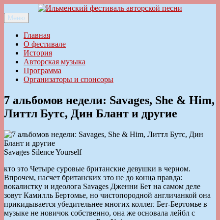
Перейти
к
Меню
Ильменский фестиваль авторской песни
содержимому
Главная
О фестивале
История
Авторская музыка
Программа
Организаторы и спонсоры
7 альбомов недели: Savages, She & Him,
Литтл Бутс, Дин Блант и другие
Savages Silence Yourself
кто это Четыре суровые британские девушки в черном.
Впрочем, насчет британских это не до конца правда:
вокалистку и идеолога Savages Дженни Бет на самом деле
зовут Камилль Бертомье, но чистопородной англичанкой она
прикидывается убедительнее многих коллег. Бет-Бертомье в
музыке не новичок собственно, она же основала лейбл с