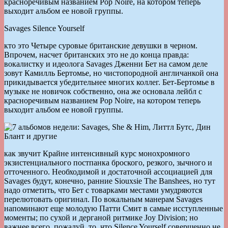
красноречивым названием Pop Noire, на котором теперь
выходит альбом ее новой группы.
Savages Silence Yourself
кто это Четыре суровые британские девушки в черном.
Впрочем, насчет британских это не до конца правда:
вокалистку и идеолога Savages Дженни Бет на самом деле
зовут Камилль Бертомье, но чистопородной англичанкой она
прикидывается убедительнее многих коллег. Бет-Бертомье в
музыке не новичок собственно, она же основала лейбл с
красноречивым названием Pop Noire, на котором теперь
выходит альбом ее новой группы.
как звучит Крайне интенсивный курс монохромного
экзистенциального постпанка броского, резкого, зычного и
отточенного. Необходимой и достаточной ассоциацией для
Savages будут, конечно, ранние Siouxsie The Banshees, но тут
надо отметить, что Бет с товарками местами умудряются
перелютовать оригинал. По вокальным манерам Savages
напоминают еще молодую Патти Смит в самые исступленные
моменты; по сухой и дерганой ритмике Joy Division; но
важнее всего, пожалуй, то, что Silence Yourself совершенно не