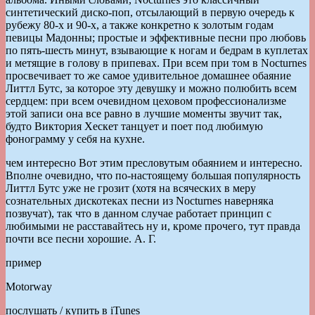
синтетический диско-поп, отсылающий в первую очередь к
рубежу 80-х и 90-х, а также конкретно к золотым годам
певицы Мадонны; простые и эффективные песни про любовь
по пять-шесть минут, взывающие к ногам и бедрам в куплетах
и метящие в голову в припевах. При всем при том в Nocturnes
просвечивает то же самое удивительное домашнее обаяние
Литтл Бутс, за которое эту девушку и можно полюбить всем
сердцем: при всем очевидном цеховом профессионализме
этой записи она все равно в лучшие моменты звучит так,
будто Виктория Хескет танцует и поет под любимую
фонограмму у себя на кухне.
чем интересно Вот этим пресловутым обаянием и интересно.
Вполне очевидно, что по-настоящему большая популярность
Литтл Бутс уже не грозит (хотя на всяческих в меру
сознательных дискотеках песни из Nocturnes наверняка
позвучат), так что в данном случае работает принцип с
любимыми не расставайтесь ну и, кроме прочего, тут правда
почти все песни хорошие. А. Г.
пример
Motorway
послушать / купить в iTunes