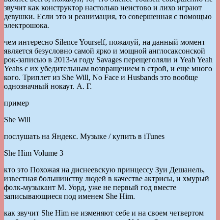
звучит как конструктор настолько неистово и лихо играют
девушки. Если это и реанимация, то совершенная с помощью
электрошока.
чем интересно Silence Yourself, пожалуй, на данный момент
является безусловно самой ярко и мощной англосаксонской
рок-записью в 2013-м году Savages перещеголяли и Yeah Yeah
Yeahs с их убедительным возвращением в строй, и еще много
кого. Триплет из She Will, No Face и Husbands это вообще
однозначный нокаут. А. Г.
пример
She Will
послушать на Яндекс. Музыке / купить в iTunes
She Him Volume 3
кто это Похожая на диснеевскую принцессу Зуи Дешанель,
известная большинству людей в качестве актрисы, и хмурый
фолк-музыкант М. Уорд, уже не первый год вместе
записывающиеся под именем She Him.
как звучит She Him не изменяют себе и на своем четвертом