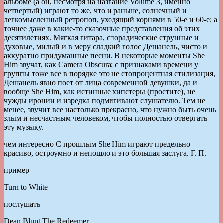
альбоме (а он, несмотря на название Volume 3, именно
четвертый) играют то же, что и раньше, солнечный и
легкомысленный ретропоп, уходящий корнями в 50-е и 60-е; а
точнее даже в какие-то сказочные представления об этих
десятилетиях. Мягкая гитара, спорадические струнные и
духовые, милый и в меру сладкий голос Дешанель, чисто и
аккуратно придуманные песни. В некоторые моменты She
Him звучат, как Camera Obscura; с признаками времени у
группы тоже все в порядке это не стопроцентная стилизация,
Дешанель явно поет от лица современной девушки, да и
вообще She Him, как истинные хипстеры (простите), не
чужды иронии и изредка подмигивают слушателю. Тем не
менее, звучит все настолько прекрасно, что нужно быть очень
злым и несчастным человеком, чтобы полностью отвергать
эту музыку.
чем интересно С прошлым She Him играют предельно
красиво, остроумно и непошло и это большая заслуга. Г. П.
пример
Turn to White
послушать
Dean Blunt The Redeemer