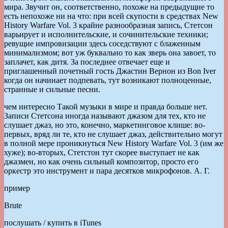
мира. Звучит он, соответственно, похоже на предыдущие то
есть непохоже ни на что: при всей скупости в средствах New
History Warfare Vol. 3 крайне разнообразная запись, Стетсон
варьирует и исполнительские, и сочинительские техники;
ревущие импровизации здесь соседствуют с блаженным
минимализмом; вот уж буквально то как зверь она завоет, то
заплачет, как дитя. За последнее отвечает еще и
приглашенный почетный гость Джастин Вернон из Bon Iver
когда он начинает подпевать, тут возникают полноценные,
странные и сильные песни.
чем интересно Такой музыки в мире и правда больше нет.
Записи Стетсона иногда называют джазом для тех, кто не
слушает джаз, но это, конечно, маркетинговое клише: во-
первых, вряд ли те, кто не слушает джаз, действительно могут
в полной мере проникнуться New History Warfare Vol. 3 (им же
хуже); во-вторых, Стетстон тут скорее выступает не как
джазмен, но как очень сильный композитор, просто его
оркестр это инструмент и пара десятков микрофонов. А. Г.
пример
Brute
послушать / купить в iTunes