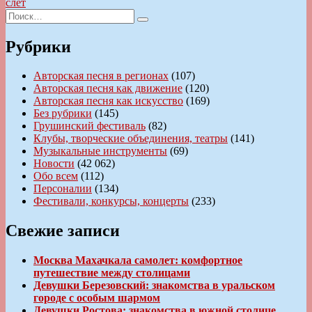
записям
запись:
слет
Искать:
Поиск
Рубрики
Авторская песня в регионах
(107)
Авторская песня как движение
(120)
Авторская песня как искусство
(169)
Без рубрики
(145)
Грушинский фестиваль
(82)
Клубы, творческие объединения, театры
(141)
Музыкальные инструменты
(69)
Новости
(42 062)
Обо всем
(112)
Персоналии
(134)
Фестивали, конкурсы, концерты
(233)
Свежие записи
Москва Махачкала самолет: комфортное
путешествие между столицами
Девушки Березовский: знакомства в уральском
городе с особым шармом
Девушки Ростова: знакомства в южной столице