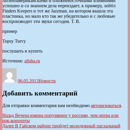
латиноамериканскими и ближневосточными влияниями
успешно и со знанием дела переиздает, к примеру, лейбл
Finders Keepers и тот же Jazzman, на котором вышла эта
пластинка, но мало кто так же убедительно и с любовью
воспроизводит эти звуки сегодня. Т. В.
пример
Topsy Turvy
послушать и купить
Источник:
afisha.ru
Автор
Опубликовано
Рубрики
06.05.2013
Новости
Добавить комментарий
Для отправки комментария вам необходимо
авторизоваться
.
Навигация
Предыдущая
Назад
Вечера юмора популярнее у россиян, чем опера или
запись:
рок-концерты
по
Следующая
Далее
В Гайском районе пройдет молодежный пасхальный