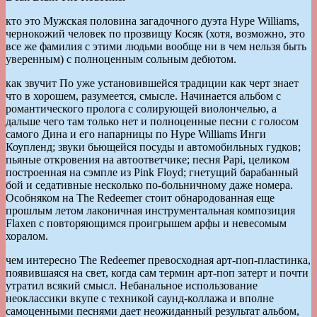
кто это Мужская половина загадочного дуэта Hype Williams,
чернокожий человек по прозвищу Косяк (хотя, возможно, это
все же фамилия с этими людьми вообще ни в чем нельзя быть
уверенным) с полноценным сольным дебютом.
как звучит По уже установившейся традиции как черт знает
что в хорошем, разумеется, смысле. Начинается альбом с
романтического пролога с солирующей виолончелью, а
дальше чего там только нет и полноценные песни с голосом
самого Дина и его напарницы по Hype Williams Инги
Коупленд; звуки бьющейся посуды и автомобильных гудков;
пьяные откровения на автоответчике; песня Papi, целиком
построенная на сэмпле из Pink Floyd; гнетущий барабанный
бой и седативные несколько по-больничному даже номера.
Особняком на The Redeemer стоит обнародованная еще
прошлым летом лаконичная инструментальная композиция
Flaxen с повторяющимся проигрышем арфы и невесомым
хоралом.
чем интересно The Redeemer превосходная арт-поп-пластинка,
появившаяся на свет, когда сам термин арт-поп затерт и почти
утратил всякий смысл. Небанальное использование
неоклассики вкупе с техникой саунд-коллажа и вполне
самоценными песнями дает неожиданный результат альбом,