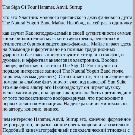
The Sign Of Four Hammer, Anvil, Stirrup
кто это Участник молодого британского джаз-фанкового дуэта
The Natural Yogurt Band Майлс Ньюболд на сей раз в одиночку.
как звучит Как неподражаемый в своей аутентичности оммаж
эпохе библиотечной музыки и саундтреков, решенных в
стилистике бурнокипящего джаз-фьюжна. Майлс играет здесь
на Хэммонде и фортепиано но помимо традиционных
ударных и баса здесь присутствуют и ситар, и ксилофон, и
духовые, и эффектная аналоговая электроника. Вообще
говоря, дебютная пластинка The Sign Of Four звучит на
порядок интереснее записей The Natural Yogurt Band (тоже,
впрочем, весьма дельных). Стоит отметить, что последние два
номера на альбоме фигурируют уже под вывеской Sun Suite
это еще одно альтер-эго Ньюболда: тут он играет музыку
менее хаотичную, она вроде как призвана быть противоядием
от того психоактивного воображариума, что происходит в
первых девяти композициях. На деле различия минимальны,
но автору, конечно, виднее.
чем интересно Hammer, Anvil, Stirrup это, конечно, форменное
ретроградство, но разыгранное очень здорово и заразительно.
Подобный кинематографичный психоделический этноджаз с