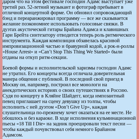
даром что на этом фестивале господин Адамс выступает уже
третий раз. 52-летний музыкант и фотограф пребывает в
отличной концертной форме. Он обновил сопровождающий
бэнд и переаранжировал программу — все же сказывается
желание поэкономнее использовать голосовые связки. В
дуэтах акустической гитары Брайана Адамса и клавишных
Гари Брейта синтезатору отводится теперь роль ритмического
инструмента. Каждая композиция обзавелась красивой
импровизационной частью и бравурной кодой, а рок-н-роллы
«House Arrest» и «Can’t Stop This Thing We Started» были
отданы на откуп ритм-секции.
Боевой формы и исполнительской харизмы господин Адамс
не утратил. Его концерты всегда отличала доверительная
манера общения с публикой. В последний свой приезд в
Москву он, например, построил все монологи на
анекдотических историях о своих путешествиях в Россию.
Судя по концерту в Кляйне Шайдегг, когда импозантный
певец приглашает на сцену девушку из толпы, чтобы
исполнить с ней дуэтом «Don’t Give Up», каждая
слушательница по-прежнему хочет оказаться на ее месте. Не
обошлось и без караоке. В ходе исполнения кульминационной
пьесы «18 Till I Die» на задник проецировали текст песни —
чтобы каждый почувствовал себя немного Брайаном
Адамсом.