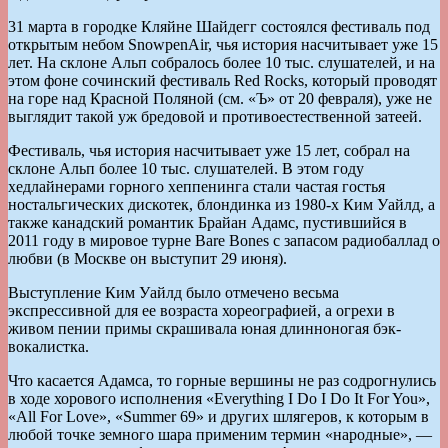
31 марта в городке Кляйне Шайдегг состоялся фестиваль под
открытым небом SnowpenAir, чья история насчитывает уже 15
лет. На склоне Альп собралось более 10 тыс. слушателей, и на
этом фоне сочинский фестиваль Red Rocks, который проводят
на горе над Красной Поляной (см. «Ъ» от 20 февраля), уже не
выглядит такой уж бредовой и противоестественной затеей.
Фестиваль, чья история насчитывает уже 15 лет, собрал на
склоне Альп более 10 тыс. слушателей. В этом году
хедлайнерами горного хеппенинга стали частая гостья
ностальгических дискотек, блондинка из 1980-х Ким Уайлд, а
также канадский романтик Брайан Адамс, пустившийся в
2011 году в мировое турне Bare Bones с запасом радиобаллад о
любви (в Москве он выступит 29 июня).
Выступление Ким Уайлд было отмечено весьма
экспрессивной для ее возраста хореографией, а огрехи в
живом пении примы скрашивала юная длинноногая бэк-
вокалистка.
Что касается Адамса, то горные вершины не раз содрогнулись
в ходе хорового исполнения «Everything I Do I Do It For You»,
«All For Love», «Summer 69» и других шлягеров, к которым в
любой точке земного шара применим термин «народные», —