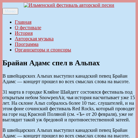
Перейти
к
Меню
Ильменский фестиваль авторской песни
содержимому
Главная
О фестивале
История
Авторская музыка
Программа
Организаторы и спонсоры
Брайан Адамс спел в Альпах
В швейцарских Альпах выступил канадский певец Брайан
Адамс — концерт прошел во всех смыслах слова на высоте.
31 марта в городке Кляйне Шайдегг состоялся фестиваль под
открытым небом SnowpenAir, чья история насчитывает уже 15
лет. На склоне Альп собралось более 10 тыс. слушателей, и на
этом фоне сочинский фестиваль Red Rocks, который проводят
на горе над Красной Поляной (см. «Ъ» от 20 февраля), уже не
выглядит такой уж бредовой и противоестественной затеей.
В швейцарских Альпах выступил канадский певец Брайан
Адамс — концерт прошел во всех смыслах слова на высоте.