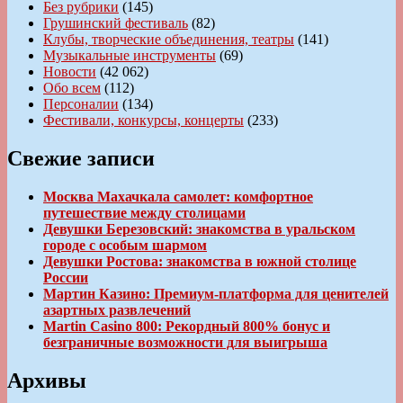
Без рубрики
(145)
Грушинский фестиваль
(82)
Клубы, творческие объединения, театры
(141)
Музыкальные инструменты
(69)
Новости
(42 062)
Обо всем
(112)
Персоналии
(134)
Фестивали, конкурсы, концерты
(233)
Свежие записи
Москва Махачкала самолет: комфортное
путешествие между столицами
Девушки Березовский: знакомства в уральском
городе с особым шармом
Девушки Ростова: знакомства в южной столице
России
Мартин Казино: Премиум-платформа для ценителей
азартных развлечений
Martin Casino 800: Рекордный 800% бонус и
безграничные возможности для выигрыша
Архивы