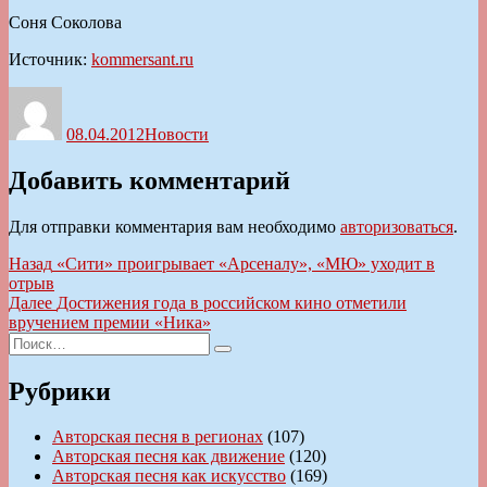
Соня Соколова
Источник:
kommersant.ru
Автор
Опубликовано
Рубрики
08.04.2012
Новости
Добавить комментарий
Для отправки комментария вам необходимо
авторизоваться
.
Навигация
Предыдущая
Назад
«Сити» проигрывает «Арсеналу», «МЮ» уходит в
запись:
отрыв
по
Следующая
Далее
Достижения года в российском кино отметили
записям
запись:
вручением премии «Ника»
Искать:
Поиск
Рубрики
Авторская песня в регионах
(107)
Авторская песня как движение
(120)
Авторская песня как искусство
(169)