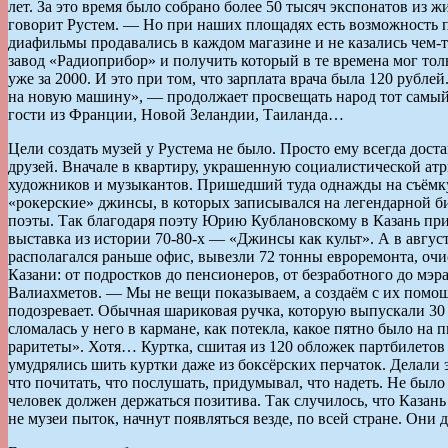
лет. За это время было собрано более 50 тысяч экспонатов из
говорит Рустем. — Но при наших площадях есть возможность пок
диафильмы продавались в каждом магазине и не казались чем-
завод «Радиоприбор» и получить который в те времена мог тол
уже за 2000. И это при том, что зарплата врача была 120 руб
на новую машину», — продолжает просвещать народ тот самый 
гости из Франции, Новой Зеландии, Таиланда…
Цели создать музей у Рустема не было. Просто ему всегда дост
друзей. Вначале в квартиру, украшенную социалистической ат
художников и музыкантов. Пришедший туда однажды на съёмку 
«рокерские» джинсы, в которых записывался на легендарной
поэты. Так благодаря поэту Юрию Кублановскому в Казань при
выставка из истории 70-80-х — «Джинсы как культ». А в авгус
располагался раньше офис, вывезли 72 тонны евроремонта, оч
Казани: от подростков до пенсионеров, от безработного до мэ
Валиахметов. — Мы не вещи показываем, а создаём с их помощь
подозревает. Обычная шариковая ручка, которую выпускали 30 л
сломалась у него в кармане, как потекла, какое пятно было на
раритеты». Хотя… Куртка, сшитая из 120 обложек партбилетов —
умудрялись шить куртки даже из боксёрских перчаток. Делали э
что почитать, что послушать, придумывал, что надеть. Не было д
человек должен держаться позитива. Так случилось, что Казань
не музеи пыток, начнут появляться везде, по всей стране. Они