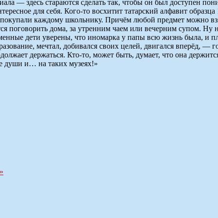
риала — здесь стараются сделать так, чтобы он был доступен п
тересное для себя. Кого-то восхитит татарский алфавит образца
0-е покупали каждому школьнику. Причём любой предмет можно 
тся поговорить дома, за утренним чаем или вечерним супом. Ну
енные дети уверены, что иномарка у папы всю жизнь была, и пл
образование, мечтал, добивался своих целей, двигался вперёд, — г
лжает держаться. Кто-то, может быть, думает, что она держится
те души и… на таких музеях!»
»