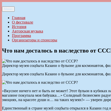
Перейти
к
Меню
Ильменский фестиваль авторской песни
содержимому
Главная
О фестивале
История
Авторская музыка
Программа
Организаторы и спонсоры
Что нам досталось в наследство от СС
Директор музея соцбыта Казани о бульоне для космонавтов, фи
Директор музея соцбыта Казани о бульоне для космонавтов, фи
«Вкуснее ничего нет и быть не может! Этот бульон в кубиках н
магазине покупала моя бабушка…» Солидный бизнесмен радуетс
эмоциях, на красоте души и… на таких музеях!» — уверен д
Единственный в стране музей соцбыта открылся в Казани год 