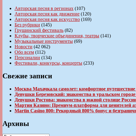
Авторская песня в регионах
(107)
Авторская песня как движение
(120)
Авторская песня как искусство
(169)
Без рубрики
(145)
Грушинский фестиваль
(82)
Клубы, творческие объединения, театры
(141)
Музыкальные инструменты
(69)
Новости
(42 062)
Обо всем
(112)
Персоналии
(134)
Фестивали, конкурсы, концерты
(233)
Свежие записи
Москва Махачкала самолет: комфортное путешествие
Девушки Березовский: знакомства в уральском город
Девушки Ростова: знакомства в южной столице Росси
Мартин Казино: Премиум-платформа для ценителей а
Martin Casino 800: Рекордный 800% бонус и безгран
Архивы