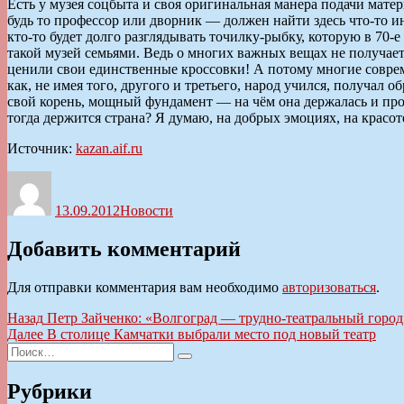
Есть у музея соцбыта и своя оригинальная манера подачи мате
будь то профессор или дворник — должен найти здесь что-то ин
кто-то будет долго разглядывать точилку-рыбку, которую в 7
такой музей семьями. Ведь о многих важных вещах не получае
ценили свои единственные кроссовки! А потому многие соврем
как, не имея того, другого и третьего, народ учился, получал 
свой корень, мощный фундамент — на чём она держалась и продо
тогда держится страна? Я думаю, на добрых эмоциях, на красо
Источник:
kazan.aif.ru
Автор
Опубликовано
Рубрики
13.09.2012
Новости
Добавить комментарий
Для отправки комментария вам необходимо
авторизоваться
.
Навигация
Предыдущая
Назад
Петр Зайченко: «Волгоград — трудно-театральный город
запись:
Следующая
Далее
В столице Камчатки выбрали место под новый театр
по
Искать:
запись:
Поиск
записям
Рубрики