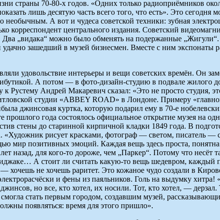
 жизни страны 70-80-х годов. «Одних только радиоприёмников о
азать лишь десятую часть всего того, что есть». Это сегодня м
то необычным. А вот и чудеса советской техники: зубная элект
ько корреспондент центрального издания. Советский видеомагни
лей. Два „видака“ можно было обменять на подержанные „Жигули
удачно зашедший в музей бизнесмен. Вместе с ним экспонаты ра
авляли удовольствие интерь­еры и вещи советских времён. Он зам
рибутикой. А потом — в фото-дизайн-студию в подвале жилого 
к Рустему Андрей Макаревич сказал: «Это не просто студия, э
 битловской студии «ABBЕY ROАD» в Лондоне. Примеру «главно
была джинсовая куртка, которую подарил ему в 70-е нобелевски
те прошлого года состоялось официальное открытие музея на од
истив стены до старинной кирпичной кладки 1849 года. В подго
ра. «Художник рисует красками, фотограф — светом, писатель —
ю мир позитивных эмоций. Каждая вещь здесь проста, понятна и
ет назад, для кого-то дороже, чем „Паркер“. Потому что несёт 
 пиджаке… А стоит ли считать какую-то вещь шедевром, каждый п
 хочешь не хочешь раритет. Это кожаное чудо создали в Кирове 
лектрорасчёски и фены из паяльников. Голь на выдумку хитра! «
жинсов, но все, кто хотел, их носили. Тот, кто хотел, — дерзал.
 смогла стать первым городом, создавшим музей, рассказывающий
 должны появляться: время для этого пришло».