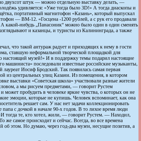
коло двухсот штук — можно отдельную выставку делать, —
олодёжь удивляется: «Уже тогда было 3D!» А тогда диаскопы и
рощётка, портативный магнитофон «Казань», который выпускал
тофон — ВМ-12. «Госцена -1200 рублей, а с рук его продавали
“. А какой-нибудь „Панасоник“ можно было один в один сменять
зглядывают и казанцы, и туристы из Калининграда, а также
ечал, что такой антураж радует и приходящих к нему в гости
дома, ставшую неформальной творческой площадкой для
то настоящий музей!» И в поддержку темы подарил настоящие
го машиниста» последовали известные российские музыканты,
й лауреат Иосиф Бродский. Так появилась самая первая
ной из центральных улиц Казани. Из помещения, в котором
товке выставки «Советская школа» участвовали разные жители
 словом, а мы рисуем предметами, — говорит Рустем
 может пробудить в человеке яркие чувства, о которых он не
такие эмоции, которые не купишь. Человек вспоминает, как она
осетитель решает сам. У нас нет задачи коллекционировать
папа с дочкой в начале 90-х годов. В то лихое время люди
И тогда те, кто хотел, жили, — говорит Рустем. — Находил,
 То же самое происходит и сейчас. Всегда, во все времена
 об этом. Но думаю, через год-два музеи, несущие позитив, а