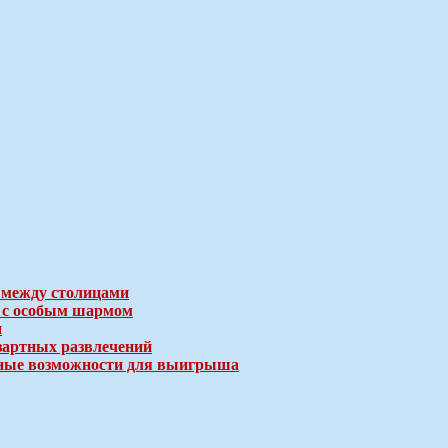
 между столицами
е с особым шармом
и
зартных развлечений
ичные возможности для выигрыша