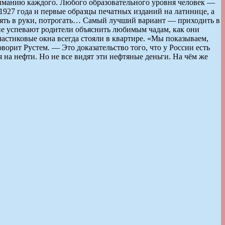
ониманию каждого. Любого образовательного уровня человек —
 1927 года и первые образцы печатных изданий на латинице, а
взять в руки, потрогать… Самый лучший вариант — приходить в
 не успевают родители объяснить любимым чадам, как они
астиковые окна всегда стояли в квартире. «Мы показываем,
оворит Рустем. — Это доказательство того, что у России есть
 на нефти. Но не все видят эти нефтяные деньги. На чём же