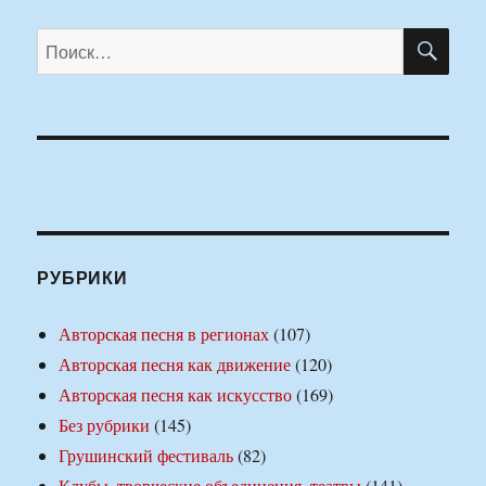
ПО
Искать:
РУБРИКИ
Авторская песня в регионах
(107)
Авторская песня как движение
(120)
Авторская песня как искусство
(169)
Без рубрики
(145)
Грушинский фестиваль
(82)
Клубы, творческие объединения, театры
(141)