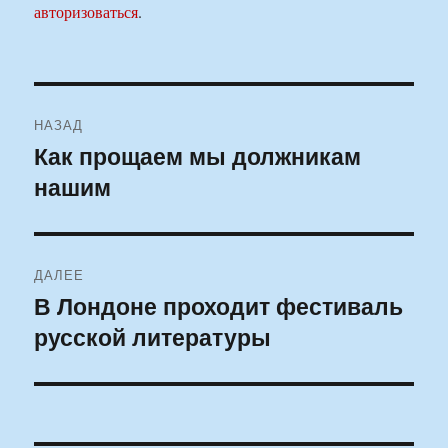
авторизоваться
.
Навигация
НАЗАД
по
Как прощаем мы должникам
Предыдущая
нашим
запись:
записям
ДАЛЕЕ
В Лондоне проходит фестиваль
Следующая
русской литературы
запись: