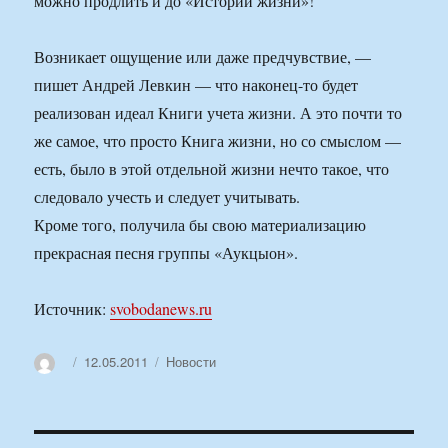
можно продлить и до «Истории жизни»!
Возникает ощущение или даже предчувствие, —
пишет Андрей Левкин — что наконец-то будет
реализован идеал Книги учета жизни. А это почти то
же самое, что просто Книга жизни, но со смыслом —
есть, было в этой отдельной жизни нечто такое, что
следовало учесть и следует учитывать.
Кроме того, получила бы свою материализацию
прекрасная песня группы «Аукцыон».
Источник:
svobodanews.ru
Автор
Опубликовано
Рубрики
12.05.2011
Новости