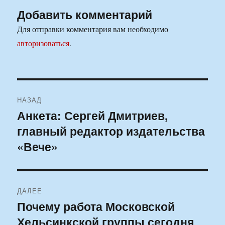
Добавить комментарий
Для отправки комментария вам необходимо
авторизоваться
.
Навигация
НАЗАД
по
Анкета: Сергей Дмитриев,
Предыдущая
главный редактор издательства
запись:
записям
«Вече»
ДАЛЕЕ
Почему работа Московской
Следующая
Хельсинкской группы сегодня
запись: