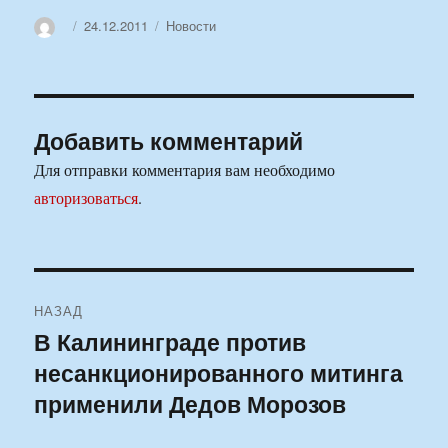
Автор
Опубликовано
Рубрики
24.12.2011
Новости
Добавить комментарий
Для отправки комментария вам необходимо
авторизоваться
.
Навигация
НАЗАД
по
В Калининграде против
Предыдущая
несанкционированного митинга
запись:
записям
применили Дедов Морозов