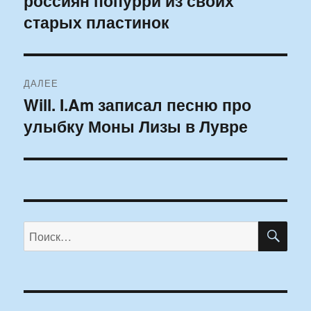
россиян попурри из своих
записям
старых пластинок
ДАЛЕЕ
Will. I.Am записал песню про
Следующая
улыбку Моны Лизы в Лувре
запись:
ПО
Искать: