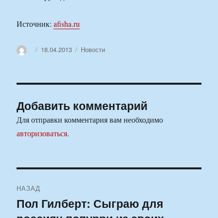
Источник:
afisha.ru
Автор
Опубликовано
Рубрики
18.04.2013
Новости
Добавить комментарий
Для отправки комментария вам необходимо
авторизоваться
.
Навигация
НАЗАД
по
Пол Гилберт: Сыграю для
Предыдущая
запись: