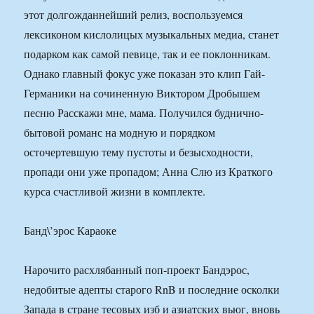
этот долгожданнейший релиз, воспользуемся
лексиконом кислолицых музыкальных медиа, станет
подарком как самой певице, так и ее поклонникам.
Однако главный фокус уже показан это клип Гай-
Германики на сочиненную Виктором Дробышем
песню Расскажи мне, мама. Получился буднично-
бытовой романс на модную и порядком
осточертевшую тему пустоты и безысходности,
пропади они уже пропадом; Анна Слю из Краткого
курса счастливой жизни в комплекте.
Банд\’эрос Караоке
Нарочито расхлябанный поп-проект Бандэрос,
недобитые адепты старого RnB и последние осколки
Запада в стране тесовых изб и азиатских вьюг, вновь