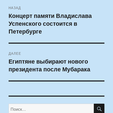
Навигация
НАЗАД
по
Концерт памяти Владислава
Предыдущая
Успенского состоится в
запись:
записям
Петербурге
ДАЛЕЕ
Египтяне выбирают нового
Следующая
президента после Мубарака
запись:
ПО
Искать: