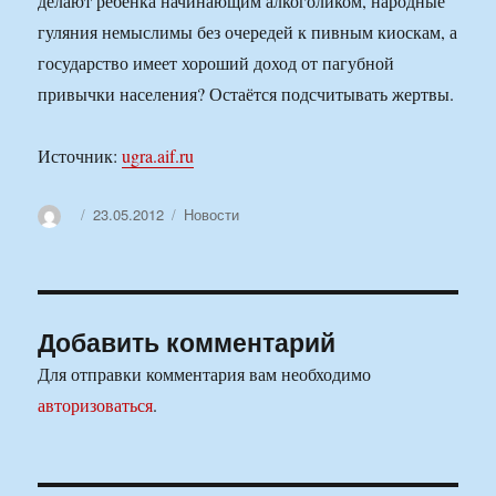
делают ребёнка начинающим алкоголиком, народные
гуляния немыслимы без очередей к пивным киоскам, а
государство имеет хороший доход от пагубной
привычки населения? Остаётся подсчитывать жертвы.
Источник:
ugra.aif.ru
Автор
Опубликовано
Рубрики
23.05.2012
Новости
Добавить комментарий
Для отправки комментария вам необходимо
авторизоваться
.